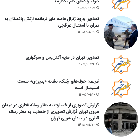
حرف را کجای دلم بگذارم؟
1405/02/07
تصاویر: ورود ژنرال عاصم منیر فرمانده ارتش پاکستان به
تهران با استقبال عراقچی
1405/01/26
تصاویر؛ تهران در سایه آتش‌بس و سوگواری
1405/01/24
ظریف: حرف‌های رکیک، نشانه «پیروزی» نیست،
استیصال است
1405/01/16
گزارش تصویری از خسارت به دفتر رسانه قطری در میدان
هروی تهران گزارش تصویری از خسارت به دفتر رسانه
قطری در میدان هروی تهران
1405/01/09