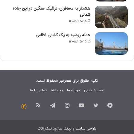
هشدار به مسافران؛ ترافیک سنگین در این جاده
شمالی
1405/05/15
حمله روسیه به یک کشتی نظامی
1405/05/15
کلیه حقوق برای عصرخبر محفوظ است.
صفحه اصلی
درباره ما
پیوندها
تماس با ما
فیسبوک
توییتر
یوتیوب
اینستاگرام
تلگرام
خوراک
تماس
با
طراحی سایت
و
بهینه‌سازی
:
نیکان‌تک