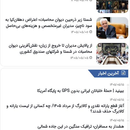
1405/05/06
شستا زیر ذره‌بین دیوان محاسبات؛ اعتراض دهقان‌کیا به
سود ناچیز، مدیران غیرمتخصص و هزینه‌های بی‌حاصل
1405/05/06
از پالایش مدیران تا خروج از زیان؛ نقش‌آفرینی دیوان
محاسبات در شستا و شرکتهای صندوق کشوری
1405/05/05
آخرین اخبار
1405/05/15
ببینید | حملۀ خلبانان ایرانی بدون GPS به پایگاه آمریکا
1405/05/15
آغاز قطع یارانه نقدی و کالابرگ از مرداد ۱۴۰۵/ چه کسانی از لیست یارانه و
کالابرگ حذف شدند؟
1405/05/15
هشدار به مسافران؛ ترافیک سنگین در این جاده شمالی