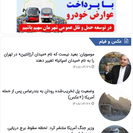
عکس و فیلم
موسویان: بعید نیست که نام «میدان آرژانتین» در تهران
را به نام «میدان اسپانیا» تغییر دهند
1405/04/29
وضعیت پل تخریب‌شده رودان به بندرعباس پس از حمله
آمریکا (+عکس)
1405/04/27
وزیر جنگ آمریکا منتشر کرد: لحظه سقوط برج دریایی