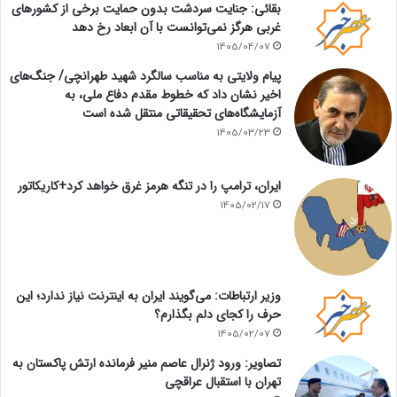
بقائی: جنایت سردشت بدون حمایت برخی از کشورهای
غربی هرگز نمی‌توانست با آن ابعاد رخ دهد
1405/04/07
پیام ولایتی به مناسب سالگرد شهید طهرانچی/ جنگ‌های
اخیر نشان داد که خطوط مقدم دفاع ملی، به
آزمایشگاه‌های تحقیقاتی منتقل شده است
1405/03/23
ایران، ترامپ را در تنگه هرمز غرق خواهد کرد+کاریکاتور
1405/02/17
وزیر ارتباطات: می‌گویند ایران به اینترنت نیاز ندارد؛ این
حرف را کجای دلم بگذارم؟
1405/02/07
تصاویر: ورود ژنرال عاصم منیر فرمانده ارتش پاکستان به
تهران با استقبال عراقچی