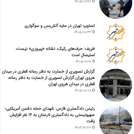
1405/01/26
تصاویر؛ تهران در سایه آتش‌بس و سوگواری
1405/01/24
ظریف: حرف‌های رکیک، نشانه «پیروزی» نیست،
استیصال است
1405/01/16
گزارش تصویری از خسارت به دفتر رسانه قطری در میدان
هروی تهران گزارش تصویری از خسارت به دفتر رسانه
قطری در میدان هروی تهران
1405/01/09
رئیس دادگستری فارس: شهدای حمله دشمن آمریکایی-
صهیونیستی به دادگستری لارستان به ۱۴ نفر افزایش
یافت
1404/12/27