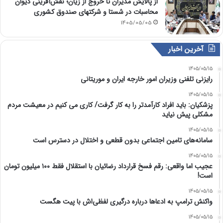
از پالایش مدیران تا خروج از زیان؛ نقش‌آفرینی دیوان
محاسبات در شستا و شرکتهای صندوق کشوری
1405/05/05
آخرین اخبار
1405/05/15
رایزنی تلفنی وزیران امور خارجه ایران و موریتانی
1405/05/15
پزشکیان: باید افراد کارآمدتر را به کار گرفت/ کاری می کنیم در معیشت مردم
مشکلی پیش نیاید
1405/05/15
سامانه‌های تامین اجتماعی بدون قطعی و اختلال در دسترس است
1405/05/15
عجیب اما واقعی: رقم فسخ قرارداد رضائیان با استقلال فقط ۱۰۰ میلیون تومان
است!
1405/05/15
واکنش ترامپ به ادعاها درباره درگیری لفظی‌اش با پیت هگست
1405/05/15