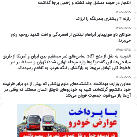
انفجار در حومه دمشق چند کشته و زخمی برجا گذاشت
1405/05/15
زلزله ۴ ریشتری بندرلنگه را لرزاند
1405/05/15
ملوانان ناو هواپیمابر آبراهام لینکلن از افسردگی و افت شدید روحیه رنج
می‌برند
1405/05/15
العربیه به نقل از منبع آگاه: تماس‌های غیر مستقیم بین ایران و آمریکا از طریق
میانجی‌ها؛ این گفت‌و‌گو‌ها وارد مرحله نهایی شده/ تهران و مسقط بر سر
خطوط کلی توافق مربوط به بازگشایی تنگه هرمز، به تفاهم رسیده‌اند
1405/05/15
معاون وزارت بهداشت: دانشکده‌های علوم پزشکی که بیش از دو برابر ظرفیت
خود دانشجو گرفته‌اند، شبیه به خودرو‌های قاچاق انسان هستند که وقتی در
آن‌ها باز می‌شود، جمعیت فوران می‌کند