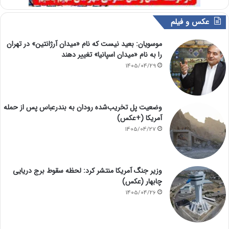
عکس و فیلم
موسویان: بعید نیست که نام «میدان آرژانتین» در تهران
را به نام «میدان اسپانیا» تغییر دهند
1405/04/29
وضعیت پل تخریب‌شده رودان به بندرعباس پس از حمله
آمریکا (+عکس)
1405/04/27
وزیر جنگ آمریکا منتشر کرد: لحظه سقوط برج دریایی
چابهار (عکس)
1405/04/26