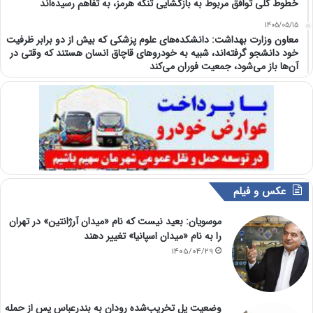
خطوط کلی توافق مربوط به بازگشایی تنگه هرمز، به تفاهم رسیده‌اند
1405/05/15
معاون وزارت بهداشت: دانشکده‌های علوم پزشکی که بیش از دو برابر ظرفیت
خود دانشجو گرفته‌اند، شبیه به خودرو‌های قاچاق انسان هستند که وقتی در
آن‌ها باز می‌شود، جمعیت فوران می‌کند
عکس و فیلم
موسویان: بعید نیست که نام «میدان آرژانتین» در تهران
را به نام «میدان اسپانیا» تغییر دهند
1405/04/29
وضعیت پل تخریب‌شده رودان به بندرعباس پس از حمله