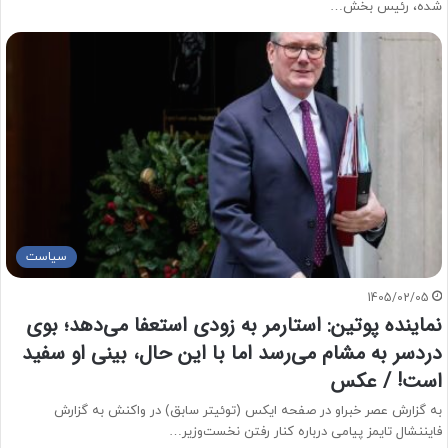
شده، رئیس بخش…
سیاست
1405/02/05
نماینده پوتین: استارمر به زودی استعفا می‌دهد؛ بوی
دردسر به مشام می‌رسد اما با این حال، بینی او سفید
است! / عکس
به گزارش عصر خبراو در صفحه ایکس (توئیتر سابق) در واکنش به گزارش
فایننشال تایمز پیامی درباره کنار رفتن نخست‌وزیر…