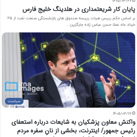
1405/03/29
پایان کار شریعتمداری در هلدینگ خلیج فارس
بر اساس حکم رییس هیات رییسه صندوق های بازنشستگی صنعت نفت از ۲۵
خرداد ماه عملا حسن عباس زاده جایگزین…
سیاست
1405/03/17
واکنش معاون پزشکیان به شایعات درباره استعفای
رئیس جمهور/ اینترنت، بخشی از نانِ سفره مردم