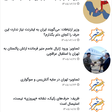
1405/02/17
وزیر ارتباطات: می‌گویند ایران به اینترنت نیاز ندارد؛ این
حرف را کجای دلم بگذارم؟
1405/02/07
تصاویر: ورود ژنرال عاصم منیر فرمانده ارتش پاکستان به
تهران با استقبال عراقچی
1405/01/26
تصاویر؛ تهران در سایه آتش‌بس و سوگواری
1405/01/24
ظریف: حرف‌های رکیک، نشانه «پیروزی» نیست،
استیصال است
1405/01/16