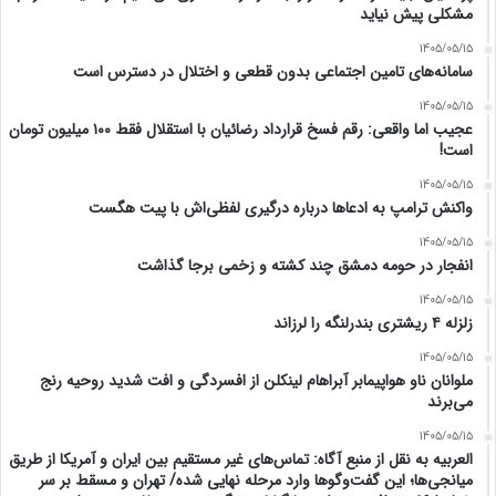
مشکلی پیش نیاید
1405/05/15
سامانه‌های تامین اجتماعی بدون قطعی و اختلال در دسترس است
1405/05/15
عجیب اما واقعی: رقم فسخ قرارداد رضائیان با استقلال فقط ۱۰۰ میلیون تومان
است!
1405/05/15
واکنش ترامپ به ادعاها درباره درگیری لفظی‌اش با پیت هگست
1405/05/15
انفجار در حومه دمشق چند کشته و زخمی برجا گذاشت
1405/05/15
زلزله ۴ ریشتری بندرلنگه را لرزاند
1405/05/15
ملوانان ناو هواپیمابر آبراهام لینکلن از افسردگی و افت شدید روحیه رنج
می‌برند
1405/05/15
العربیه به نقل از منبع آگاه: تماس‌های غیر مستقیم بین ایران و آمریکا از طریق
میانجی‌ها؛ این گفت‌و‌گو‌ها وارد مرحله نهایی شده/ تهران و مسقط بر سر