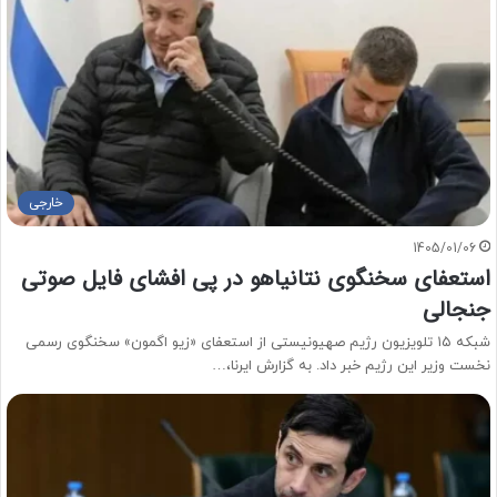
خارجی
1405/01/06
استعفای سخنگوی نتانیاهو در پی افشای فایل صوتی
جنجالی
شبکه ۱۵ تلویزیون رژیم صهیونیستی از استعفای «زیو اگمون» سخنگوی رسمی
نخست وزیر این رژیم خبر داد. به گزارش ایرنا،…