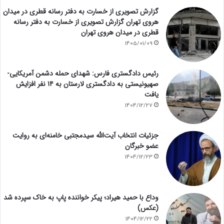
گزارش تصویری از خسارت به دفتر رسانه قطری در میدان
هروی تهران گزارش تصویری از خسارت به دفتر رسانه
قطری در میدان هروی تهران
1405/01/09
رئیس دادگستری فارس: شهدای حمله دشمن آمریکایی-
صهیونیستی به دادگستری لارستان به ۱۴ نفر افزایش
یافت
1404/12/27
جزئیات انتخاب آیت‌الله سیدمجتبی خامنه‌ای به روایت
عضو خبرگان
1404/12/23
وداع با حمید هیراد؛ پیکر خواننده پاپ به خاک سپرده شد
(عکس)
1404/12/22