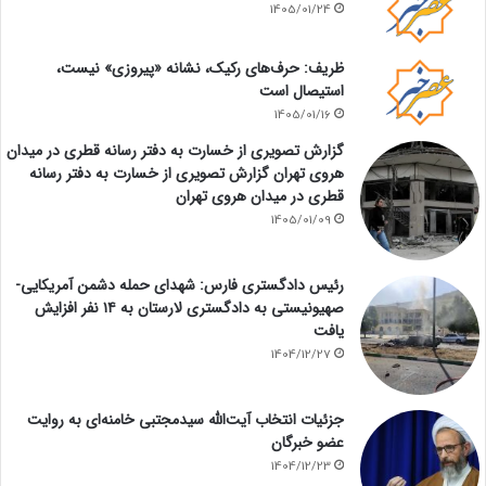
1405/01/24
ظریف: حرف‌های رکیک، نشانه «پیروزی» نیست،
استیصال است
1405/01/16
گزارش تصویری از خسارت به دفتر رسانه قطری در میدان
هروی تهران گزارش تصویری از خسارت به دفتر رسانه
قطری در میدان هروی تهران
1405/01/09
رئیس دادگستری فارس: شهدای حمله دشمن آمریکایی-
صهیونیستی به دادگستری لارستان به ۱۴ نفر افزایش
یافت
1404/12/27
جزئیات انتخاب آیت‌الله سیدمجتبی خامنه‌ای به روایت
عضو خبرگان
1404/12/23