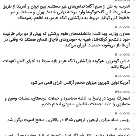
1405/05/15
العربیه به نقل از منبع آگاه: تماس‌های غیر مستقیم بین ایران و آمریکا از طریق
میانجی‌ها؛ این گفت‌و‌گو‌ها وارد مرحله نهایی شده/ تهران و مسقط بر سر
خطوط کلی توافق مربوط به بازگشایی تنگه هرمز، به تفاهم رسیده‌اند
1405/05/15
معاون وزارت بهداشت: دانشکده‌های علوم پزشکی که بیش از دو برابر ظرفیت
خود دانشجو گرفته‌اند، شبیه به خودرو‌های قاچاق انسان هستند که وقتی در
آن‌ها باز می‌شود، جمعیت فوران می‌کند
1405/05/15
عباس گودرزی: هرگونه بازگشایی تنگه هرمز باید منوط به اجرای کامل تعهدات
آمریکا باشد
1405/05/15
آمریکا اوایل شهریور میزبان مجمع آژانس انرژی اتمی می‌شود
1405/05/15
انصارالله یمن: در پاسخ به ادامه محاصره و حملات عربستان، عملیات وسیع و
متمایزی را علیه تجمعات نظامیان سعودی انجام دادیم
1405/05/15
رییس ستاد مرکزی اربعین: اربعین ۱۴۰۵ در بالاترین سطح امنیت برگزار شد
1405/05/15
نهادهای حقوق بشری: قتل خبرنگار لبنانی توسط اسرائیل جنایت جنگی است