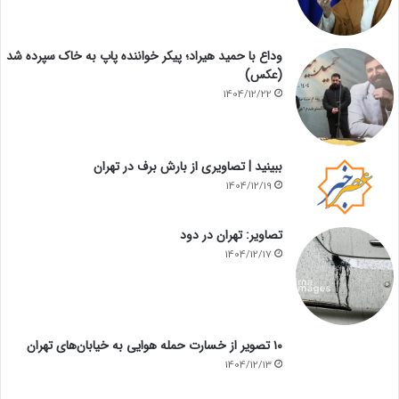
وداع با حمید هیراد؛ پیکر خواننده پاپ به خاک سپرده شد
(عکس)
1404/12/22
ببینید | تصاویری از بارش برف در تهران
1404/12/19
تصاویر: تهران در دود
1404/12/17
۱۰ تصویر از خسارت حمله هوایی به خیابان‌های تهران
1404/12/13