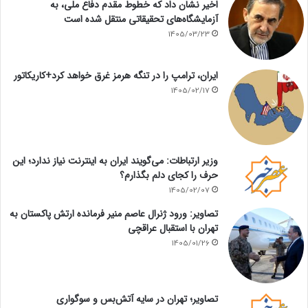
اخیر نشان داد که خطوط مقدم دفاع ملی، به
آزمایشگاه‌های تحقیقاتی منتقل شده است
1405/03/23
ایران، ترامپ را در تنگه هرمز غرق خواهد کرد+کاریکاتور
1405/02/17
وزیر ارتباطات: می‌گویند ایران به اینترنت نیاز ندارد؛ این
حرف را کجای دلم بگذارم؟
1405/02/07
تصاویر: ورود ژنرال عاصم منیر فرمانده ارتش پاکستان به
تهران با استقبال عراقچی
1405/01/26
تصاویر؛ تهران در سایه آتش‌بس و سوگواری