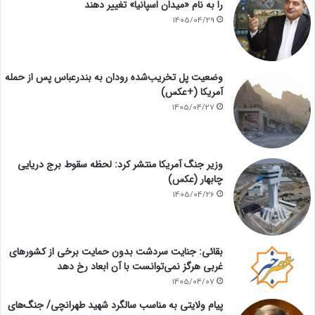
را به نام «میدان اسپانیا» تغییر دهند
1405/04/29
وضعیت پل تخریب‌شده رودان به بندرعباس پس از حمله
آمریکا (+عکس)
1405/04/27
وزیر جنگ آمریکا منتشر کرد: لحظه سقوط برج دریایی
چابهار (عکس)
1405/04/26
بقائی: جنایت سردشت بدون حمایت برخی از کشورهای
غربی هرگز نمی‌توانست با آن ابعاد رخ دهد
1405/04/07
پیام ولایتی به مناسب سالگرد شهید طهرانچی/ جنگ‌های