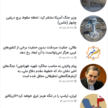
وزیر جنگ آمریکا منتشر کرد: لحظه سقوط برج دریایی
چابهار (عکس)
1405/04/26
بقائی: جنایت سردشت بدون حمایت برخی از کشورهای
غربی هرگز نمی‌توانست با آن ابعاد رخ دهد
1405/04/07
پیام ولایتی به مناسب سالگرد شهید طهرانچی/ جنگ‌های
اخیر نشان داد که خطوط مقدم دفاع ملی، به
آزمایشگاه‌های تحقیقاتی منتقل شده است
1405/03/23
ایران، ترامپ را در تنگه هرمز غرق خواهد کرد+کاریکاتور
1405/02/17