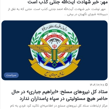
مهر: خبر شهادت آیت‌الله جنتی کذب است
مهر نوشت: خبر شهادت آیت‌الله احمد جنتی کذب است. متنی که به نقل از
دبیرخانه شورای نگهبان در برخی…
سیاست
1404/12/28
ستاد کل نیروهای مسلح: «ابراهیم جباری» در حال
حاضر هیچ مسئولیتی در سپاه پاسداران ندارد
مرکز ارتباطات ستاد کل نیروهای مسلح در اطلاعیه‌ای تاکید کرد: فردی به نام