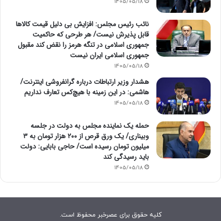
1405/05/18
نائب رئیس مجلس: افزایش بی دلیل قیمت کالاها
قابل پذیرش نیست/ هر طرحی که حاکمیت
جمهوری اسلامی در تنگه هرمز را نقض کند مقبول
جمهوری اسلامی ایران نیست
1405/05/18
هشدار وزیر ارتباطات درباره گرانفروشی اینترنت/
هاشمی: در این زمینه با هیچ‌کس تعارف نداریم
1405/05/18
حمله یک نماینده مجلس به دولت در جلسه
وبیناری/ یک ورق قرص از ۲۰۰ هزار تومان به ۳
میلیون تومان رسیده است/ حاجی بابایی: دولت
باید رسیدگی کند
1405/05/18
کلیه حقوق برای عصرخبر محفوظ است.