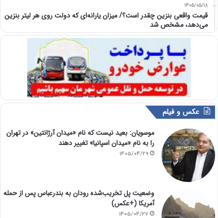
1405/05/18
قیمت واقعی بنزین چقدر است؟/ میزان یارانه‌ای که دولت روی هر لیتر بنزین
می‌دهد، مشخص شد
عکس و فیلم
موسویان: بعید نیست که نام «میدان آرژانتین» در تهران
را به نام «میدان اسپانیا» تغییر دهند
1405/04/29
وضعیت پل تخریب‌شده رودان به بندرعباس پس از حمله
آمریکا (+عکس)
1405/04/27