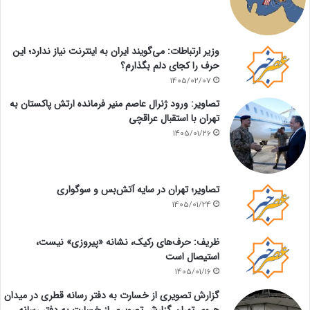
وزیر ارتباطات: می‌گویند ایران به اینترنت نیاز ندارد؛ این
حرف را کجای دلم بگذارم؟
1405/02/07
تصاویر: ورود ژنرال عاصم منیر فرمانده ارتش پاکستان به
تهران با استقبال عراقچی
1405/01/26
تصاویر؛ تهران در سایه آتش‌بس و سوگواری
1405/01/24
ظریف: حرف‌های رکیک، نشانه «پیروزی» نیست،
استیصال است
1405/01/16
گزارش تصویری از خسارت به دفتر رسانه قطری در میدان
هروی تهران گزارش تصویری از خسارت به دفتر رسانه