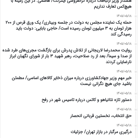
هشدار وزیر ارتباطات درباره گرانفروشی اینترنت/ هاشمی: در این زمینه با
هیچ‌کس تعارف نداریم
1405/05/18
حمله یک نماینده مجلس به دولت در جلسه وبیناری/ یک ورق قرص از ۲۰۰
هزار تومان به ۳ میلیون تومان رسیده است/ حاجی بابایی: دولت باید
رسیدگی کند
1405/05/18
روایت محمدرضا لاریجانی از تلاش پدرش برای بازگشت مجری‌های طرد شده
از صدا و سیما/ بعد از رد صلاحیت، رهبر شهید ۳ بار از شورای نگهبان ابراز
نارضایتی کردند
1405/05/18
خبر مهم وزیر جهادکشاورزی درباره میزان ذخایر کالاهای اساسی/ مطمئن
باشید جای هیچ نگرانی نیست
1405/05/18
دستور تازه نتانیاهو و کاتس درباره تاسیس شهر در رفح
1405/05/18
حق انتخاب، نخستین قربانی انحصار
1405/05/18
درگیری مرگبار در بازار تهران/ جزئیات