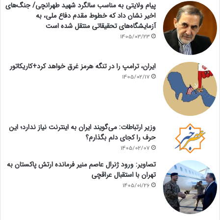
پیام ولایتی به مناسب سالگرد شهید طهرانچی/ جنگ‌های
اخیر نشان داد که خطوط مقدم دفاع ملی، به
آزمایشگاه‌های تحقیقاتی منتقل شده است
1405/03/23
ایران، ترامپ را در تنگه هرمز غرق خواهد کرد+کاریکاتور
1405/02/17
وزیر ارتباطات: می‌گویند ایران به اینترنت نیاز ندارد؛ این
حرف را کجای دلم بگذارم؟
1405/02/07
تصاویر: ورود ژنرال عاصم منیر فرمانده ارتش پاکستان به
تهران با استقبال عراقچی
1405/01/26