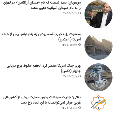
موسویان: بعید نیست که نام «میدان آرژانتین» در تهران
را به نام «میدان اسپانیا» تغییر دهند
1405/04/29
وضعیت پل تخریب‌شده رودان به بندرعباس پس از حمله
آمریکا (+عکس)
1405/04/27
وزیر جنگ آمریکا منتشر کرد: لحظه سقوط برج دریایی
چابهار (عکس)
1405/04/26
بقائی: جنایت سردشت بدون حمایت برخی از کشورهای
غربی هرگز نمی‌توانست با آن ابعاد رخ دهد
1405/04/07