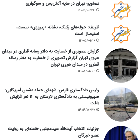
تصاویر؛ تهران در سایه آتش‌بس و سوگواری
1405/01/24
ظریف: حرف‌های رکیک، نشانه «پیروزی» نیست،
استیصال است
1405/01/16
گزارش تصویری از خسارت به دفتر رسانه قطری در میدان
هروی تهران گزارش تصویری از خسارت به دفتر رسانه
قطری در میدان هروی تهران
1405/01/09
رئیس دادگستری فارس: شهدای حمله دشمن آمریکایی-
صهیونیستی به دادگستری لارستان به ۱۴ نفر افزایش
یافت
1404/12/27
جزئیات انتخاب آیت‌الله سیدمجتبی خامنه‌ای به روایت
عضو خبرگان