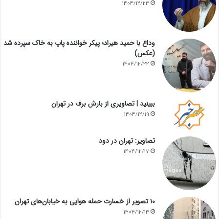
1404/12/23
وداع با حمید هیراد؛ پیکر خواننده پاپ به خاک سپرده شد
(عکس)
1404/12/22
ببینید | تصاویری از بارش برف در تهران
1404/12/19
تصاویر: تهران در دود
1404/12/17
۱۰ تصویر از خسارت حمله هوایی به خیابان‌های تهران
1404/12/13