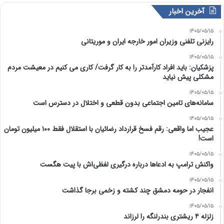
آخرین اخبار
1405/05/15
رایزنی تلفنی وزیران امور خارجه ایران و موریتانی
1405/05/15
پزشکیان: باید افراد کارآمدتر را به کار گرفت/ کاری می کنیم در معیشت مردم
مشکلی پیش نیاید
1405/05/15
سامانه‌های تامین اجتماعی بدون قطعی و اختلال در دسترس است
1405/05/15
عجیب اما واقعی: رقم فسخ قرارداد رضائیان با استقلال فقط ۱۰۰ میلیون تومان
است!
1405/05/15
واکنش ترامپ به ادعاها درباره درگیری لفظی‌اش با پیت هگست
1405/05/15
انفجار در حومه دمشق چند کشته و زخمی برجا گذاشت
1405/05/15
زلزله ۴ ریشتری بندرلنگه را لرزاند