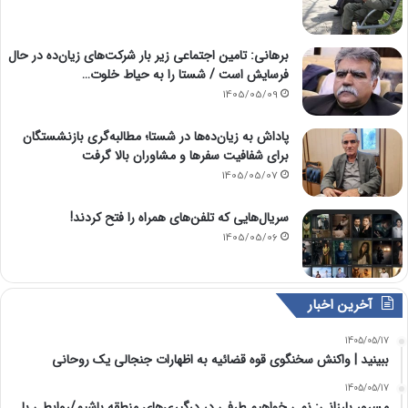
برهانی: تامین اجتماعی زیر بار شرکت‌های زیان‌ده در حال
فرسایش است / شستا را به حیاط خلوت…
1405/05/09
پاداش به زیان‌ده‌ها در شستا؛ مطالبه‌گری بازنشستگان
برای شفافیت سفرها و مشاوران بالا گرفت
1405/05/07
سریال‌هایی که تلفن‌های همراه را فتح کردند!
1405/05/06
آخرین اخبار
1405/05/17
ببینید | واکنش سخنگوی قوه قضائیه به اظهارات جنجالی یک روحانی
1405/05/17
مسرور بارزانی: نمی خواهیم طرفی در درگیری‌های منطقه باشیم/روابطی با