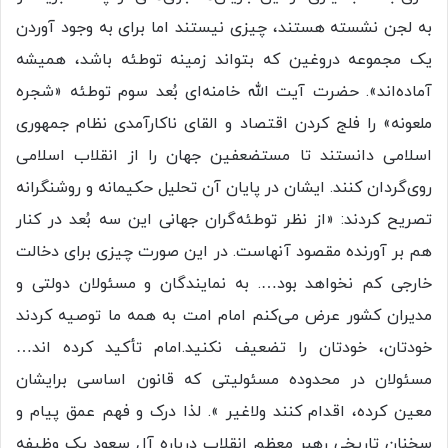
به لجن نشسته هستند، چیزی نیستند اما برای به وجود آوردن
یک مجموعه دروغین که بتواند زمینه توطئه باشد، همیشه
آماده‌اند». حضرت آیت الله خامنه‌ای بُعد سوم توطئه «شجره
ملعونه» را فلج کردن اقتصاد و القای ناکارآمدی نظام جمهوری
اسلامی دانستند تا مستضعفین جهان را از انقلاب اسلامی
روی‌گردان کنند. ایشان در پایان آن تحلیل حکیمانه و روشنگرانه
تصریح کردند: «از نظر توطئه‌گران جهانی این سه بُعد در کنار
هم بر آورنده مقصود آنهاست. در این صورت چیزی برای دخالت
خارجی کم نخواهد بود…. به نمایندگان و مسئولان دولتی و
مدیران کشور عرض می‌کنم امام امت به همه ما توصیه کردند
خودتان، خودتان را تضعیف نکنید.امام تأکید کرده اند…
مسئولان در محدوده مسئولیتی که قانون اساسی برایشان
معین کرده، اقدام کنند ولاغیر ». لذا درک و فهم عمق پیام و
سخنان تاریخی رهبر معظم انقلاب در‌باره آل سعود یک وظیفه