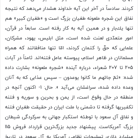
کردند. سادساً در آخر این آیه خداوند هشدار می‌دهد که نتیجه
نفاق این شجره‏ ملعونه طغیان بزرگ است و «طغیان كبیر» هم
تنها یك‌بار و در همین آیه به كار رفته است. سابعاً در قرآن،
امور متعدّدى لعنت شده است، مثل ابلیس، یهود، مشركان،
علمایى كه حقّ را كتمان كردند، امّا تنها منافقانند كه همراه
مسلمانان در ظاهر اسلام، پیوسته عامل فتنه‌اند. ثامناً در آیات
205 تا 207 شعراء، در‌باره آینده «شجره ملعونه» بشارت داده
شده: «ثمّ جائهم ما كانوا یوعدون – سپس عذابى كه به آنان
وعده داده شده، سراغشان می‌آید ». حال: 1- اکنون آنچه در
منطقه در حال وقوع است، از یمن و بحرین و سوریه و فتنه
تکفیریها گرفته تا دشمنی با ملت ایران در حقیقت طغیانِ فتنه
و نفاق آل سعود با توطئه استکبار جهانی به سرکردگی شیطان
بزرگ آمریکاست. پیشنهاد جدید بزرگ‌ترین قرارداد فروش 115
میلیارد دلاری تسلیحات نظامی آمریکا به آل سعود در تاریخ