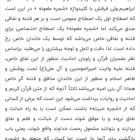
ابراهیم،ولی فرقش با کلیدواژه «شجره ملعونه » در این است
که اصطلاح اول یک اصطلاح عمومی است و بر هر فتنه و نفاقی
صدق می‌کند اما «شجره ملعونه» یک اصطلاح اختصاصی برای
فتنه و نفاقی خاص می‌باشد که توسط یک خاندان خاص رخ
داده است. لذا دقت و تامل و توجه بیشتری را می‌طلبد. براساس
نظر مفسران قرآن و راویان احادیث منظور از این نفاق خاص،
فتنه علیه ولایت امیرالمومنین و آل علی(ع) تحت پوشش و
ظاهر اسلام و منظور از این خاندانِ منافق و فتنه گرِ خاص
همانا آل بنی امیه می‌باشد.ثالثاً آنچه که از متن قرآن کریم و
احادیث و روایات برداشت می‌شود این است که برخی از کسانی
که از «شجره خبیثه» باشند، ممکن است یا به راه خبانث و
نفاق نروند و یا موفق شوند دست از خباثت و ظلم و نفاق
بردارند و بتوانند مشمول رحمت خداوند واقع شوند، یعنی باب
بازگشت برای آنها باز است. اما کسانی که متعلق به «شجره