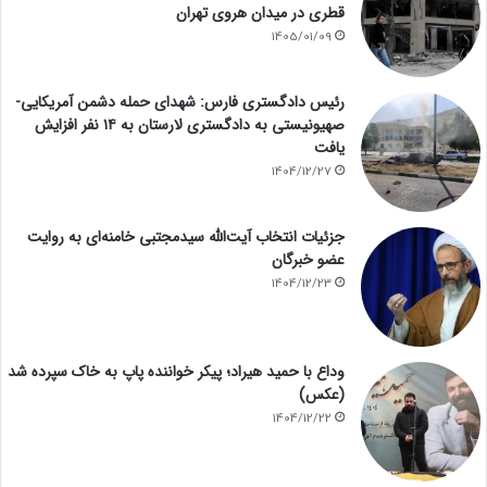
قطری در میدان هروی تهران
1405/01/09
رئیس دادگستری فارس: شهدای حمله دشمن آمریکایی-
صهیونیستی به دادگستری لارستان به ۱۴ نفر افزایش
یافت
1404/12/27
جزئیات انتخاب آیت‌الله سیدمجتبی خامنه‌ای به روایت
عضو خبرگان
1404/12/23
وداع با حمید هیراد؛ پیکر خواننده پاپ به خاک سپرده شد
(عکس)
1404/12/22