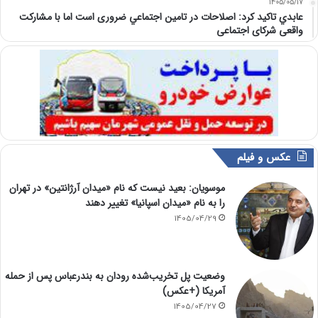
1405/05/17
عابدي تاكيد كرد: اصلاحات در تامين اجتماعي ضروری است اما با مشارکت
واقعی شرکای اجتماعی
عکس و فیلم
موسویان: بعید نیست که نام «میدان آرژانتین» در تهران
را به نام «میدان اسپانیا» تغییر دهند
1405/04/29
وضعیت پل تخریب‌شده رودان به بندرعباس پس از حمله
آمریکا (+عکس)
1405/04/27