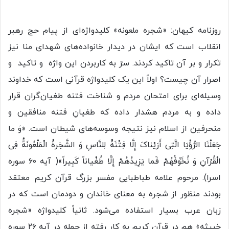
روزنامه کیهان: «شجره‌ ملعونه» کلیدواژه‌ای از پیام حج رهبر
انقلاب است که ایشان در دیدار خانواده‌های شهدای منا نیز
تکرار و بر آن تاکید کردند. سرّ به کاربردن این واژه و تاکید و
اصرار آن چیست؟ اولاً این یک کلیدواژه قرآنی است که خداوند
وسیله‌ای برای امتحان مردم و شناخت فتنه طغیان‌گران قرار
داده و به مردم هشدار داده که طغیانِ فتنه منافقین و
منحرفین از اسلام نیز نتیجه وسوسه‌های شیطان است. «وَ ما
جَعَلْنَا الرُّؤْیَا الَّتِی أَرَیْناکَ إِلَّا فِتْنَهًْ لِلنَّاسِ وَ الشَّجَرهًْ الْمَلْعُونَهًَْ فِی
الْقُرْآنِ وَ نُخَوِّفُهُمْ فَما یَزِیدُهُمْ إِلَّا طُغْیاناً کَبِیراً»( آیه ۶۰ سوره‌
اسرا). مرحوم علامه طباطبایی مفسر بزرگ قرآن کریم معتقد
بودند منظور از شجره به معنای خاندان و دودمان است که در
زبان عرب بسیار استفاده می‌شود. ثانیاً کلیدواژه «شجره
خبیثه» هم در قرآن کریم به کار رفته از جمله در آیه ۲۶ سوره