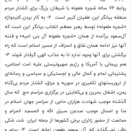
روابط 72 ساله شجره ملعونه با شیطان بزرگ برای کشتار مردم
منطقه بیانگر این طغیان کبیر است. 2- به کار بردن کلیدواژه
«شجره ملعونه» توسط رهبر معظم انقلاب بیانگر این است که
آل‌سعود برآمده از همان «شجره ملعونه آل بنی امیه» و فتنه
آنها نیز ادامه همان نفاق و انحراف از مسیر اسلام است که راه
برگشتی برای آنها وجود ندارد تا به عذاب الهی گرفتار شوند. 3-
هم پیمانی با آمریکا و رژیم صهیونیستی علیه امت اسلامی،
پشتیبانی تمام و کمال مالی و لجستیکی و سیاسی و رسانه‌ای
از تروریستهای تکفیری در سوریه و عراق، کشتار مردم بی‌گناه
یمن، اشغال بحرین و بی‌کفایتی در برگزاری مراسم حج که سال
گذشته موجب شهادت هزاران حاجی از سراسر جهان اسلام در
منا و امسال موجب صدعن سبیل الله و المسجد الحرام و
ممانعت از حضور زائران برخی کشورها از جمله ایران شد، شکی
باقی نمی‌گذارد که آل سعود ملعون زمانه است. 4- پیام و