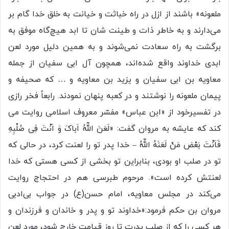
ملعونه» باشند از ازل در راه خباثت و خیانت به خلق خدا گام بر
می‌دارند و به خاطر ذات و طینت شان تا ابد هیچ‌گاه موفق به
برگشت به راه سعادت نمی‌شوند و به همین دلیل مورد لعن
ابدی خداوند واقع شده‌اند، همچون آل ابی سفیان از جمله
معاویه بن ابی سفیان و یزید بن معاویه و … که صحیفه و
پیمان ملعونه را نوشتند و در کعبه پنهان نمودند. رابعاً فخر رازى
در تفسیرخود از «ابن عباس» مفسّر معروف اسلامى روایت مى
کند که عایشه به مروان گفت: «لَعَنَ اللّهُ اَباکَ وَ اَنْتَ فِى صُلْبِهِ
فَاَنْتَ بَعْض مَنْ لَعَنَهُ اللّهُ – خدا پدر تو را لعنت کرد، در حالى که
تو در صلب او بودى، بنابراین تو بخشى از کسى هستى که خدا
لعنتش کرده است». مرحوم طبرسی هم در احتجاج روایت
می‌کند در مجلس معاویه، امام حسن(ع) در جواب بی‌ادبی
مروان بن حکم فرمود:«خداوند تو و پدر و خاندان و فرزندان و
هر کسی را که از صلب پدرت تا روز قیامت خارج شود، مورد لعن