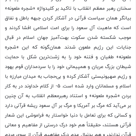
سخنان رهبر معظم انقلاب با تاکید بر کلیدواژه «شجره ملعونه»
بیانگر همان سیاست قرآنی در آشکار کردن جبهه باطل و نفاق
است که ماهیت آل سعود را برای امت اسلامی افشا کردند و
موجب شکسته شدن سکوت بهت‌آمیز جهان اسلام در قبال
جنایات این رژیم ملعون شدند. همان‌گونه که این «شجره
ملعونه» طغیان و فتنه خود را به زشت‌ترین شکل با حمایت
شیطان بزرگ عریان و همپیمانی خود را با سردمداران قوم یهود
و رژیم صهیونیستی آشکار کرده و بی‌حجاب به میدان مبارزه با
اسلام و مسلمانان وارد شده است. 5- از کلام خداوند در به کار
بردن «شجره ملعونه» و استناد رهبرمعظم انقلاب به آن چنین
بر می‌آید که مرگ بر آمریکا و مرگ بر آل سعود ریشه قرآنی دارد
و کسانی که برای تعامل با دنیا خواستار به فراموشی این شعار
قرآنی هستند، حقیقتاً هم خود درک درستی از مفاهیم و معانی
قرآن ندارند، و هم بدنبال عدم درک مفاهیم قرآن از سوی مردم