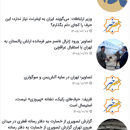
وزیر ارتباطات: می‌گویند ایران به اینترنت نیاز ندارد؛ این
حرف را کجای دلم بگذارم؟
1405/02/07
تصاویر: ورود ژنرال عاصم منیر فرمانده ارتش پاکستان به
تهران با استقبال عراقچی
1405/01/26
تصاویر؛ تهران در سایه آتش‌بس و سوگواری
1405/01/24
ظریف: حرف‌های رکیک، نشانه «پیروزی» نیست،
استیصال است
1405/01/16
گزارش تصویری از خسارت به دفتر رسانه قطری در میدان
هروی تهران گزارش تصویری از خسارت به دفتر رسانه