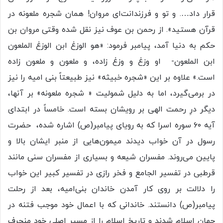
قرار داد…. و تو و فرزندانت‌ای مروان! همان شجره ملعونه در
قرآن هستید». از رحمن بن عوف نیز نقل شده وقتی مروان بن
حکم به دنیا آمد، پیامبر فرمود: «هو الوزغ ابن الوزغ الملعون
ابن الملعون- او وزغ و وزغ زاده، و ملعون و ملعون زاده
است.» علاوه بر این «شجره خبیثه» نیز طبیعتاً بنی امیه را نیز
در برمی‌گیرد، اما به دلیل شمولیت « شجره ملعونه» بر آنها،
دیگر درِ رحمت الهی بر رویشان بسته است. خامساً در ابتدای
آیه ۶۰ سوره‌ اسرا که به رویای پیامبر(ص) اشاره شده، حضرت
رسول در آن خواب دیدند میمون‌هایی از منبر ایشان بالا و
پایین می‌روند. مفسران شیعه و بسیاری از مفسران سنی مانند
قرطبی در تفسیر الجامع و فخر رازی در تفسیر کبیر این خواب
را دلالت بر روی کار آمدن خاندان بنی‌امیه، بعد از رحلت
پیامبر(ص) دانستند. خاندانی که با اعمال خود موجب فتنه در
جهان اسلام شدند و تاریخ اسلام را از مسیر اصلی خود منحرف