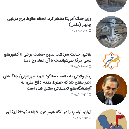
وزیر جنگ آمریکا منتشر کرد: لحظه سقوط برج دریایی
چابهار (عکس)
1405/04/26
بقائی: جنایت سردشت بدون حمایت برخی از کشورهای
غربی هرگز نمی‌توانست با آن ابعاد رخ دهد
1405/04/07
پیام ولایتی به مناسب سالگرد شهید طهرانچی/ جنگ‌های
اخیر نشان داد که خطوط مقدم دفاع ملی، به
آزمایشگاه‌های تحقیقاتی منتقل شده است
1405/03/23
ایران، ترامپ را در تنگه هرمز غرق خواهد کرد+کاریکاتور
1405/02/17