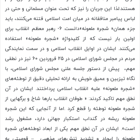
هستند.لذا این جریان را نیز که تحت عنوان مسلمانی و حتی در
لباس پیامبر منافقانه در میان امت اسلامی فتنه می‌کنند، باید
جزء همان« شجره ملعونه»دانست. 6- رهبر معظم انقلاب برای
اولین بار نیست که از کلیدواژه «شجره ملعونه» استفاده
می‌کنند. ایشان در اوایل انقلاب اسلامی و در سمت نمایندگی
مردم در مجلس شورای اسلامی در 25 فروردین 60 نیز در نطقی
مهم، پیش از دستور جلسه علنی مجلس شورای اسلامی، با
نگاه تیزبین و عمیق خویش به ارائه تحلیلی دقیق از توطئه‌های
«شجره ملعونه» علیه انقلاب اسلامی پرداختند. ایشان در آن
نطق مهم تاکید کردند: « طوفان انقلاب بارها شاخ و برگهایی از
شجره ملعونه توطئه را قطع کرد .اما از آنجایی که این شجره
ملعونه ریشه در گنداب استکبار جهانی دارد، مشغول رشد
است». ایشان در آن نطق مهم یکی از ابعاد توطئه‌های شجره
ملعونه را ایجاد و تشدید تنش‌های مذهبی – قومیتی به