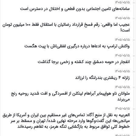
1405/05/15
سامانه‌های تامین اجتماعی بدون قطعی و اختلال در دسترس است
1405/05/15
عجیب اما واقعی: رقم فسخ قرارداد رضائیان با استقلال فقط ۱۰۰ میلیون تومان
است!
1405/05/15
واکنش ترامپ به ادعاها درباره درگیری لفظی‌اش با پیت هگست
1405/05/15
انفجار در حومه دمشق چند کشته و زخمی برجا گذاشت
1405/05/15
زلزله ۴ ریشتری بندرلنگه را لرزاند
1405/05/15
ملوانان ناو هواپیمابر آبراهام لینکلن از افسردگی و افت شدید روحیه رنج
می‌برند
1405/05/15
العربیه به نقل از منبع آگاه: تماس‌های غیر مستقیم بین ایران و آمریکا از طریق
میانجی‌ها؛ این گفت‌و‌گو‌ها وارد مرحله نهایی شده/ تهران و مسقط بر سر
خطوط کلی توافق مربوط به بازگشایی تنگه هرمز، به تفاهم رسیده‌اند