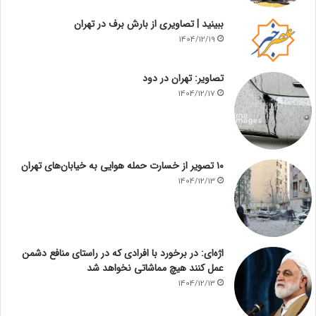
ببینید | تصاویری از بارش برف در تهران
1404/12/19
تصاویر: تهران در دود
1404/12/17
۱۰ تصویر از خسارت حمله هوایی به خیابان‌های تهران
1404/12/13
اژه‌ای: در برخورد با افرادی که در راستای منافع دشمن
عمل کنند هیچ مماشاتی نخواهد شد
1404/12/13