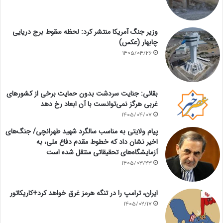
وزیر جنگ آمریکا منتشر کرد: لحظه سقوط برج دریایی
چابهار (عکس)
1405/04/26
بقائی: جنایت سردشت بدون حمایت برخی از کشورهای
غربی هرگز نمی‌توانست با آن ابعاد رخ دهد
1405/04/07
پیام ولایتی به مناسب سالگرد شهید طهرانچی/ جنگ‌های
اخیر نشان داد که خطوط مقدم دفاع ملی، به
آزمایشگاه‌های تحقیقاتی منتقل شده است
1405/03/23
ایران، ترامپ را در تنگه هرمز غرق خواهد کرد+کاریکاتور
1405/02/17