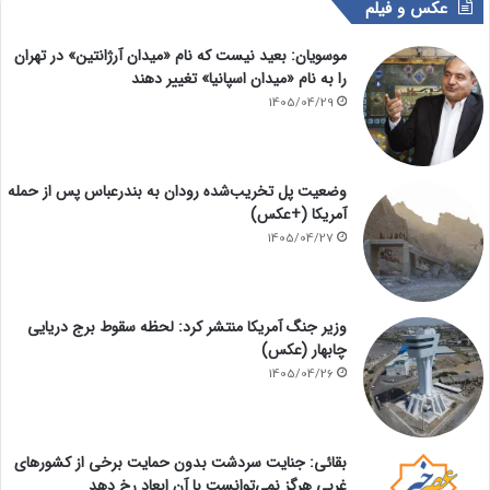
عکس و فیلم
موسویان: بعید نیست که نام «میدان آرژانتین» در تهران
را به نام «میدان اسپانیا» تغییر دهند
1405/04/29
وضعیت پل تخریب‌شده رودان به بندرعباس پس از حمله
آمریکا (+عکس)
1405/04/27
وزیر جنگ آمریکا منتشر کرد: لحظه سقوط برج دریایی
چابهار (عکس)
1405/04/26
بقائی: جنایت سردشت بدون حمایت برخی از کشورهای
غربی هرگز نمی‌توانست با آن ابعاد رخ دهد