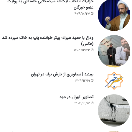
جزئیات انتخاب آیت‌الله سیدمجتبی خامنه‌ای به روایت
عضو خبرگان
1404/12/23
وداع با حمید هیراد؛ پیکر خواننده پاپ به خاک سپرده شد
(عکس)
1404/12/22
ببینید | تصاویری از بارش برف در تهران
1404/12/19
تصاویر: تهران در دود
1404/12/17