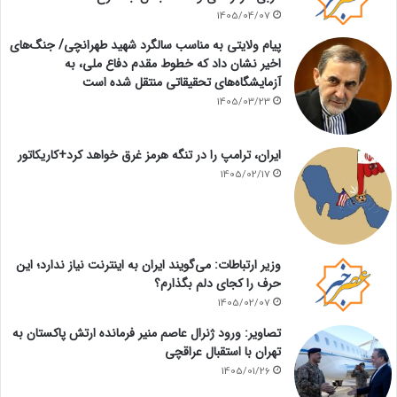
1405/04/07
پیام ولایتی به مناسب سالگرد شهید طهرانچی/ جنگ‌های
اخیر نشان داد که خطوط مقدم دفاع ملی، به
آزمایشگاه‌های تحقیقاتی منتقل شده است
1405/03/23
ایران، ترامپ را در تنگه هرمز غرق خواهد کرد+کاریکاتور
1405/02/17
وزیر ارتباطات: می‌گویند ایران به اینترنت نیاز ندارد؛ این
حرف را کجای دلم بگذارم؟
1405/02/07
تصاویر: ورود ژنرال عاصم منیر فرمانده ارتش پاکستان به
تهران با استقبال عراقچی
1405/01/26