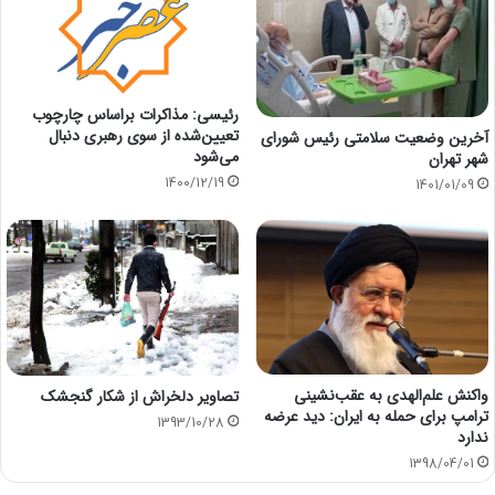
رئیسی: مذاکرات براساس چارچوب
تعیین‌شده از سوی رهبری دنبال
آخرین وضعیت سلامتی رئیس شورای
می‌شود
شهر تهران
1400/12/19
1401/01/09
واكنش علم‌الهدی به عقب‌نشینی
تصاویر دلخراش از شکار گنجشک
ترامپ برای حمله به ایران: دید عرضه
1393/10/28
ندارد
1398/04/01