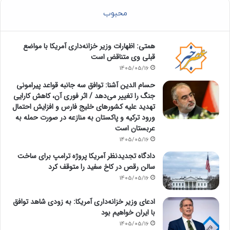
محبوب
همتی: اظهارات وزیر خزانه‌داری آمریکا با مواضع
قبلی وی متناقض است
1405/05/16
حسام الدین آشنا: توافق سه جانبه قواعد پیرامونی
جنگ را تغییر می‌دهد / اثر فوری آن، کاهش کارایی
تهدید علیه کشور‌های خلیج فارس و افزایش احتمال
ورود ترکیه و پاکستان به منازعه در صورت حمله به
عربستان است
1405/05/16
دادگاه تجدیدنظر آمریکا پروژه ترامپ برای ساخت
سالن رقص در کاخ سفید را متوقف کرد
1405/05/16
ادعای وزیر خزانه‌داری آمریکا: به زودی شاهد توافق
با ایران خواهیم بود
1405/05/16