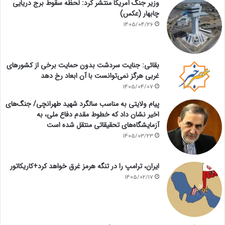
وزیر جنگ آمریکا منتشر کرد: لحظه سقوط برج دریایی
چابهار (عکس)
1405/04/26
بقائی: جنایت سردشت بدون حمایت برخی از کشورهای
غربی هرگز نمی‌توانست با آن ابعاد رخ دهد
1405/04/07
پیام ولایتی به مناسب سالگرد شهید طهرانچی/ جنگ‌های
اخیر نشان داد که خطوط مقدم دفاع ملی، به
آزمایشگاه‌های تحقیقاتی منتقل شده است
1405/03/23
ایران، ترامپ را در تنگه هرمز غرق خواهد کرد+کاریکاتور
1405/02/17