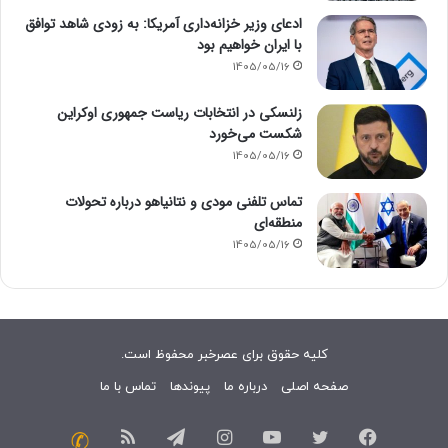
ادعای وزیر خزانه‌داری آمریکا: به زودی شاهد توافق
با ایران خواهیم بود
1405/05/16
زلنسکی در انتخابات ریاست جمهوری اوکراین
شکست می‌خورد
1405/05/16
تماس تلفنی مودی و نتانیاهو درباره تحولات
منطقه‌ای
1405/05/16
کلیه حقوق برای عصرخبر محفوظ است.
صفحه اصلی
درباره ما
پیوندها
تماس با ما
فیسبوک
توییتر
یوتیوب
اینستاگرام
تلگرام
خوراک
تماس