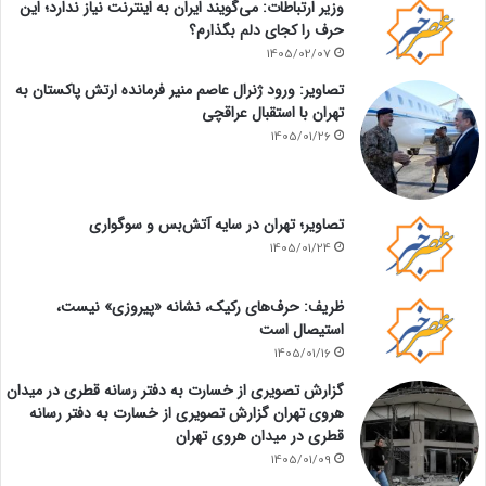
وزیر ارتباطات: می‌گویند ایران به اینترنت نیاز ندارد؛ این
حرف را کجای دلم بگذارم؟
1405/02/07
تصاویر: ورود ژنرال عاصم منیر فرمانده ارتش پاکستان به
تهران با استقبال عراقچی
1405/01/26
تصاویر؛ تهران در سایه آتش‌بس و سوگواری
1405/01/24
ظریف: حرف‌های رکیک، نشانه «پیروزی» نیست،
استیصال است
1405/01/16
گزارش تصویری از خسارت به دفتر رسانه قطری در میدان
هروی تهران گزارش تصویری از خسارت به دفتر رسانه
قطری در میدان هروی تهران
1405/01/09