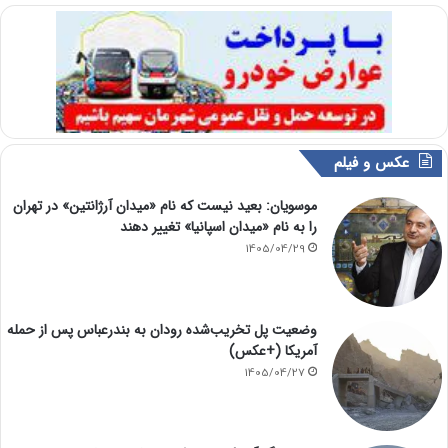
عکس و فیلم
موسویان: بعید نیست که نام «میدان آرژانتین» در تهران
را به نام «میدان اسپانیا» تغییر دهند
1405/04/29
وضعیت پل تخریب‌شده رودان به بندرعباس پس از حمله
آمریکا (+عکس)
1405/04/27