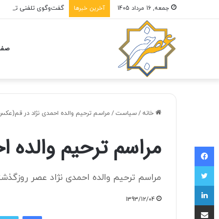
گفت‌وگوی تلفنی ترامپ و 
جمعه, 16 مرداد 1405
آخرین خبرها
صفح
خانه
/
سیاست
/
مراسم ترحیم والده احمدی نژاد در قم(عكس
مراسم ترحیم والده ا
فیسبوک
توییتر
مراسم ترحیم والده احمدی نژاد عصر روزگذش
لینکداین
1393/12/04
اشتراک با ایمیل
فیسبوک