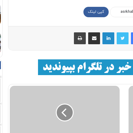
کپی لینک
فیسبوک
توییتر
لینکداین
اشتراک با ایمیل
چاپ