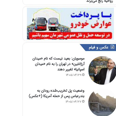
روحیه رنج می‌برند
عکس و فیلم
موسویان: بعید نیست که نام «میدان
آرژانتین» در تهران را به نام «میدان
اسپانیا» تغییر دهند
1405/04/29
وضعیت پل تخریب‌شده رودان به
بندرعباس پس از حمله آمریکا (+عکس)
1405/04/27