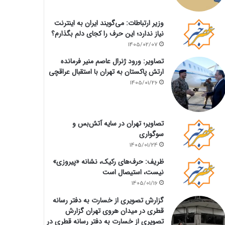
وزیر ارتباطات: می‌گویند ایران به اینترنت
نیاز ندارد؛ این حرف را کجای دلم بگذارم؟
1405/02/07
تصاویر: ورود ژنرال عاصم منیر فرمانده
ارتش پاکستان به تهران با استقبال عراقچی
1405/01/26
تصاویر؛ تهران در سایه آتش‌بس و
سوگواری
1405/01/24
ظریف: حرف‌های رکیک، نشانه «پیروزی»
نیست، استیصال است
1405/01/16
گزارش تصویری از خسارت به دفتر رسانه
قطری در میدان هروی تهران گزارش
تصویری از خسارت به دفتر رسانه قطری در