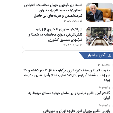
شستا زیر ذره‌بین دیوان محاسبات؛ اعتراض
دهقان‌کیا به سود ناچیز، مدیران
غیرمتخصص و هزینه‌های بی‌حاصل
1405/05/06
از پالایش مدیران تا خروج از زیان؛
نقش‌آفرینی دیوان محاسبات در شستا و
شرکتهای صندوق کشوری
1405/05/05
آخرین اخبار
1405/05/16
مدرسه تایلندی هدف تیراندازی مرگبار؛ حداقل ۷ نفر کشته و ۳۰
تن زخمی شدند / پلیس تایلند: ضارب دانش‌آموز همین مدرسه
بوده
1405/05/15
گفت‌وگوی تلفنی ترامپ و بن‌سلمان درباره مسائل مربوط به
ایران
1405/05/15
رایزنی تلفنی وزیران امور خارجه ایران و موریتانی