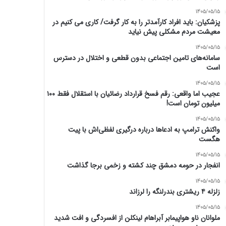
1405/05/15
پزشکیان: باید افراد کارآمدتر را به کار گرفت/ کاری می کنیم در
معیشت مردم مشکلی پیش نیاید
1405/05/15
سامانه‌های تامین اجتماعی بدون قطعی و اختلال در دسترس
است
1405/05/15
عجیب اما واقعی: رقم فسخ قرارداد رضائیان با استقلال فقط ۱۰۰
میلیون تومان است!
1405/05/15
واکنش ترامپ به ادعاها درباره درگیری لفظی‌اش با پیت
هگست
1405/05/15
انفجار در حومه دمشق چند کشته و زخمی برجا گذاشت
1405/05/15
زلزله ۴ ریشتری بندرلنگه را لرزاند
1405/05/15
ملوانان ناو هواپیمابر آبراهام لینکلن از افسردگی و افت شدید