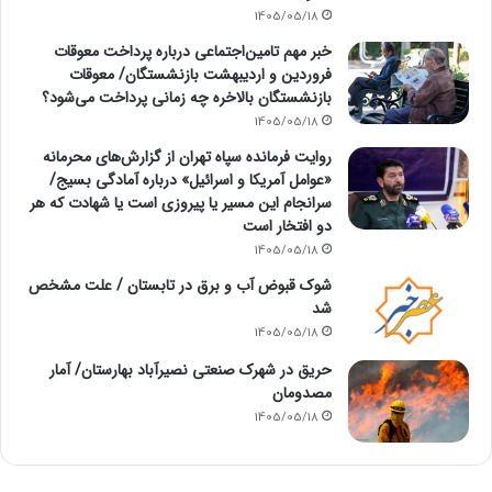
1405/05/18
خبر مهم تامین‌اجتماعی درباره پرداخت معوقات
فروردین و اردیبهشت بازنشستگان/ معوقات
بازنشستگان بالاخره چه زمانی پرداخت می‌شود؟
1405/05/18
روایت فرمانده سپاه تهران از گزارش‌های محرمانه
«عوامل آمریکا و اسرائیل» درباره آمادگی بسیج/
سرانجام این مسیر یا پیروزی است یا شهادت که هر
دو افتخار است
1405/05/18
شوک قبوض آب و برق در تابستان / علت مشخص
شد
1405/05/18
حریق در شهرک صنعتی نصیرآباد بهارستان/ آمار
مصدومان
1405/05/18