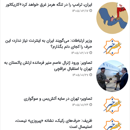
ایران، ترامپ را در تنگه هرمز غرق خواهد کرد+کاریکاتور
1405/02/17
وزیر ارتباطات: می‌گویند ایران به اینترنت نیاز ندارد؛ این
حرف را کجای دلم بگذارم؟
1405/02/07
تصاویر: ورود ژنرال عاصم منیر فرمانده ارتش پاکستان به
تهران با استقبال عراقچی
1405/01/26
تصاویر؛ تهران در سایه آتش‌بس و سوگواری
1405/01/24
ظریف: حرف‌های رکیک، نشانه «پیروزی» نیست،
استیصال است