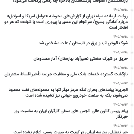
بازنشستگان/ معوقات بازنشستگان بالاخره چه زمانی پرداخت می‌شود؟
1405/05/18
روایت فرمانده سپاه تهران از گزارش‌های محرمانه «عوامل آمریکا و اسرائیل»
درباره آمادگی بسیج/ سرانجام این مسیر یا پیروزی است یا شهادت که هر دو
افتخار است
1405/05/18
شوک قبوض آب و برق در تابستان / علت مشخص شد
1405/05/18
حریق در شهرک صنعتی نصیرآباد بهارستان/ آمار مصدومان
1405/05/18
بازگشت گسترده خدمات بانک ملی و معافیت جریمه تأخیر اقساط مشتریان
1405/05/17
الجزیره: پیامدهای بحران تنگه هرمز دیگر تنها به محموله‌های نفت محدود
نمی‌شود، بلکه به صنعت خودروی جهانی نیز کشیده شده است
1405/05/17
پیام رییس کانون عالی انجمن های صنفی کارگران ایران به مناسبت روز
خبرنگار
1405/05/17
خبر تعطیلی مدرسه ایرانی در کویت به صورت رسمی اعلام نشده است