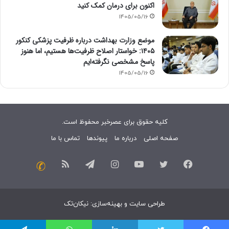
اکنون برای درمان کمک کنید
1405/05/16
موضع وزارت بهداشت درباره ظرفیت پزشکی کنکور
۱۴۰۵: خواستار اصلاح ظرفیت‌ها هستیم، اما هنوز
پاسخ مشخصی نگرفته‌ایم
1405/05/16
کلیه حقوق برای عصرخبر محفوظ است.
صفحه اصلی
درباره ما
پیوندها
تماس با ما
فیسبوک
توییتر
یوتیوب
اینستاگرام
تلگرام
خوراک
تماس
با
طراحی سایت
و
بهینه‌سازی
:
نیکان‌تک
ما