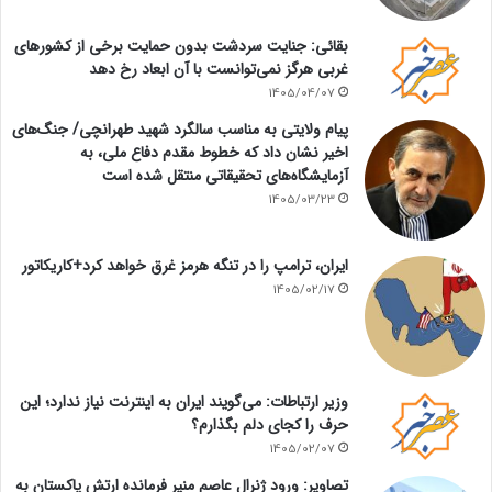
بقائی: جنایت سردشت بدون حمایت برخی از کشورهای
غربی هرگز نمی‌توانست با آن ابعاد رخ دهد
1405/04/07
پیام ولایتی به مناسب سالگرد شهید طهرانچی/ جنگ‌های
اخیر نشان داد که خطوط مقدم دفاع ملی، به
آزمایشگاه‌های تحقیقاتی منتقل شده است
1405/03/23
ایران، ترامپ را در تنگه هرمز غرق خواهد کرد+کاریکاتور
1405/02/17
وزیر ارتباطات: می‌گویند ایران به اینترنت نیاز ندارد؛ این
حرف را کجای دلم بگذارم؟
1405/02/07
تصاویر: ورود ژنرال عاصم منیر فرمانده ارتش پاکستان به