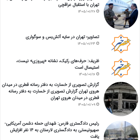
تهران با استقبال عراقچی
1405/01/26
تصاویر؛ تهران در سایه آتش‌بس و سوگواری
1405/01/24
ظریف: حرف‌های رکیک، نشانه «پیروزی» نیست،
استیصال است
1405/01/16
گزارش تصویری از خسارت به دفتر رسانه قطری در میدان
هروی تهران گزارش تصویری از خسارت به دفتر رسانه
قطری در میدان هروی تهران
1405/01/09
رئیس دادگستری فارس: شهدای حمله دشمن آمریکایی-
صهیونیستی به دادگستری لارستان به ۱۴ نفر افزایش
یافت