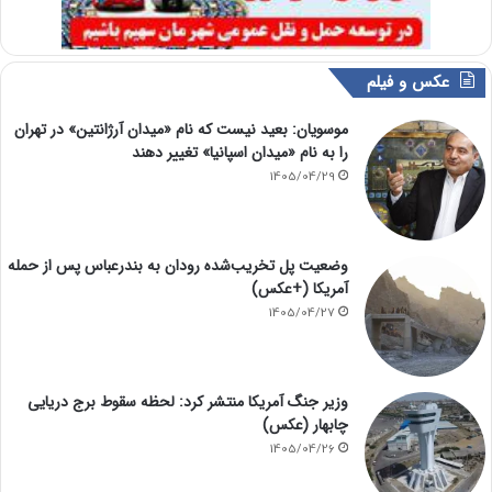
عکس و فیلم
موسویان: بعید نیست که نام «میدان آرژانتین» در تهران
را به نام «میدان اسپانیا» تغییر دهند
1405/04/29
وضعیت پل تخریب‌شده رودان به بندرعباس پس از حمله
آمریکا (+عکس)
1405/04/27
وزیر جنگ آمریکا منتشر کرد: لحظه سقوط برج دریایی
چابهار (عکس)
1405/04/26