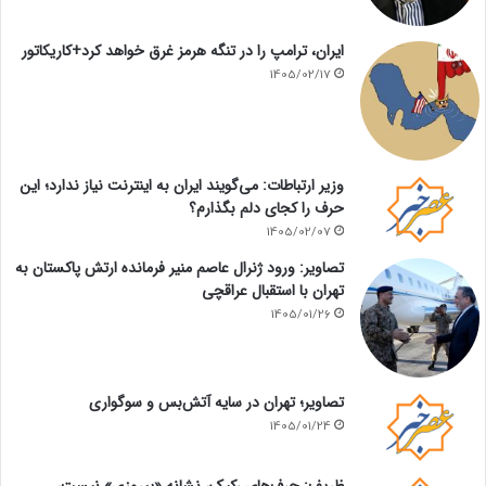
ایران، ترامپ را در تنگه هرمز غرق خواهد کرد+کاریکاتور
1405/02/17
وزیر ارتباطات: می‌گویند ایران به اینترنت نیاز ندارد؛ این
حرف را کجای دلم بگذارم؟
1405/02/07
تصاویر: ورود ژنرال عاصم منیر فرمانده ارتش پاکستان به
تهران با استقبال عراقچی
1405/01/26
تصاویر؛ تهران در سایه آتش‌بس و سوگواری
1405/01/24
ظریف: حرف‌های رکیک، نشانه «پیروزی» نیست،