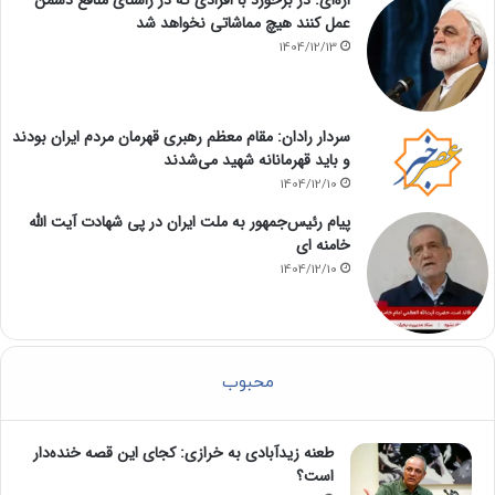
اژه‌ای: در برخورد با افرادی که در راستای منافع دشمن
عمل کنند هیچ مماشاتی نخواهد شد
1404/12/13
سردار رادان: مقام معظم رهبری قهرمان مردم ایران بودند
و باید قهرمانانه شهید می‌شدند
1404/12/10
پیام رئیس‌جمهور به ملت ایران در پی شهادت آیت الله
خامنه ای
1404/12/10
محبوب
طعنه زیدآبادی به خرازی: کجای این قصه خنده‌دار
است؟