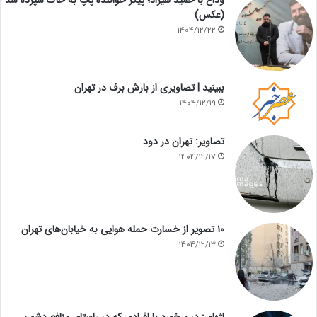
وداع با حمید هیراد؛ پیکر خواننده پاپ به خاک سپرده شد
(عکس)
1404/12/22
ببینید | تصاویری از بارش برف در تهران
1404/12/19
تصاویر: تهران در دود
1404/12/17
۱۰ تصویر از خسارت حمله هوایی به خیابان‌های تهران
1404/12/13