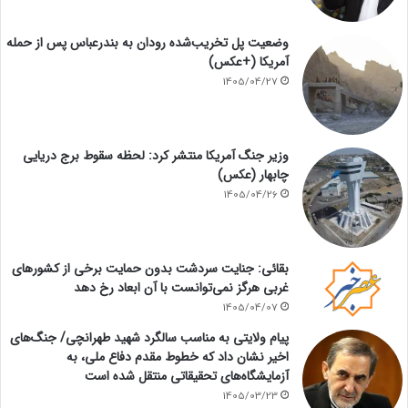
وضعیت پل تخریب‌شده رودان به بندرعباس پس از حمله
آمریکا (+عکس)
1405/04/27
وزیر جنگ آمریکا منتشر کرد: لحظه سقوط برج دریایی
چابهار (عکس)
1405/04/26
بقائی: جنایت سردشت بدون حمایت برخی از کشورهای
غربی هرگز نمی‌توانست با آن ابعاد رخ دهد
1405/04/07
پیام ولایتی به مناسب سالگرد شهید طهرانچی/ جنگ‌های
اخیر نشان داد که خطوط مقدم دفاع ملی، به
آزمایشگاه‌های تحقیقاتی منتقل شده است
1405/03/23