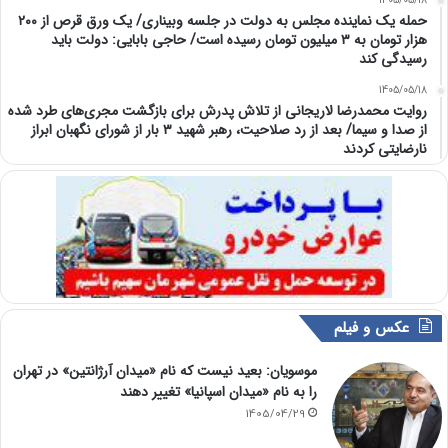
1405/05/18
حمله یک نماینده مجلس به دولت در جلسه وبیناری/ یک ورق قرص از ۲۰۰
هزار تومان به ۳ میلیون تومان رسیده است/ حاجی بابایی: دولت باید
رسیدگی کند
1405/05/18
روایت محمدرضا لاریجانی از تلاش پدرش برای بازگشت مجری‌های طرد شده
از صدا و سیما/ بعد از رد صلاحیت، رهبر شهید ۳ بار از شورای نگهبان ابراز
نارضایتی کردند
عکس و فیلم
موسویان: بعید نیست که نام «میدان آرژانتین» در تهران
را به نام «میدان اسپانیا» تغییر دهند
1405/04/29