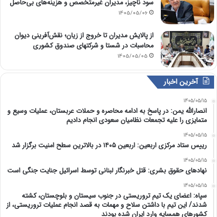
سود ناچیز، مدیران غیرمتخصص و هزینه‌های بی‌حاصل
1405/05/06
از پالایش مدیران تا خروج از زیان؛ نقش‌آفرینی دیوان
محاسبات در شستا و شرکتهای صندوق کشوری
1405/05/05
آخرین اخبار
1405/05/15
انصارالله یمن: در پاسخ به ادامه محاصره و حملات عربستان، عملیات وسیع و
متمایزی را علیه تجمعات نظامیان سعودی انجام دادیم
1405/05/15
رییس ستاد مرکزی اربعین: اربعین ۱۴۰۵ در بالاترین سطح امنیت برگزار شد
1405/05/15
نهادهای حقوق بشری: قتل خبرنگار لبنانی توسط اسرائیل جنایت جنگی است
1405/05/15
سپاه: اعضای یک تیم تروریستی در جنوب سیستان و بلوچستان، کشته
شدند/ این تیم با داشتن سلاح و مهمات به قصد انجام عملیات تروریستی، از
کشورهای همسایه وارد ایران شده بودند