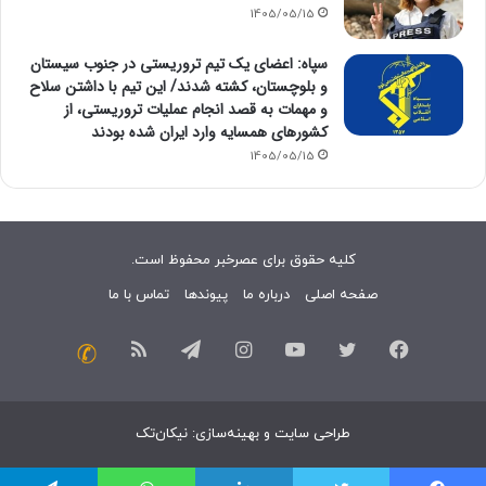
1405/05/15
سپاه: اعضای یک تیم تروریستی در جنوب سیستان
و بلوچستان، کشته شدند/ این تیم با داشتن سلاح
و مهمات به قصد انجام عملیات تروریستی، از
کشورهای همسایه وارد ایران شده بودند
1405/05/15
کلیه حقوق برای عصرخبر محفوظ است.
صفحه اصلی
درباره ما
پیوندها
تماس با ما
فیسبوک
توییتر
یوتیوب
اینستاگرام
تلگرام
خوراک
تماس
با
طراحی سایت
و
بهینه‌سازی
:
نیکان‌تک
ما