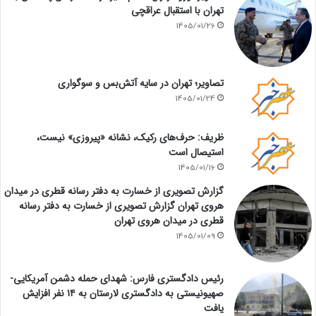
تهران با استقبال عراقچی
1405/01/26
تصاویر؛ تهران در سایه آتش‌بس و سوگواری
1405/01/24
ظریف: حرف‌های رکیک، نشانه «پیروزی» نیست،
استیصال است
1405/01/16
گزارش تصویری از خسارت به دفتر رسانه قطری در میدان
هروی تهران گزارش تصویری از خسارت به دفتر رسانه
قطری در میدان هروی تهران
1405/01/09
رئیس دادگستری فارس: شهدای حمله دشمن آمریکایی-
صهیونیستی به دادگستری لارستان به ۱۴ نفر افزایش
یافت