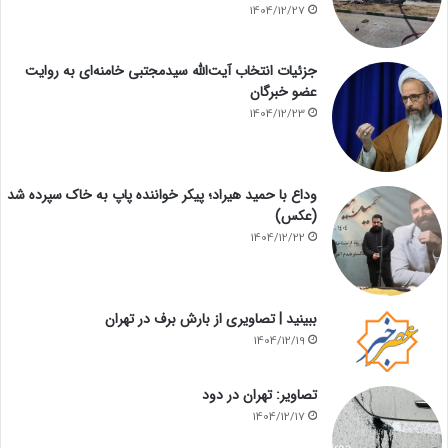
1404/12/27
جزئیات انتخاب آیت‌الله سیدمجتبی خامنه‌ای به روایت
عضو خبرگان
1404/12/23
وداع با حمید هیراد؛ پیکر خواننده پاپ به خاک سپرده شد
(عکس)
1404/12/22
ببینید | تصاویری از بارش برف در تهران
1404/12/19
تصاویر: تهران در دود
1404/12/17