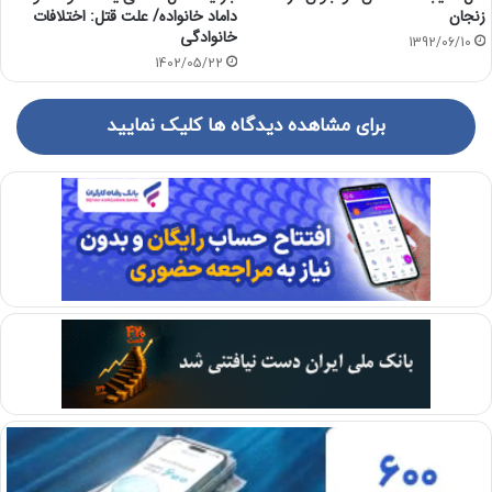
زنجان
داماد خانواده/ علت قتل: اختلافات
خانوادگی
1392/06/10
1402/05/22
برای مشاهده دیدگاه ها کلیک نمایید