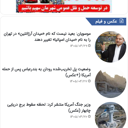
عکس و فیلم
موسویان: بعید نیست که نام «میدان آرژانتین» در تهران
را به نام «میدان اسپانیا» تغییر دهند
1405/04/29
وضعیت پل تخریب‌شده رودان به بندرعباس پس از حمله
آمریکا (+عکس)
1405/04/27
وزیر جنگ آمریکا منتشر کرد: لحظه سقوط برج دریایی
چابهار (عکس)
1405/04/26