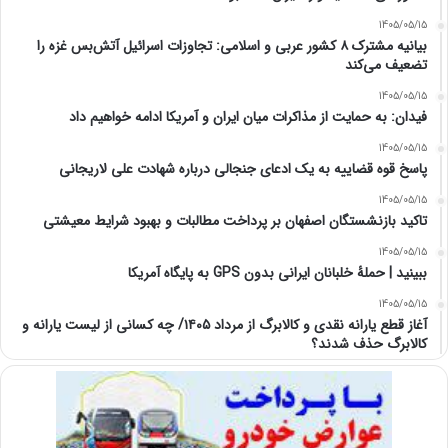
1405/05/15
بیانیه مشترک ۸ کشور عربی و اسلامی: تجاوزات اسرائیل آتش‌بس غزه را
تضعیف می‌کند
1405/05/15
فیدان: به حمایت از مذاکرات میان ایران و آمریکا ادامه خواهیم داد
1405/05/15
پاسخ قوه قضاییه به یک ادعای جنجالی درباره شهادت علی لاریجانی
1405/05/15
تاکید بازنشستگان اصفهان بر پرداخت مطالبات و بهبود شرایط معیشتی
1405/05/15
ببینید | حملۀ خلبانان ایرانی بدون GPS به پایگاه آمریکا
1405/05/15
آغاز قطع یارانه نقدی و کالابرگ از مرداد ۱۴۰۵/ چه کسانی از لیست یارانه و
کالابرگ حذف شدند؟