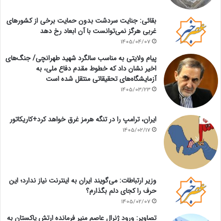
بقائی: جنایت سردشت بدون حمایت برخی از کشورهای
غربی هرگز نمی‌توانست با آن ابعاد رخ دهد
1405/04/07
پیام ولایتی به مناسب سالگرد شهید طهرانچی/ جنگ‌های
اخیر نشان داد که خطوط مقدم دفاع ملی، به
آزمایشگاه‌های تحقیقاتی منتقل شده است
1405/03/23
ایران، ترامپ را در تنگه هرمز غرق خواهد کرد+کاریکاتور
1405/02/17
وزیر ارتباطات: می‌گویند ایران به اینترنت نیاز ندارد؛ این
حرف را کجای دلم بگذارم؟
1405/02/07
تصاویر: ورود ژنرال عاصم منیر فرمانده ارتش پاکستان به