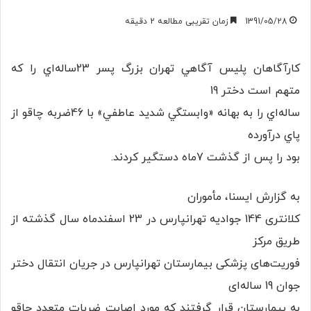
1391/05/28
زمان تقریبی مطالعه 2 دقیقه
كارآگاهان پليس آگاهي تهران بزرگ پسر 23ساله‌اي را كه
متهم است دختر 19
ساله‌اي را به بهانه «وابستگي شديد عاطفي» با 46ضربه چاقو از
پاي درآورده
بود را پس از گذشت 7ماه دستگير كردند.
به گزارش ايسنا، مأموران
کلانتری 144 جوادیه تهرانپارس در 23 اسفندماه سال گذشته از
طریق مرکز
فوریت‌های پزشکی بیمارستان تهرانپارس در جریان انتقال دختر
جوان 19 ساله‌ای
به بیمارستان قرار گرفتند که مورد اصابت ضربات متعدد چاقو