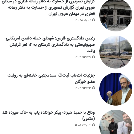
گزارش تصویری از خسارت به دفتر رسانه قطری در میدان
هروی تهران گزارش تصویری از خسارت به دفتر رسانه
قطری در میدان هروی تهران
1405/01/09
رئیس دادگستری فارس: شهدای حمله دشمن آمریکایی-
صهیونیستی به دادگستری لارستان به ۱۴ نفر افزایش
یافت
1404/12/27
جزئیات انتخاب آیت‌الله سیدمجتبی خامنه‌ای به روایت
عضو خبرگان
1404/12/23
وداع با حمید هیراد؛ پیکر خواننده پاپ به خاک سپرده شد
(عکس)
1404/12/22