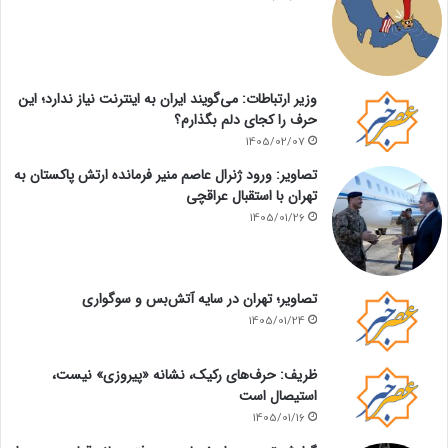
وزیر ارتباطات: می‌گویند ایران به اینترنت نیاز ندارد؛ این
حرف را کجای دلم بگذارم؟
1405/02/07
تصاویر: ورود ژنرال عاصم منیر فرمانده ارتش پاکستان به
تهران با استقبال عراقچی
1405/01/26
تصاویر؛ تهران در سایه آتش‌بس و سوگواری
1405/01/24
ظریف: حرف‌های رکیک، نشانه «پیروزی» نیست،
استیصال است
1405/01/16