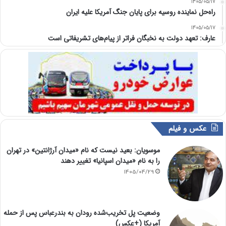
1405/05/17
راه‌حل نماینده روسیه برای پایان جنگ آمریکا علیه ایران
1405/05/17
عارف: تعهد دولت به نخبگان فراتر از پیام‎‌های تشریفاتی است
عکس و فیلم
موسویان: بعید نیست که نام «میدان آرژانتین» در تهران
را به نام «میدان اسپانیا» تغییر دهند
1405/04/29
وضعیت پل تخریب‌شده رودان به بندرعباس پس از حمله
آمریکا (+عکس)