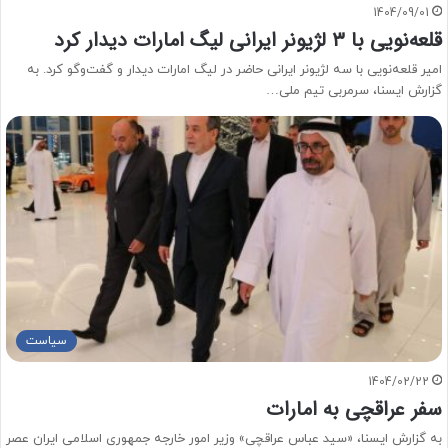
1404/09/01
قلعه‌نویی با ۳ لژیونر ایرانی لیگ امارات دیدار کرد
امیر قلعه‌نویی با سه لژیونر ایرانی حاضر در لیگ امارات دیدار و گفت‌وگو کرد. به
گزارش ایسنا، سرمربی تیم ملی…
سیاست
1404/02/22
سفر عراقچی به امارات
به گزارش ایسنا، «سید عباس عراقچی» وزیر امور خارجه جمهوری اسلامی ایران عصر