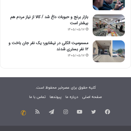
بازار برنج و حبوبات داغ شد / کالا از نیاز مردم هم
بیشتر است
1405/05/17
مسمومیت الکلی در نیشابور؛ یک نفر جان باخت و
۱۲ نفر بستری شدند
1405/05/17
کلیه حقوق برای عصرخبر محفوظ است.
صفحه اصلی
درباره ما
پیوندها
تماس با ما
فیسبوک
توییتر
یوتیوب
اینستاگرام
تلگرام
خوراک
تماس
با