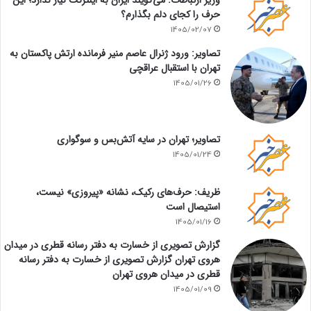
وزیر ارتباطات: می‌گویند ایران به اینترنت نیاز ندارد؛ این
حرف را کجای دلم بگذارم؟
1405/02/07
تصاویر: ورود ژنرال عاصم منیر فرمانده ارتش پاکستان به
تهران با استقبال عراقچی
1405/01/26
تصاویر؛ تهران در سایه آتش‌بس و سوگواری
1405/01/24
ظریف: حرف‌های رکیک، نشانه «پیروزی» نیست،
استیصال است
1405/01/16
گزارش تصویری از خسارت به دفتر رسانه قطری در میدان
هروی تهران گزارش تصویری از خسارت به دفتر رسانه
قطری در میدان هروی تهران
1405/01/09