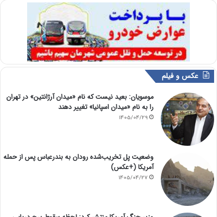
عکس و فیلم
موسویان: بعید نیست که نام «میدان آرژانتین» در تهران
را به نام «میدان اسپانیا» تغییر دهند
1405/04/29
وضعیت پل تخریب‌شده رودان به بندرعباس پس از حمله
آمریکا (+عکس)
1405/04/27
وزیر جنگ آمریکا منتشر کرد: لحظه سقوط برج دریایی