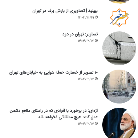
ببینید | تصاویری از بارش برف در تهران
1404/12/19
تصاویر: تهران در دود
1404/12/17
۱۰ تصویر از خسارت حمله هوایی به خیابان‌های تهران
1404/12/13
اژه‌ای: در برخورد با افرادی که در راستای منافع دشمن
عمل کنند هیچ مماشاتی نخواهد شد
1404/12/13