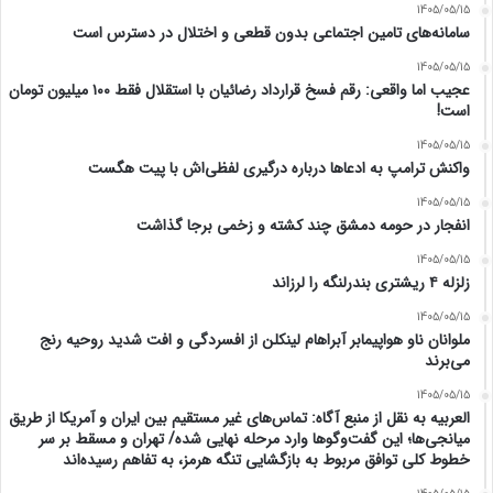
1405/05/15
سامانه‌های تامین اجتماعی بدون قطعی و اختلال در دسترس است
1405/05/15
عجیب اما واقعی: رقم فسخ قرارداد رضائیان با استقلال فقط ۱۰۰ میلیون تومان
است!
1405/05/15
واکنش ترامپ به ادعاها درباره درگیری لفظی‌اش با پیت هگست
1405/05/15
انفجار در حومه دمشق چند کشته و زخمی برجا گذاشت
1405/05/15
زلزله ۴ ریشتری بندرلنگه را لرزاند
1405/05/15
ملوانان ناو هواپیمابر آبراهام لینکلن از افسردگی و افت شدید روحیه رنج
می‌برند
1405/05/15
العربیه به نقل از منبع آگاه: تماس‌های غیر مستقیم بین ایران و آمریکا از طریق
میانجی‌ها؛ این گفت‌و‌گو‌ها وارد مرحله نهایی شده/ تهران و مسقط بر سر
خطوط کلی توافق مربوط به بازگشایی تنگه هرمز، به تفاهم رسیده‌اند