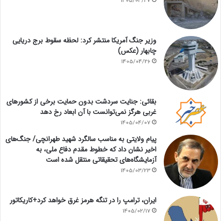
1405/04/27
وزیر جنگ آمریکا منتشر کرد: لحظه سقوط برج دریایی
چابهار (عکس)
1405/04/26
بقائی: جنایت سردشت بدون حمایت برخی از کشورهای
غربی هرگز نمی‌توانست با آن ابعاد رخ دهد
1405/04/07
پیام ولایتی به مناسب سالگرد شهید طهرانچی/ جنگ‌های
اخیر نشان داد که خطوط مقدم دفاع ملی، به
آزمایشگاه‌های تحقیقاتی منتقل شده است
1405/03/23
ایران، ترامپ را در تنگه هرمز غرق خواهد کرد+کاریکاتور
1405/02/17