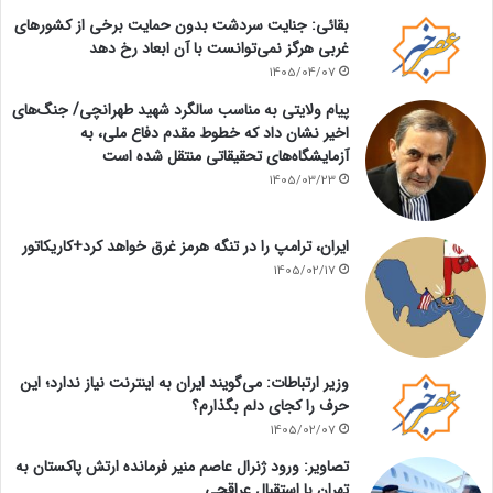
بقائی: جنایت سردشت بدون حمایت برخی از کشورهای
غربی هرگز نمی‌توانست با آن ابعاد رخ دهد
1405/04/07
پیام ولایتی به مناسب سالگرد شهید طهرانچی/ جنگ‌های
اخیر نشان داد که خطوط مقدم دفاع ملی، به
آزمایشگاه‌های تحقیقاتی منتقل شده است
1405/03/23
ایران، ترامپ را در تنگه هرمز غرق خواهد کرد+کاریکاتور
1405/02/17
وزیر ارتباطات: می‌گویند ایران به اینترنت نیاز ندارد؛ این
حرف را کجای دلم بگذارم؟
1405/02/07
تصاویر: ورود ژنرال عاصم منیر فرمانده ارتش پاکستان به
تهران با استقبال عراقچی