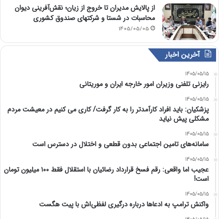
از پالایش مدیران تا خروج از زیان؛ نقش‌آفرینی دیوان
محاسبات در شستا و شرکتهای صندوق کشوری
1405/05/05
آخرین اخبار
1405/05/15
رایزنی تلفنی وزیران امور خارجه ایران و موریتانی
1405/05/15
پزشکیان: باید افراد کارآمدتر را به کار گرفت/ کاری می کنیم در معیشت مردم
مشکلی پیش نیاید
1405/05/15
سامانه‌های تامین اجتماعی بدون قطعی و اختلال در دسترس است
1405/05/15
عجیب اما واقعی: رقم فسخ قرارداد رضائیان با استقلال فقط ۱۰۰ میلیون تومان
است!
1405/05/15
واکنش ترامپ به ادعاها درباره درگیری لفظی‌اش با پیت هگست