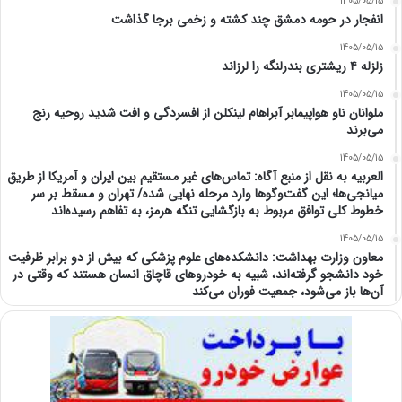
1405/05/15
انفجار در حومه دمشق چند کشته و زخمی برجا گذاشت
1405/05/15
زلزله ۴ ریشتری بندرلنگه را لرزاند
1405/05/15
ملوانان ناو هواپیمابر آبراهام لینکلن از افسردگی و افت شدید روحیه رنج
می‌برند
1405/05/15
العربیه به نقل از منبع آگاه: تماس‌های غیر مستقیم بین ایران و آمریکا از طریق
میانجی‌ها؛ این گفت‌و‌گو‌ها وارد مرحله نهایی شده/ تهران و مسقط بر سر
خطوط کلی توافق مربوط به بازگشایی تنگه هرمز، به تفاهم رسیده‌اند
1405/05/15
معاون وزارت بهداشت: دانشکده‌های علوم پزشکی که بیش از دو برابر ظرفیت
خود دانشجو گرفته‌اند، شبیه به خودرو‌های قاچاق انسان هستند که وقتی در
آن‌ها باز می‌شود، جمعیت فوران می‌کند