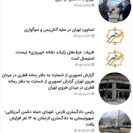
1405/01/26
تصاویر؛ تهران در سایه آتش‌بس و سوگواری
1405/01/24
ظریف: حرف‌های رکیک، نشانه «پیروزی» نیست،
استیصال است
1405/01/16
گزارش تصویری از خسارت به دفتر رسانه قطری در میدان
هروی تهران گزارش تصویری از خسارت به دفتر رسانه
قطری در میدان هروی تهران
1405/01/09
رئیس دادگستری فارس: شهدای حمله دشمن آمریکایی-
صهیونیستی به دادگستری لارستان به ۱۴ نفر افزایش
یافت
1404/12/27