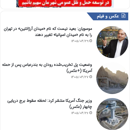
عکس و فیلم
موسویان: بعید نیست که نام «میدان آرژانتین» در تهران
را به نام «میدان اسپانیا» تغییر دهند
1405/04/29
وضعیت پل تخریب‌شده رودان به بندرعباس پس از حمله
آمریکا (+عکس)
1405/04/27
وزیر جنگ آمریکا منتشر کرد: لحظه سقوط برج دریایی
چابهار (عکس)
1405/04/26