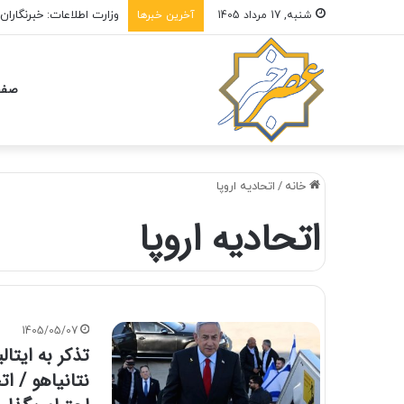
وزارت اطلاعات: خبرنگارا
شنبه, 17 مرداد 1405
آخرین خبرها
صفح
خانه
/
اتحادیه اروپا
اتحادیه اروپا
1405/05/07
تذکر به ایتا
نتانیاهو / ات