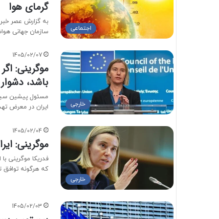
گرمای هوا
اجتماعی
سازمان جهانی هواشناسی (
1405/02/07
موگرینی: اگر
باشد، دشوار 
مسئول پیشین سیاست
خارجی
ایران در معرض تهد
1405/02/04
موگرینی: ایرا
که هرگونه توافق ت
خارجی
1405/02/03