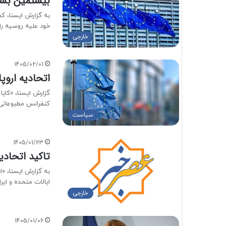
بیستمین بسته
به گزارش ایسنا، ک
خود علیه روسیه ر
خارجی
1405/02/01
اتحادیه اروپ
گزارش ایسنا، «کای
کنفرانس مطبوعاتی 
سیاست
1405/01/23
تاکید اتحادیه
به گزارش ایسنا، «
ایالات متحده و ای
خارجی
1405/01/06