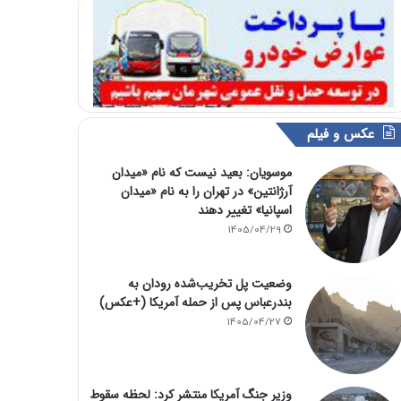
عکس و فیلم
موسویان: بعید نیست که نام «میدان
آرژانتین» در تهران را به نام «میدان
اسپانیا» تغییر دهند
1405/04/29
وضعیت پل تخریب‌شده رودان به
بندرعباس پس از حمله آمریکا (+عکس)
1405/04/27
وزیر جنگ آمریکا منتشر کرد: لحظه سقوط