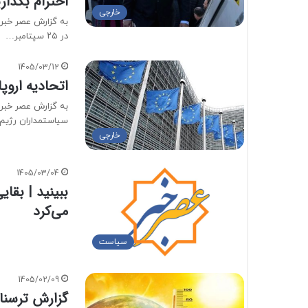
احترام بگذار
خارجی
به گزارش عصر خبر،
در ۲۵ سپتامبر…
1405/03/12
اتحادیه اروپا
به گزارش عصر خبر،
سیاستمداران رژیم
خارجی
1405/03/04
ببینید | بقای
می‌کرد
سیاست
1405/02/09
گزارش ترسناک