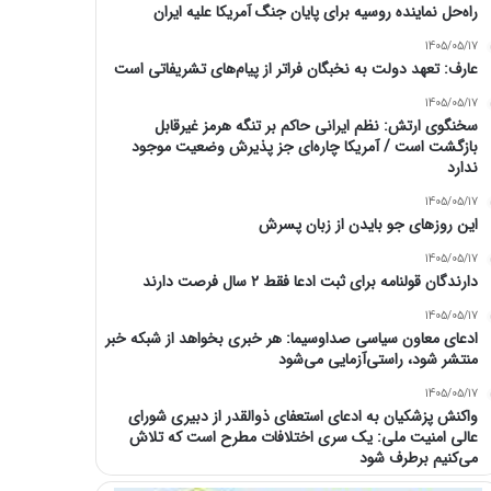
راه‌حل نماینده روسیه برای پایان جنگ آمریکا علیه ایران
1405/05/17
عارف: تعهد دولت به نخبگان فراتر از پیام‎‌های تشریفاتی است
1405/05/17
سخنگوی ارتش: نظم ایرانی حاکم بر تنگه هرمز غیرقابل
بازگشت است / آمریکا چاره‌ای جز پذیرش وضعیت موجود
ندارد
1405/05/17
این روزهای جو بایدن از زبان پسرش
1405/05/17
دارندگان قولنامه برای ثبت ادعا فقط ۲ سال فرصت دارند
1405/05/17
ادعای معاون سیاسی صداوسیما: هر خبری بخواهد از شبکه خبر
منتشر شود، راستی‌آزمایی می‌شود
1405/05/17
واکنش پزشکیان به ادعای استعفای ذوالقدر از دبیری شورای
عالی امنیت ملی: یک سری اختلافات مطرح است که تلاش
می‌کنیم برطرف شود