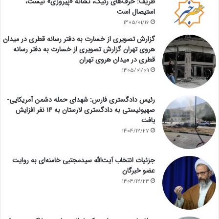
ظریف: حرف‌های رکیک، نشانه «پیروزی» نیست،
استیصال است
1405/01/16
گزارش تصویری از خسارت به دفتر رسانه قطری در میدان
هروی تهران گزارش تصویری از خسارت به دفتر رسانه
قطری در میدان هروی تهران
1405/01/09
رئیس دادگستری فارس: شهدای حمله دشمن آمریکایی-
صهیونیستی به دادگستری لارستان به ۱۴ نفر افزایش
یافت
1404/12/27
جزئیات انتخاب آیت‌الله سیدمجتبی خامنه‌ای به روایت
عضو خبرگان
1404/12/23