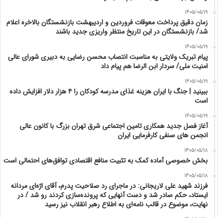
1405/05/19
زمان دقیق پرداخت معوقات فروردین و اردیبهشت بازنشستگان بالاخره اعلام
شد/ بازنشستگان در این تاریخ منتظر واریزی جدید باشند
1405/05/19
پیام تبریک ولایتی به مناسبت انتصاب محسن رضایی به دبیری شورای عالی
امنیت ملی/ سردار ابن الرضا هم پیام داد
1405/05/19
ببینید | جنگ با ایران هزینه غذای مدرسه کودکان را ۴ هزار دلار افزایش داده
است
1405/05/19
آغاز فصل جدید همکاری تامین اجتماعی شرق تهران بزرگ با کانون عالی
انجمن های صنفی کارفرمایی ایران
1405/05/18
بخش خصوصی آماده کمک به تثبیت منافع اقتصادی توافق‌های احتمالی است
1405/05/18
فرزند شهید علی لاریجانی: در ماجرای رد صلاحیت پدرم، آقای اژه‌ای مردانه
ایستاد، حکم صادر شد و دست آنهایی که پرونده‌سازی کردند رو شد / در
نهایت، موضوع در قالب نامه‌ای به اطلاع رهبر انقلاب نیز رسید