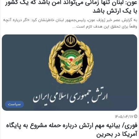
عون: لبنان تنها زمانی می‌تواند امن باشد که یک کشور
با یک ارتش باشد
به گزارش عصر خبر ژوزف عون، رئیس‌جمهور لبنان خاطرنشان کرد: «اگر درباره آنچه
واقعاً برای تحقق این هدف لازم است…
سیاست
1405/04/17
فوری/ بیانیه مهم ارتش درباره حمله مشروع به پایگاه
آمریکا در بحرین