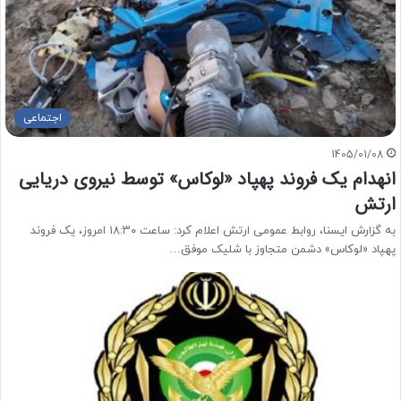
اجتماعی
1405/01/08
انهدام یک فروند پهپاد «لوکاس» توسط نیروی دریایی
ارتش
به گزارش ایسنا، روابط عمومی ارتش اعلام کرد: ساعت ۱۸:۳۰ امروز، یک فروند
پهپاد «لوکاس» دشمن متجاوز با شلیک موفق…