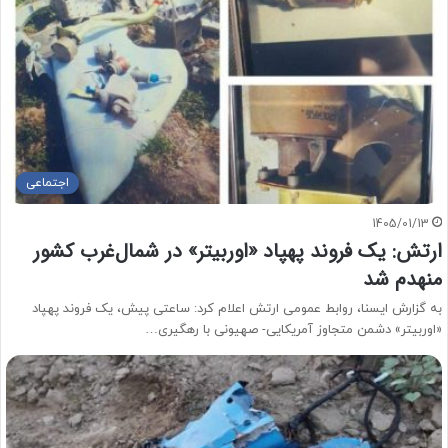
اجتماعی
1405/01/13
ارتش: یک فروند پهپاد «اوربیتر» در شمال‌غرب کشور
منهدم شد
به گزارش ایسنا، روابط عمومی ارتش اعلام کرد: ساعتی پیش، یک فروند پهپاد
«اوربیتر» دشمن متجاوز آمریکایی- صهیونی با رهگیری…