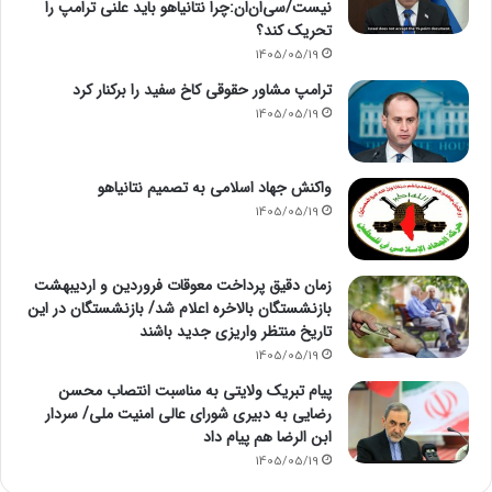
نیست/سی‌ان‌ان:چرا نتانیاهو باید علنی ترامپ را
تحریک کند؟
1405/05/19
ترامپ مشاور حقوقی کاخ سفید را برکنار کرد
1405/05/19
واکنش جهاد اسلامی به تصمیم نتانیاهو
1405/05/19
زمان دقیق پرداخت معوقات فروردین و اردیبهشت
بازنشستگان بالاخره اعلام شد/ بازنشستگان در این
تاریخ منتظر واریزی جدید باشند
1405/05/19
پیام تبریک ولایتی به مناسبت انتصاب محسن
رضایی به دبیری شورای عالی امنیت ملی/ سردار
ابن الرضا هم پیام داد
1405/05/19