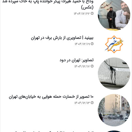
وداع با حمید هیراد؛ پیکر خواننده پاپ به خاک سپرده شد
(عکس)
1404/12/22
ببینید | تصاویری از بارش برف در تهران
1404/12/19
تصاویر: تهران در دود
1404/12/17
۱۰ تصویر از خسارت حمله هوایی به خیابان‌های تهران
1404/12/13