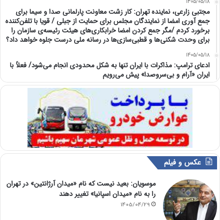
1405/05/18
مجتبی زارعی، نماینده تهران: کار زشت معاونت پارلمانی صدا و سیما برای
جمع آوری امضا از نمایندگان مجلس برای حمایت از جبلی / قویا با تلفن‌کننده
برخورد کردم /مگر جمع کردن امضا خرابکاری‌های هیئت رئیسه‌ی سازمان را
برای وحدت شکنی‌ها و قطبی‌سازی‌ها در رسانه ملی درست جلوه خواهد داد؟
1405/05/18
ادعای ترامپ: مذاکرات با ایران تنها به شکل محدودی انجام می‌شود/ فعلاً با
ایران «آرام و بی‌سروصدا» پیش می‌رویم
عکس و فیلم
موسویان: بعید نیست که نام «میدان آرژانتین» در تهران
را به نام «میدان اسپانیا» تغییر دهند
1405/04/29