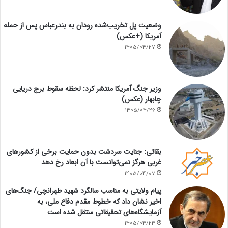
وضعیت پل تخریب‌شده رودان به بندرعباس پس از حمله
آمریکا (+عکس)
1405/04/27
وزیر جنگ آمریکا منتشر کرد: لحظه سقوط برج دریایی
چابهار (عکس)
1405/04/26
بقائی: جنایت سردشت بدون حمایت برخی از کشورهای
غربی هرگز نمی‌توانست با آن ابعاد رخ دهد
1405/04/07
پیام ولایتی به مناسب سالگرد شهید طهرانچی/ جنگ‌های
اخیر نشان داد که خطوط مقدم دفاع ملی، به
آزمایشگاه‌های تحقیقاتی منتقل شده است
1405/03/23