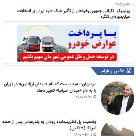
1405/05/16
پولیتیکو: نگرانی جمهوری‌خواهان از تأثیر جنگ علیه ایران بر انتخابات
میان‌دوره‌ای کنگره
عکس و فیلم
موسویان: بعید نیست که نام «میدان آرژانتین» در تهران
را به نام «میدان اسپانیا» تغییر دهند
1405/04/29
وضعیت پل تخریب‌شده رودان به بندرعباس پس از حمله
آمریکا (+عکس)
1405/04/27