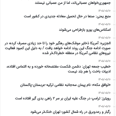
جمهوری‌خواهان عصبانی‌اند، اما از من عصبانی نیستند
1405/05/16
منبع یمنی: صنعا در حال تحمیل معادله جدیدی در کشور است
1405/05/16
اسکناس‌های یورو بازطراحی می‌شوند
1405/05/16
الجزیره: آمریکا ذخایر موشک‌های رهگیر خود را تا حد زیادی مصرف کرده؛ در
صورت ادامه جنگ این روند ادامه خواهد یافت / به دلیل این کمبود فعالیت
نیرو‌های نظامی آمریکا در منطقه خطرناک‌تر شده
1405/05/16
خطیب جمعه تهران: دشمن شکست مفتضحانه خورده و به التماس افتاده،
ادبیات باخت را هم بلد نیست
1405/05/16
«توافق مکه»؛ نام پیمان سه‌جانبه نظامی ترکیه-عربستان-پاکستان
1405/05/16
رویترز: ترامپ در جنگ علیه ایران بر سر ۲ راهی بدی گیر افتاده است
1405/05/16
رگبار و رعدوبرق در راه شمال کشور؛ تهران خنک‌تر می‌شود