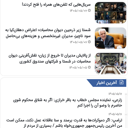
سریال‌هایی که تلفن‌های همراه را فتح کردند!
1405/05/06
شستا زیر ذره‌بین دیوان محاسبات؛ اعتراض دهقان‌کیا به
سود ناچیز، مدیران غیرمتخصص و هزینه‌های بی‌حاصل
1405/05/06
از پالایش مدیران تا خروج از زیان؛ نقش‌آفرینی دیوان
محاسبات در شستا و شرکتهای صندوق کشوری
1405/05/05
آخرین اخبار
1405/05/16
زارعی، نماینده مجلس خطاب به باقر خرازی: اگر به شلاق محکوم شوی
حاضرم با وضو آن را اجرا کنم
1405/05/16
ترامپ: اگر دموکرات‌ها به قدرت برسند و سنا عاقلانه عمل نکند، ممکن است
من آخرین رئیس‌جمهور جمهوری‌خواه باشم / بسیاری از مردم از