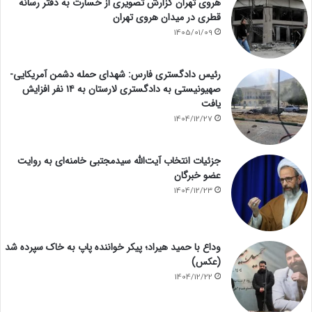
هروی تهران گزارش تصویری از خسارت به دفتر رسانه
قطری در میدان هروی تهران
1405/01/09
رئیس دادگستری فارس: شهدای حمله دشمن آمریکایی-
صهیونیستی به دادگستری لارستان به ۱۴ نفر افزایش
یافت
1404/12/27
جزئیات انتخاب آیت‌الله سیدمجتبی خامنه‌ای به روایت
عضو خبرگان
1404/12/23
وداع با حمید هیراد؛ پیکر خواننده پاپ به خاک سپرده شد
(عکس)
1404/12/22