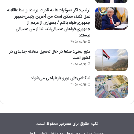
ترامپ: اگر دموکرات‌ها به قدرت برسند و سنا عاقلانه
عمل نکند، ممکن است من آخرین رئیس‌جمهور
جمهوری‌خواه باشم / بسیاری از مردم از
جمهوری‌خواهان عصبانی‌اند، اما از من عصبانی
نیستند
1405/05/16
منبع یمنی: صنعا در حال تحمیل معادله جدیدی در
کشور است
1405/05/16
اسکناس‌های یورو بازطراحی می‌شوند
1405/05/16
کلیه حقوق برای عصرخبر محفوظ است.
صفحه اصلی
درباره ما
پیوندها
تماس با ما