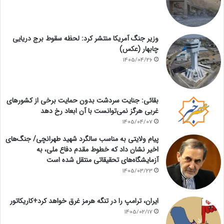
وزیر جنگ آمریکا منتشر کرد: لحظه سقوط برج دریایی
چابهار (عکس)
1405/04/26
بقائی: جنایت سردشت بدون حمایت برخی از کشورهای
غربی هرگز نمی‌توانست با آن ابعاد رخ دهد
1405/04/07
پیام ولایتی به مناسب سالگرد شهید طهرانچی/ جنگ‌های
اخیر نشان داد که خطوط مقدم دفاع ملی، به
آزمایشگاه‌های تحقیقاتی منتقل شده است
1405/03/23
ایران، ترامپ را در تنگه هرمز غرق خواهد کرد+کاریکاتور
1405/02/17