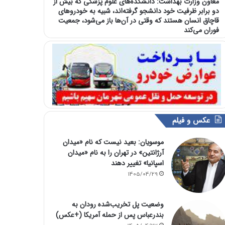
معاون وزارت بهداشت: دانشکده‌های علوم پزشکی که بیش از
دو برابر ظرفیت خود دانشجو گرفته‌اند، شبیه به خودرو‌های
قاچاق انسان هستند که وقتی در آن‌ها باز می‌شود، جمعیت
فوران می‌کند
عکس و فیلم
موسویان: بعید نیست که نام «میدان
آرژانتین» در تهران را به نام «میدان
اسپانیا» تغییر دهند
1405/04/29
وضعیت پل تخریب‌شده رودان به
بندرعباس پس از حمله آمریکا (+عکس)