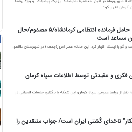
رحمان جلالی، شامگاه ۱۱ شهریورماه در آئین اختتامیه نمایشگاه “روایت پیشرفت” و ویژه برنامه
 کرمان اظهار کرد:…
سقوط بالگرد حامل فرمانده انتظامی کرمانشاه/۵ مصدوم/حال
ان مساعد است
و گو با ایسنا، اظهار کرد: این حادثه عصر امروز(جمعه) در شهرستان دالاهو،
ی فکری و عقیدتی توسط اطلاعات سپاه کرمان
ه نقل از روابط عمومی سپاه کرمان، این شبکه با برگزاری جلسات انحرافی در
ار” ناخدای کُشتی ایران است/ جواب منتقدین را