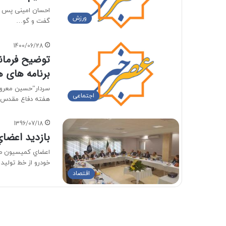
احسان امینی پس از
ورزش
گفت و گو…
1400/06/28
توضیح فرمان
برنامه های 
اجتماعی
هفته دفاع مقدس اظ
1396/07/18
بازديد اعضا
اعضاي كميسيون صن
خودرو از خط تولي
اقتصاد