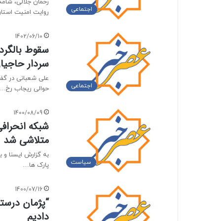
اجتماعی
روایت امنیت استان
1402/06/10
سردار حاجی
علی شعبانی در گفت 
اجتماعی
حوالی ریجاب رخ…
1400/08/09
شبکه انحراف
متلاشی شد
به گزارش ایسنا و ب
سیاست
پارک ها…
1400/07/16
“پژمان درستک
دادیم