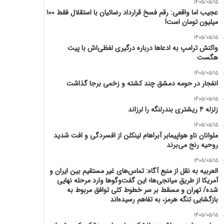
1405/05/15
عجیب اما واقعی: رقم فسخ قرارداد رضائیان با استقلال فقط ۱۰۰
میلیون تومان است!
1405/05/15
واکنش ترامپ به ادعاها درباره درگیری لفظی‌اش با پیت
هگست
1405/05/15
انفجار در حومه دمشق چند کشته و زخمی برجا گذاشت
1405/05/15
زلزله ۴ ریشتری بندرلنگه را لرزاند
1405/05/15
ملوانان ناو هواپیمابر آبراهام لینکلن از افسردگی و افت شدید
روحیه رنج می‌برند
1405/05/15
العربیه به نقل از منبع آگاه: تماس‌های غیر مستقیم بین ایران و
آمریکا از طریق میانجی‌ها؛ این گفت‌و‌گو‌ها وارد مرحله نهایی
شده/ تهران و مسقط بر سر خطوط کلی توافق مربوط به
بازگشایی تنگه هرمز، به تفاهم رسیده‌اند
1405/05/15