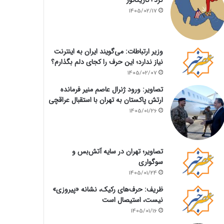
1405/02/17
وزیر ارتباطات: می‌گویند ایران به اینترنت
نیاز ندارد؛ این حرف را کجای دلم بگذارم؟
1405/02/07
تصاویر: ورود ژنرال عاصم منیر فرمانده
ارتش پاکستان به تهران با استقبال عراقچی
1405/01/26
تصاویر؛ تهران در سایه آتش‌بس و
سوگواری
1405/01/24
ظریف: حرف‌های رکیک، نشانه «پیروزی»
نیست، استیصال است
1405/01/16