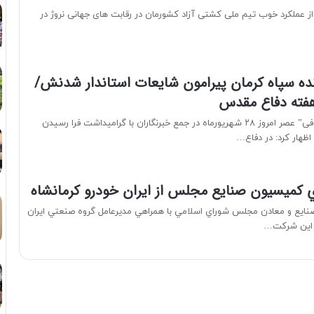
 عملکرد خوب تیم ملی کشتی آزاد کشورمان در رقابت های جهانی نروژ در
ده سپاه کرمان پیرامون شایعات استاندار شدنش/
هفته دفاع مقدس
سردار”حسین معروفی” عصر امروز ۲۸ شهریورماه در جمع خبرنگاران با گرامیداشت فرا رسیدن
هار کرد: در دفاع…
ي كميسيون صنايع مجلس از ايران خودرو كرمانشاه
ايع و معادن مجلس شوراي اسلامي با همراهي مديرعامل گروه صنعتي ايران
د اين شركت…