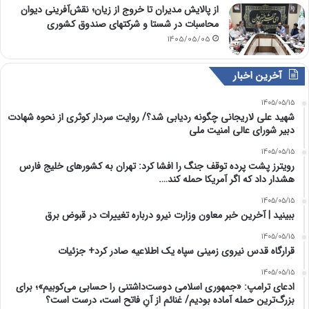
از پالایش مدیران تا خروج از زیان؛ نقش‌آفرینی دیوان
محاسبات در شستا و شرکتهای صندوق کشوری
1405/05/05
آخرین اخبار
1405/05/15
شهید علی لاریجانی چگونه ردیابی شد؟/ روایت سردار کوثری از نحوه شهادت
دبیر شورای عالی امنیت ملی
1405/05/15
رویترز پشت پرده توقف جنگ را افشا کرد: تهران به کشورهای خلیج فارس
هشدار داد که اگر آمریکا حمله کند….
1405/05/15
ببینید | آخرین خبر معاون وزارت نیرو درباره تغییرات در قبوض برق
1405/05/15
قرارگاه قدس نیروی زمینی سپاه یک اطلاعیه صادر کرد+ جزئیات
1405/05/15
ادعای ترامپ: «جمهوری اسلامی دوست‌داشتنی را حسابی می‌کوبیم»؛ برای
بزرگ‌ترین حمله آماده بودیم/ غنائم از آنِ فاتح است، درست است؟