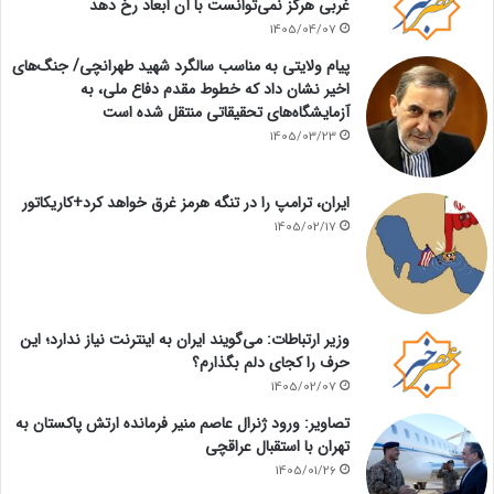
غربی هرگز نمی‌توانست با آن ابعاد رخ دهد
1405/04/07
پیام ولایتی به مناسب سالگرد شهید طهرانچی/ جنگ‌های
اخیر نشان داد که خطوط مقدم دفاع ملی، به
آزمایشگاه‌های تحقیقاتی منتقل شده است
1405/03/23
ایران، ترامپ را در تنگه هرمز غرق خواهد کرد+کاریکاتور
1405/02/17
وزیر ارتباطات: می‌گویند ایران به اینترنت نیاز ندارد؛ این
حرف را کجای دلم بگذارم؟
1405/02/07
تصاویر: ورود ژنرال عاصم منیر فرمانده ارتش پاکستان به
تهران با استقبال عراقچی
1405/01/26