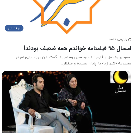
اجتماعی
1394/07/07
امسال ۹۵ فیلمنامه خواندم همه ضعیف بودند!
عصرخبر به نقل از فارس: «امیرحسین رستمی» گفت: این روزها بازی ام در
مجموعه «شهرزاد» به پایان رسیده و منتظر…