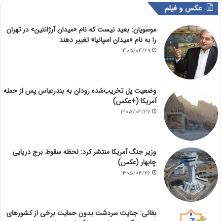
عکس و فیلم
موسویان: بعید نیست که نام «میدان آرژانتین» در تهران
را به نام «میدان اسپانیا» تغییر دهند
1405/04/29
وضعیت پل تخریب‌شده رودان به بندرعباس پس از حمله
آمریکا (+عکس)
1405/04/27
وزیر جنگ آمریکا منتشر کرد: لحظه سقوط برج دریایی
چابهار (عکس)
1405/04/26
بقائی: جنایت سردشت بدون حمایت برخی از کشورهای