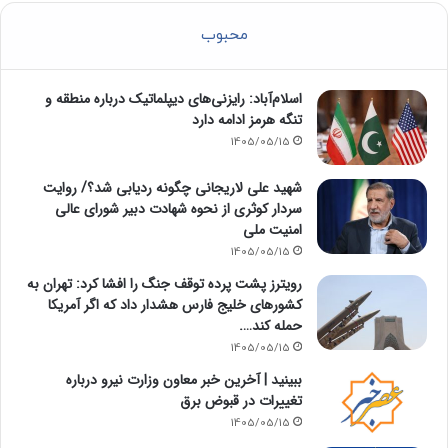
محبوب
اسلام‌آباد: رایزنی‌های دیپلماتیک درباره منطقه و
تنگه هرمز ادامه دارد
1405/05/15
شهید علی لاریجانی چگونه ردیابی شد؟/ روایت
سردار کوثری از نحوه شهادت دبیر شورای عالی
امنیت ملی
1405/05/15
رویترز پشت پرده توقف جنگ را افشا کرد: تهران به
کشورهای خلیج فارس هشدار داد که اگر آمریکا
حمله کند….
1405/05/15
ببینید | آخرین خبر معاون وزارت نیرو درباره
تغییرات در قبوض برق
1405/05/15