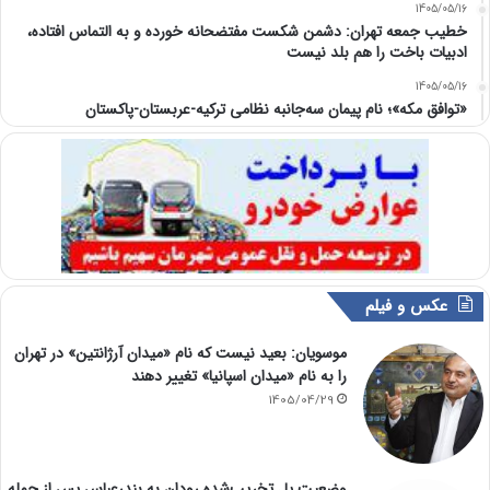
1405/05/16
خطیب جمعه تهران: دشمن شکست مفتضحانه خورده و به التماس افتاده،
ادبیات باخت را هم بلد نیست
1405/05/16
«توافق مکه»؛ نام پیمان سه‌جانبه نظامی ترکیه-عربستان-پاکستان
عکس و فیلم
موسویان: بعید نیست که نام «میدان آرژانتین» در تهران
را به نام «میدان اسپانیا» تغییر دهند
1405/04/29
وضعیت پل تخریب‌شده رودان به بندرعباس پس از حمله