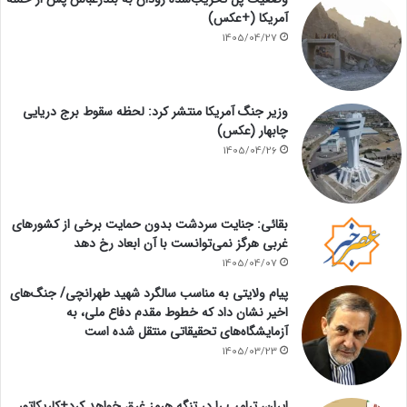
آمریکا (+عکس)
1405/04/27
وزیر جنگ آمریکا منتشر کرد: لحظه سقوط برج دریایی
چابهار (عکس)
1405/04/26
بقائی: جنایت سردشت بدون حمایت برخی از کشورهای
غربی هرگز نمی‌توانست با آن ابعاد رخ دهد
1405/04/07
پیام ولایتی به مناسب سالگرد شهید طهرانچی/ جنگ‌های
اخیر نشان داد که خطوط مقدم دفاع ملی، به
آزمایشگاه‌های تحقیقاتی منتقل شده است
1405/03/23
ایران، ترامپ را در تنگه هرمز غرق خواهد کرد+کاریکاتور