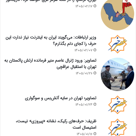
1405/02/17
وزیر ارتباطات: می‌گویند ایران به اینترنت نیاز ندارد؛ این
حرف را کجای دلم بگذارم؟
1405/02/07
تصاویر: ورود ژنرال عاصم منیر فرمانده ارتش پاکستان به
تهران با استقبال عراقچی
1405/01/26
تصاویر؛ تهران در سایه آتش‌بس و سوگواری
1405/01/24
ظریف: حرف‌های رکیک، نشانه «پیروزی» نیست،
استیصال است
1405/01/16