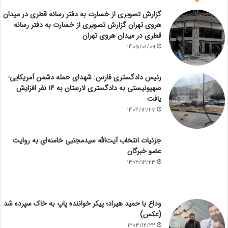
گزارش تصویری از خسارت به دفتر رسانه قطری در میدان
هروی تهران گزارش تصویری از خسارت به دفتر رسانه
قطری در میدان هروی تهران
1405/01/09
رئیس دادگستری فارس: شهدای حمله دشمن آمریکایی-
صهیونیستی به دادگستری لارستان به ۱۴ نفر افزایش
یافت
1404/12/27
جزئیات انتخاب آیت‌الله سیدمجتبی خامنه‌ای به روایت
عضو خبرگان
1404/12/23
وداع با حمید هیراد؛ پیکر خواننده پاپ به خاک سپرده شد
(عکس)
1404/12/22