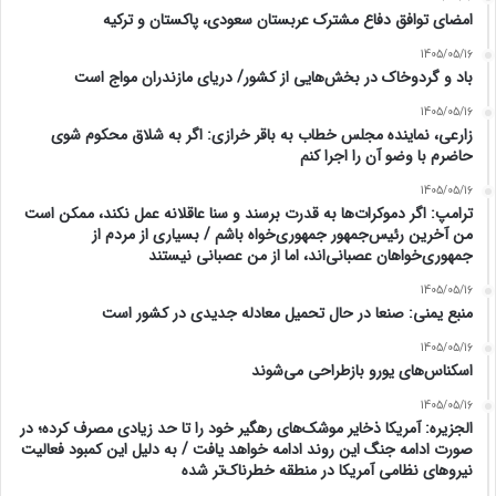
امضای توافق دفاع مشترک عربستان سعودی، پاکستان و ترکیه
1405/05/16
باد و گردوخاک در بخش‌هایی از کشور/ دریای مازندران مواج است
1405/05/16
زارعی، نماینده مجلس خطاب به باقر خرازی: اگر به شلاق محکوم شوی
حاضرم با وضو آن را اجرا کنم
1405/05/16
ترامپ: اگر دموکرات‌ها به قدرت برسند و سنا عاقلانه عمل نکند، ممکن است
من آخرین رئیس‌جمهور جمهوری‌خواه باشم / بسیاری از مردم از
جمهوری‌خواهان عصبانی‌اند، اما از من عصبانی نیستند
1405/05/16
منبع یمنی: صنعا در حال تحمیل معادله جدیدی در کشور است
1405/05/16
اسکناس‌های یورو بازطراحی می‌شوند
1405/05/16
الجزیره: آمریکا ذخایر موشک‌های رهگیر خود را تا حد زیادی مصرف کرده؛ در
صورت ادامه جنگ این روند ادامه خواهد یافت / به دلیل این کمبود فعالیت
نیرو‌های نظامی آمریکا در منطقه خطرناک‌تر شده