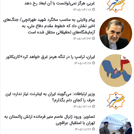
غربی هرگز نمی‌توانست با آن ابعاد رخ دهد
1405/04/07
پیام ولایتی به مناسب سالگرد شهید طهرانچی/ جنگ‌های
اخیر نشان داد که خطوط مقدم دفاع ملی، به
آزمایشگاه‌های تحقیقاتی منتقل شده است
1405/03/23
ایران، ترامپ را در تنگه هرمز غرق خواهد کرد+کاریکاتور
1405/02/17
وزیر ارتباطات: می‌گویند ایران به اینترنت نیاز ندارد؛ این
حرف را کجای دلم بگذارم؟
1405/02/07
تصاویر: ورود ژنرال عاصم منیر فرمانده ارتش پاکستان به
تهران با استقبال عراقچی
1405/01/26