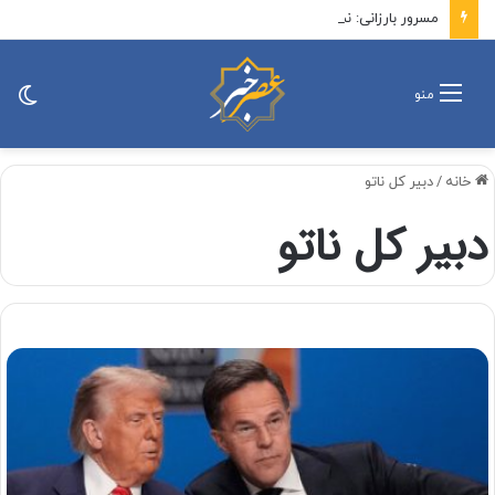
مسرور بارزانی: نمی خواهیم طرفی در درگیری‌های منطقه باشیم/روابطی با اسرائیل نداریم
تغی
منو
پو
خانه
/
دبیر کل ناتو
دبیر کل ناتو