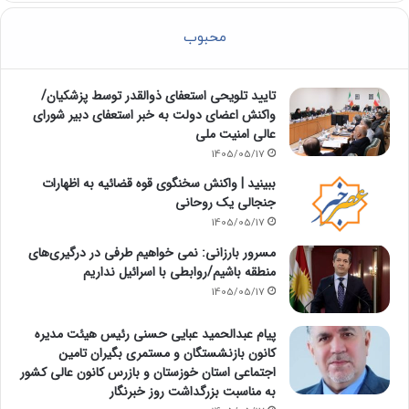
محبوب
تایید تلویحی استعفای ذوالقدر توسط پزشکیان/
واکنش اعضای دولت به خبر استعفای دبیر شورای
عالی امنیت ملی
1405/05/17
ببینید | واکنش سخنگوی قوه قضائیه به اظهارات
جنجالی یک روحانی
1405/05/17
مسرور بارزانی: نمی خواهیم طرفی در درگیری‌های
منطقه باشیم/روابطی با اسرائیل نداریم
1405/05/17
پیام عبدالحمید عبایی حسنی رئیس هیئت مدیره
کانون بازنشستگان و مستمری بگیران تامین
اجتماعی استان خوزستان و بازرس کانون عالی کشور
به مناسبت بزرگداشت روز خبرنگار