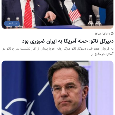
سیاست
1405/04/17
دبیرکل ناتو: حمله آمریکا به ایران ضروری بود
به گزارش عصر خبر، دبیرکل ناتو مارک روته امروز پیش از آغاز نشست سران ناتو در
آنکارا، در دفاع از…