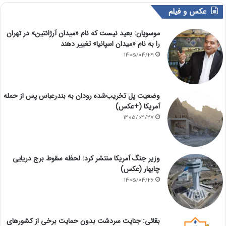
عکس و فیلم
موسویان: بعید نیست که نام «میدان آرژانتین» در تهران
را به نام «میدان اسپانیا» تغییر دهند
1405/04/29
وضعیت پل تخریب‌شده رودان به بندرعباس پس از حمله
آمریکا (+عکس)
1405/04/27
وزیر جنگ آمریکا منتشر کرد: لحظه سقوط برج دریایی
چابهار (عکس)
1405/04/26
بقائی: جنایت سردشت بدون حمایت برخی از کشورهای