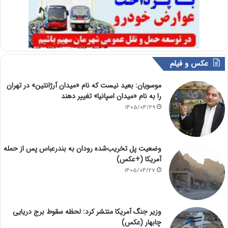
عکس و فیلم
موسویان: بعید نیست که نام «میدان آرژانتین» در تهران
را به نام «میدان اسپانیا» تغییر دهند
1405/04/29
وضعیت پل تخریب‌شده رودان به بندرعباس پس از حمله
آمریکا (+عکس)
1405/04/27
وزیر جنگ آمریکا منتشر کرد: لحظه سقوط برج دریایی
چابهار (عکس)