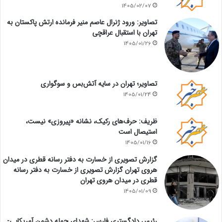
1405/02/07
تصاویر: ورود ژنرال عاصم منیر فرمانده ارتش پاکستان به
تهران با استقبال عراقچی
1405/01/26
تصاویر؛ تهران در سایه آتش‌بس و سوگواری
1405/01/24
ظریف: حرف‌های رکیک، نشانه «پیروزی» نیست،
استیصال است
1405/01/16
گزارش تصویری از خسارت به دفتر رسانه قطری در میدان
هروی تهران گزارش تصویری از خسارت به دفتر رسانه
قطری در میدان هروی تهران
1405/01/09
رئیس دادگستری فارس: شهدای حمله دشمن آمریکایی-