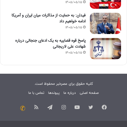
1405/05/15
فیدان: به حمایت از مذاکرات میان ایران و آمریکا
ادامه خواهیم داد
1405/05/15
پاسخ قوه قضاییه به یک ادعای جنجالی درباره
شهادت علی لاریجانی
1405/05/15
کلیه حقوق برای عصرخبر محفوظ است.
صفحه اصلی
درباره ما
پیوندها
تماس با ما
فیسبوک
توییتر
یوتیوب
اینستاگرام
تلگرام
خوراک
تماس
با