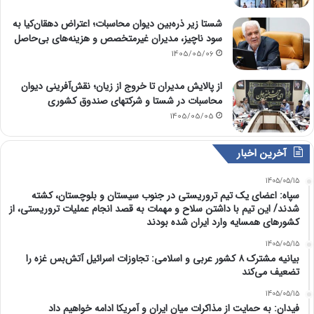
شستا زیر ذره‌بین دیوان محاسبات؛ اعتراض دهقان‌کیا به
سود ناچیز، مدیران غیرمتخصص و هزینه‌های بی‌حاصل
1405/05/06
از پالایش مدیران تا خروج از زیان؛ نقش‌آفرینی دیوان
محاسبات در شستا و شرکتهای صندوق کشوری
1405/05/05
آخرین اخبار
1405/05/15
سپاه: اعضای یک تیم تروریستی در جنوب سیستان و بلوچستان، کشته
شدند/ این تیم با داشتن سلاح و مهمات به قصد انجام عملیات تروریستی، از
کشورهای همسایه وارد ایران شده بودند
1405/05/15
بیانیه مشترک ۸ کشور عربی و اسلامی: تجاوزات اسرائیل آتش‌بس غزه را
تضعیف می‌کند
1405/05/15
فیدان: به حمایت از مذاکرات میان ایران و آمریکا ادامه خواهیم داد