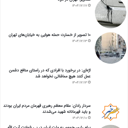
1404/12/17
۱۰ تصویر از خسارت حمله هوایی به خیابان‌های تهران
1404/12/13
اژه‌ای: در برخورد با افرادی که در راستای منافع دشمن
عمل کنند هیچ مماشاتی نخواهد شد
1404/12/13
سردار رادان: مقام معظم رهبری قهرمان مردم ایران بودند
و باید قهرمانانه شهید می‌شدند
1404/12/10
پیام رئیس‌جمهور به ملت ایران در پی شهادت آیت الله