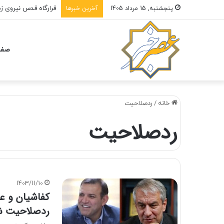
قرارگاه قدس نیروی ز
پنجشنبه, 15 مرداد 1405
آخرین خبرها
صفح
خانه
/
ردصلاحیت
ردصلاحیت
1403/11/10
کفاشیان و عز
ردصلاحیت ش