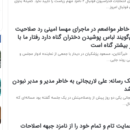
فارس: کمیته بدوی انتخابات فدراسیون فوتبال ۲ نامزد مهم ریاست را تایید نکرد. کمیته بدوی
 فوتبال امروز…
 خاطر مواضعم در ماجرای مهسا امینی رد صلاحیت
گویند لباس پوشیدن دختران گناه دارد رفتار ما با
ر بیشتر گناه است
خبرآنلاین، مسعود پزشکیان در دیدار با جمعی از نماینده ادوار مجلس و
تی روند جایی…
 رسانه: علی لاریجانی به خاطر مدیر و مدبر نبودن
د
جانی یکی دو روز پیش از ردصلاحیتش در یک جلسه گفته بود مساله‌ای که
حال…
ایت تام و تمام خود را از نامزد جبهه اصلاحات