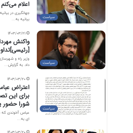
اعلام می‌کنم
جهانگيرى در بیانیه
سیاست
بیانیه به…
1403/03/21
واکنش مهردا
[رئیسی]تداوم
وزیر راه و شهرسا
سیاست
داد. به گزارش…
1403/03/20
اعتراض عباس
برای این تصم
شورا حضور یا
سیاست
عباس آخوندی که به
ای به…
1403/03/20