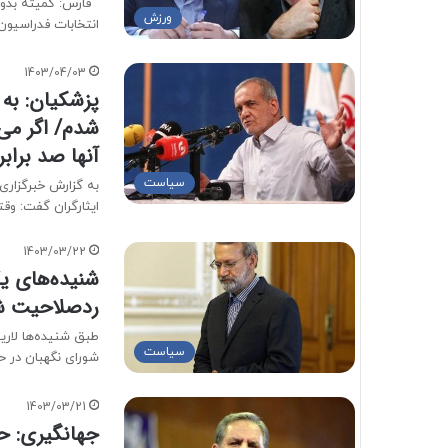
ورزش
انتخابات فدراسیون
1403/04/03
پزشکیان: به
شدم/ اگر می‌
آنها صد براب
سیاست
به گزارش خبرگزاری 
ایثارگران گفت: وق
1403/03/22
شنیده‌های یک
ردصلاحیت ش
طبق شنیده‌ها لاری
سیاست
شورای نگهبان در 
1403/03/21
جهانگيرى: حم