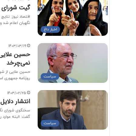
گیت شورای نگ
اقتصاد نیوز: نتای
نگهبان اعلام شد و
اخبار داغ
1403/03/19
حسین علایی:
نمی‌چرخد
حسین علایی از شور
سیاست
روزنامه جمهوری ا
1403/02/25
انتشار دلایل
سخنگوی شورای نگهبا
گفت: البته موارد 
سیاست