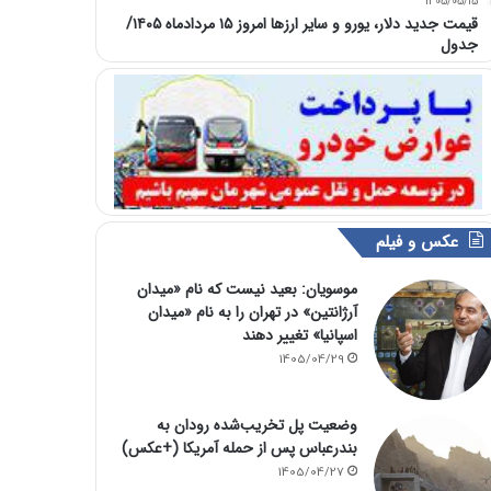
1405/05/15
قیمت جدید دلار، یورو و سایر ارزها امروز ۱۵ مردادماه ۱۴۰۵/
جدول
عکس و فیلم
موسویان: بعید نیست که نام «میدان
آرژانتین» در تهران را به نام «میدان
اسپانیا» تغییر دهند
1405/04/29
وضعیت پل تخریب‌شده رودان به
بندرعباس پس از حمله آمریکا (+عکس)
1405/04/27