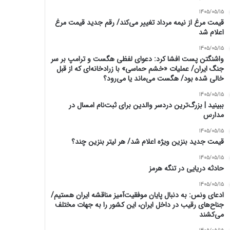
1405/05/15
قیمت مرغ از نیمه مرداد تغییر می‌کند/ رقم جدید قیمت مرغ
اعلام شد
1405/05/15
واشنگتن پست افشا کرد: دعوای لفظی هگست و ترامپ بر سر
جنگ ایران/ عملیات «خشم حماسی» با زرادخانه‌ای که از قبل
خالی شده بود/ هگست می‌ماند یا می‌رود؟
1405/05/15
ببینید | بزرگ‌ترین دردسر والدین برای ثبت‌نام امسال در
مدارس
1405/05/15
قیمت جدید بنزین ویژه اعلام شد/ هر لیتر بنزین چند؟
1405/05/15
حادثه دریایی در تنگه هرمز
1405/05/15
ادعای ونس: به دنبال پایان موفقیت‌آمیز مناقشه ایران هستیم/
جناح‌های رقیب در داخل ایران، این کشور را به جهات مختلف
می‌کشند