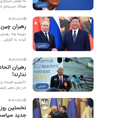
به گزارش خبرگزاری
خارجی
هوانگ مدیرعامل انو
1404/06/11
رهبران چین و روسیه بی
دویچه وله: رؤسای 
کردند. به گزارش…
خارجی
1403/11/16
رهبران اتحاد
ندارند!
«آنتونیو کاستا» ر
خارجی
«در حال حاضر کاره
1403/09/11
نخستین روز 
جدید سیاست خ