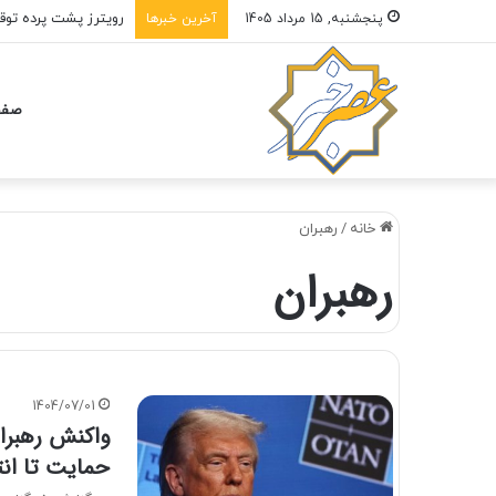
ببینید | آخرین خبر م
پنجشنبه, 15 مرداد 1405
آخرین خبرها
صفح
خانه
/
رهبران
رهبران
1404/07/01
واکنش رهبران
حمایت تا انت