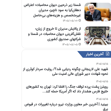
شستا زیر ذره‌بین دیوان محاسبات؛ اعتراض
دهقان‌کیا به سود ناچیز، مدیران
غیرمتخصص و هزینه‌های بی‌حاصل
1405/05/06
از پالایش مدیران تا خروج از زیان؛
نقش‌آفرینی دیوان محاسبات در شستا و
شرکتهای صندوق کشوری
1405/05/05
آخرین اخبار
1405/05/15
شهید علی لاریجانی چگونه ردیابی شد؟/ روایت سردار کوثری از
نحوه شهادت دبیر شورای عالی امنیت ملی
1405/05/15
رویترز پشت پرده توقف جنگ را افشا کرد: تهران به کشورهای
خلیج فارس هشدار داد که اگر آمریکا حمله کند….
1405/05/15
ببینید | آخرین خبر معاون وزارت نیرو درباره تغییرات در قبوض
برق