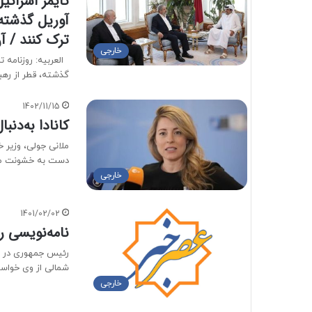
تایمز اسرائی
آوریل گذشته
ترک کنند / آ
خارجی
العربیه: روزنامه ت
گذشته، قطر از ر
1402/11/15
کانادا به‌دن
ملانی جولی، وزیر خ
دست به خشونت می
خارجی
1401/02/02
نامه‌نویسی ر
رئیس جمهوری در حال
شمالی از وی خواس
خارجی