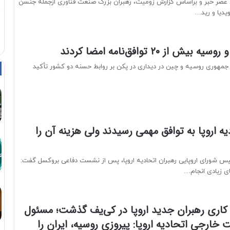
 عصر خبر و براساس گزارش زومیت، رهبران بزرگ صنعت فناوری ازجمله جنسن
یدیا و رید…
ش از ۲۰ توافق‌نامه امضا کردند
جمهوری روسیه و چین در دیداری در پکن بر روابط حسنه دو کشور تأکید
یه اروپا به توافق مهمی رسیدند ولی هزینه آن را
ئیس شورای اروپایی رهبران اتحادیه اروپا، پس از نشست دفاعی بروکسل گفت:
ای زیادی انجام…
کاری رهبران جدید اروپا در کی‌یف گذشت؛ مسئول
ارجی اتحادیه اروپا: پیروزی روسیه، ایران را