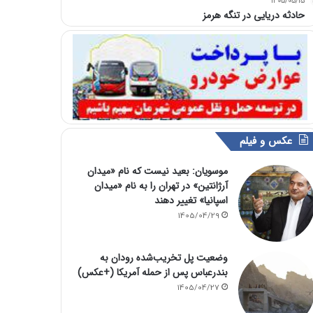
1405/05/15
حادثه دریایی در تنگه هرمز
عکس و فیلم
موسویان: بعید نیست که نام «میدان
آرژانتین» در تهران را به نام «میدان
اسپانیا» تغییر دهند
1405/04/29
وضعیت پل تخریب‌شده رودان به
بندرعباس پس از حمله آمریکا (+عکس)
1405/04/27