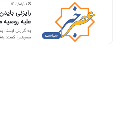
1401/01/01
رایزنی بایدن
علیه روسیه م
سیاست
همچنین گفت: واش