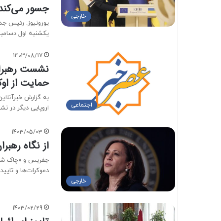
جسور می‌کند
خارجی
یورونیوز: رئيس جد
یکشنبه اول دسامب
1403/08/17
نشست رهبران
حمایت از اوک
اجتماعی
اروپایی دیگر در 
1403/05/03
از نگاه رهب
جفریس و «چاک شومر
دموکرات‌ها و تایی
خارجی
1403/02/29