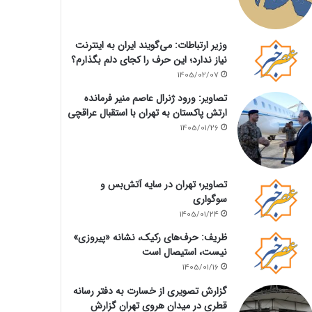
وزیر ارتباطات: می‌گویند ایران به اینترنت
نیاز ندارد؛ این حرف را کجای دلم بگذارم؟
1405/02/07
تصاویر: ورود ژنرال عاصم منیر فرمانده
ارتش پاکستان به تهران با استقبال عراقچی
1405/01/26
تصاویر؛ تهران در سایه آتش‌بس و
سوگواری
1405/01/24
ظریف: حرف‌های رکیک، نشانه «پیروزی»
نیست، استیصال است
1405/01/16
گزارش تصویری از خسارت به دفتر رسانه
قطری در میدان هروی تهران گزارش