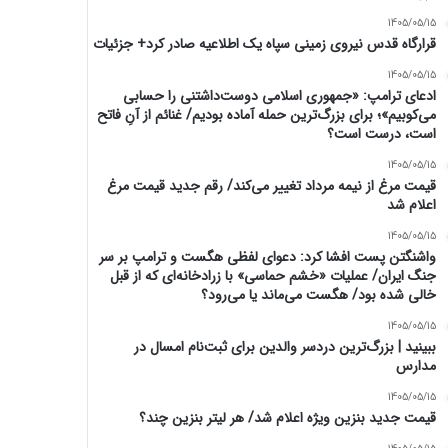
1405/05/15
قرارگاه قدس نیروی زمینی سپاه یک اطلاعیه صادر کرد+ جزئیات
1405/05/15
ادعای ترامپ: «جمهوری اسلامی دوست‌داشتنی را حسابی
می‌کوبیم»؛ برای بزرگ‌ترین حمله آماده بودیم/ غنائم از آنِ فاتح
است، درست است؟
1405/05/15
قیمت مرغ از نیمه مرداد تغییر می‌کند/ رقم جدید قیمت مرغ
اعلام شد
1405/05/15
واشنگتن پست افشا کرد: دعوای لفظی هگست و ترامپ بر سر
جنگ ایران/ عملیات «خشم حماسی» با زرادخانه‌ای که از قبل
خالی شده بود/ هگست می‌ماند یا می‌رود؟
1405/05/15
ببینید | بزرگ‌ترین دردسر والدین برای ثبت‌نام امسال در
مدارس
1405/05/15
قیمت جدید بنزین ویژه اعلام شد/ هر لیتر بنزین چند؟