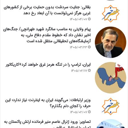
بقائی: جنایت سردشت بدون حمایت برخی از کشورهای
غربی هرگز نمی‌توانست با آن ابعاد رخ دهد
1405/04/07
پیام ولایتی به مناسب سالگرد شهید طهرانچی/ جنگ‌های
اخیر نشان داد که خطوط مقدم دفاع ملی، به
آزمایشگاه‌های تحقیقاتی منتقل شده است
1405/03/23
ایران، ترامپ را در تنگه هرمز غرق خواهد کرد+کاریکاتور
1405/02/17
وزیر ارتباطات: می‌گویند ایران به اینترنت نیاز ندارد؛ این
حرف را کجای دلم بگذارم؟
1405/02/07
تصاویر: ورود ژنرال عاصم منیر فرمانده ارتش پاکستان به
تهران با استقبال عراقچی