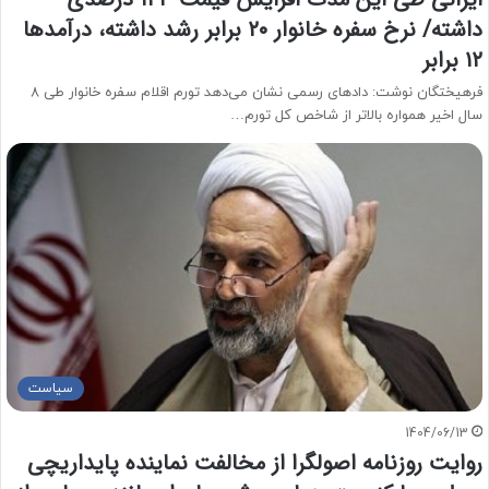
داشته/ نرخ سفره خانوار ۲۰ برابر رشد داشته، درآمد‌ها
۱۲ برابر
فرهیختگان نوشت: دادهای رسمی نشان می‌دهد تورم اقلام سفره خانوار طی ۸
سال اخیر همواره بالاتر از شاخص کل تورم…
سیاست
1404/06/13
روایت روزنامه اصولگرا از مخالفت نماینده پایداریچی