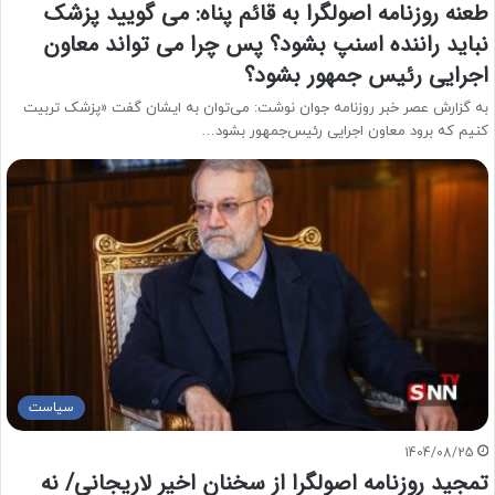
طعنه روزنامه اصولگرا به قائم پناه: می گویید پزشک
نباید راننده اسنپ بشود؟ پس چرا می تواند معاون
اجرایی رئیس جمهور بشود؟
به گزارش عصر خبر روزنامه جوان نوشت: می‌توان به ایشان گفت «پزشک تربیت
کنیم که برود معاون اجرایی رئیس‌جمهور بشود…
سیاست
1404/08/25
تمجید روزنامه اصولگرا از سخنان اخیر لاریجانی/ نه