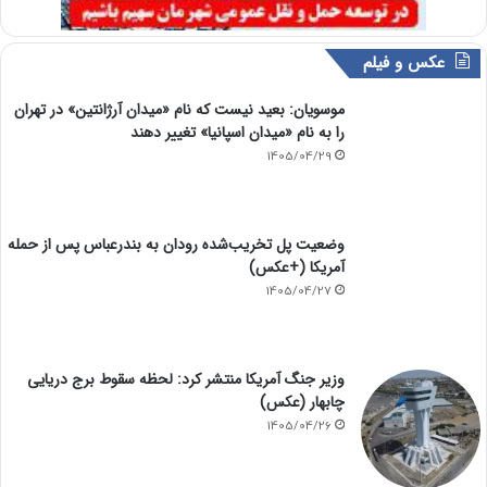
عکس و فیلم
موسویان: بعید نیست که نام «میدان آرژانتین» در تهران
را به نام «میدان اسپانیا» تغییر دهند
1405/04/29
وضعیت پل تخریب‌شده رودان به بندرعباس پس از حمله
آمریکا (+عکس)
1405/04/27
وزیر جنگ آمریکا منتشر کرد: لحظه سقوط برج دریایی
چابهار (عکس)
1405/04/26