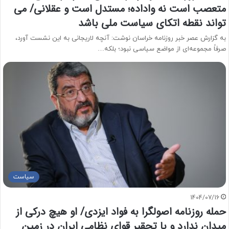
متعصب است نه واداده؛ مستدل است و عقلانی/ می
تواند نقطه اتکای سیاست ملی باشد
به گزارش عصر خبر روزنامه خراسان نوشت: آنچه لاریجانی به این نشست آورد،
صرفاً مجموعه‌ای از مواضع سیاسی نبود؛ بلکه…
سیاست
1404/07/16
حمله روزنامه اصولگرا به فواد ایزدی/ او هیچ درکی از
میدان ندارد و با تحقیر قوای نظامی ایران در زمین