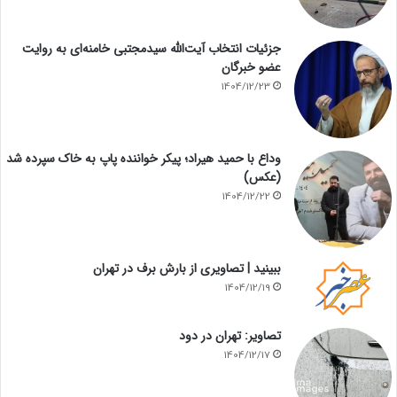
جزئیات انتخاب آیت‌الله سیدمجتبی خامنه‌ای به روایت
عضو خبرگان
1404/12/23
وداع با حمید هیراد؛ پیکر خواننده پاپ به خاک سپرده شد
(عکس)
1404/12/22
ببینید | تصاویری از بارش برف در تهران
1404/12/19
تصاویر: تهران در دود
1404/12/17