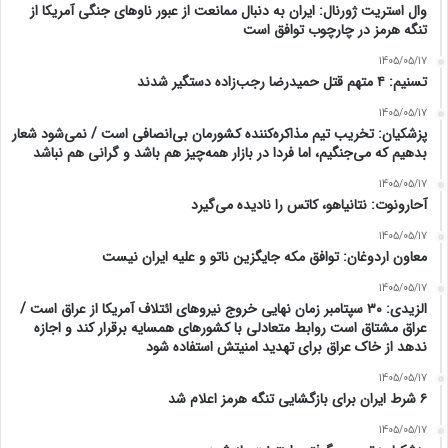
وال استریت ژورنال: ایران به دنبال ممانعت از عبور ناوهای جنگی آمریکا از
تنگه هرمز در چارچوب توافق است
1405/05/17
تسنیم: ۴ متهم قتل حمیدرضا رجب‌زاده دستگیر شدند
1405/05/17
پزشکیان: تخریب تیم مذاکره‌کننده کشورمان بی‌انصافی است / نمی‌شود شعار
بدهیم که می‌جنگیم، اما فردا در بازار همه‌چیز هم باشد و گرانی هم نباشد
1405/05/17
آحارونوت: نتانیاهو، کاتس را نادیده می‌گیرد
1405/05/17
معاون اردوغان: توافق مکه جایگزین ناتو و علیه ایران نیست
1405/05/17
الزیدی: ۳۰ سپتامبر زمان نهایی خروج نیروهای ائتلاف آمریکا از عراق است /
عراق مشتاق است روابط متعادلی با کشورهای همسایه برقرار کند و اجازه
ندهد از خاک عراق برای تهدید امنیتش استفاده شود
1405/05/17
۶ شرط ایران برای بازگشایی تنگه هرمز اعلام شد
1405/05/17