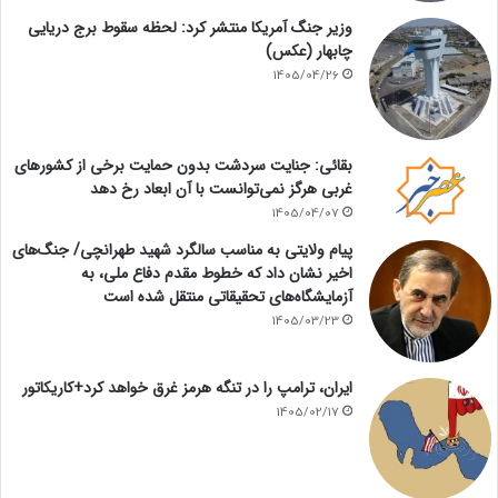
وزیر جنگ آمریکا منتشر کرد: لحظه سقوط برج دریایی
چابهار (عکس)
1405/04/26
بقائی: جنایت سردشت بدون حمایت برخی از کشورهای
غربی هرگز نمی‌توانست با آن ابعاد رخ دهد
1405/04/07
پیام ولایتی به مناسب سالگرد شهید طهرانچی/ جنگ‌های
اخیر نشان داد که خطوط مقدم دفاع ملی، به
آزمایشگاه‌های تحقیقاتی منتقل شده است
1405/03/23
ایران، ترامپ را در تنگه هرمز غرق خواهد کرد+کاریکاتور
1405/02/17