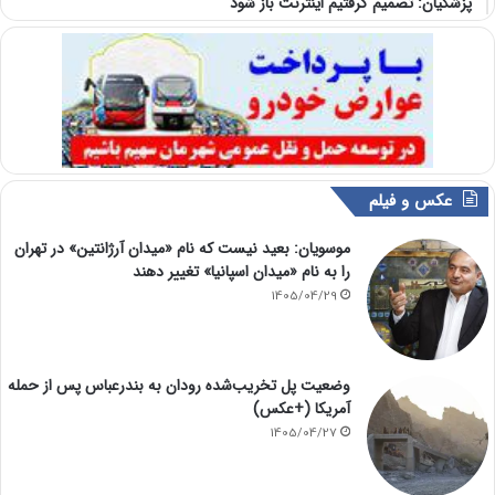
پزشکیان: تصمیم گرفتیم اینترنت باز شود
عکس و فیلم
موسویان: بعید نیست که نام «میدان آرژانتین» در تهران
را به نام «میدان اسپانیا» تغییر دهند
1405/04/29
وضعیت پل تخریب‌شده رودان به بندرعباس پس از حمله
آمریکا (+عکس)
1405/04/27