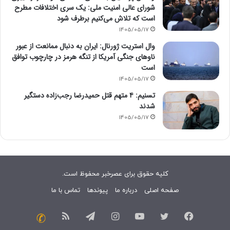
شورای عالی امنیت ملی: یک سری اختلافات مطرح
است که تلاش می‌کنیم برطرف شود
1405/05/17
وال استریت ژورنال: ایران به دنبال ممانعت از عبور
ناوهای جنگی آمریکا از تنگه هرمز در چارچوب توافق
است
1405/05/17
تسنیم: ۴ متهم قتل حمیدرضا رجب‌زاده دستگیر
شدند
1405/05/17
کلیه حقوق برای عصرخبر محفوظ است.
صفحه اصلی
درباره ما
پیوندها
تماس با ما
فیسبوک
توییتر
یوتیوب
اینستاگرام
تلگرام
خوراک
تماس