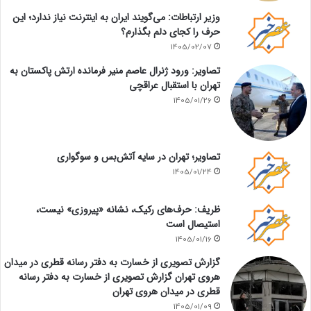
وزیر ارتباطات: می‌گویند ایران به اینترنت نیاز ندارد؛ این
حرف را کجای دلم بگذارم؟
1405/02/07
تصاویر: ورود ژنرال عاصم منیر فرمانده ارتش پاکستان به
تهران با استقبال عراقچی
1405/01/26
تصاویر؛ تهران در سایه آتش‌بس و سوگواری
1405/01/24
ظریف: حرف‌های رکیک، نشانه «پیروزی» نیست،
استیصال است
1405/01/16
گزارش تصویری از خسارت به دفتر رسانه قطری در میدان
هروی تهران گزارش تصویری از خسارت به دفتر رسانه
قطری در میدان هروی تهران
1405/01/09