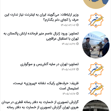
وزیر ارتباطات: می‌گویند ایران به اینترنت نیاز ندارد؛ این
حرف را کجای دلم بگذارم؟
1405/02/07
تصاویر: ورود ژنرال عاصم منیر فرمانده ارتش پاکستان به
تهران با استقبال عراقچی
1405/01/26
تصاویر؛ تهران در سایه آتش‌بس و سوگواری
1405/01/24
ظریف: حرف‌های رکیک، نشانه «پیروزی» نیست،
استیصال است
1405/01/16
گزارش تصویری از خسارت به دفتر رسانه قطری در میدان
هروی تهران گزارش تصویری از خسارت به دفتر رسانه