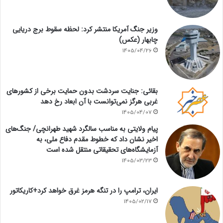
وزیر جنگ آمریکا منتشر کرد: لحظه سقوط برج دریایی
چابهار (عکس)
1405/04/26
بقائی: جنایت سردشت بدون حمایت برخی از کشورهای
غربی هرگز نمی‌توانست با آن ابعاد رخ دهد
1405/04/07
پیام ولایتی به مناسب سالگرد شهید طهرانچی/ جنگ‌های
اخیر نشان داد که خطوط مقدم دفاع ملی، به
آزمایشگاه‌های تحقیقاتی منتقل شده است
1405/03/23
ایران، ترامپ را در تنگه هرمز غرق خواهد کرد+کاریکاتور
1405/02/17