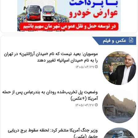
عکس و فیلم
موسویان: بعید نیست که نام «میدان آرژانتین» در تهران
را به نام «میدان اسپانیا» تغییر دهند
1405/04/29
وضعیت پل تخریب‌شده رودان به بندرعباس پس از حمله
آمریکا (+عکس)
1405/04/27
وزیر جنگ آمریکا منتشر کرد: لحظه سقوط برج دریایی
چابهار (عکس)