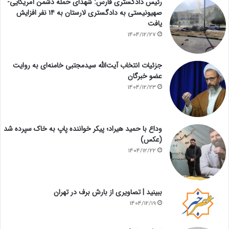
رئیس دادگستری فارس: شهدای حمله دشمن آمریکایی-
صهیونیستی به دادگستری لارستان به ۱۴ نفر افزایش
یافت
1404/12/27
جزئیات انتخاب آیت‌الله سیدمجتبی خامنه‌ای به روایت
عضو خبرگان
1404/12/23
وداع با حمید هیراد؛ پیکر خواننده پاپ به خاک سپرده شد
(عکس)
1404/12/22
ببینید | تصاویری از بارش برف در تهران
1404/12/19