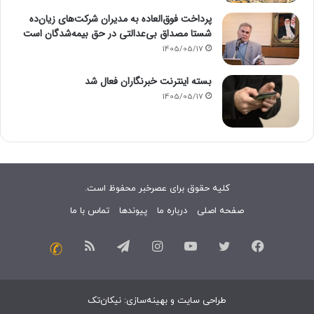
پرداخت فوق‌العاده به مدیران شرکت‌های زیان‌ده
شستا مصداق بی‌عدالتی در حق بیمه‌شدگان است
1405/05/17
بسته اینترنت خبرنگاران فعال شد
1405/05/17
کلیه حقوق برای عصرخبر محفوظ است.
صفحه اصلی
درباره ما
پیوندها
تماس با ما
فیسبوک
توییتر
یوتیوب
اینستاگرام
تلگرام
خوراک
تماس
با
طراحی سایت
و
بهینه‌سازی
:
نیکان‌تک