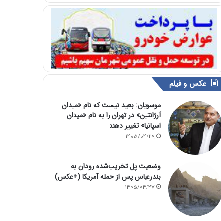
عکس و فیلم
موسویان: بعید نیست که نام «میدان
آرژانتین» در تهران را به نام «میدان
اسپانیا» تغییر دهند
1405/04/29
وضعیت پل تخریب‌شده رودان به
بندرعباس پس از حمله آمریکا (+عکس)
1405/04/27