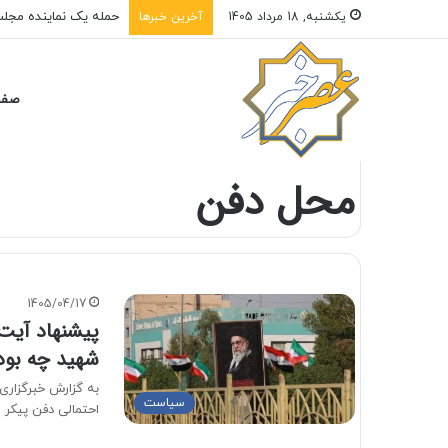
یکشنبه, 18 مرداد 1405
آخرین خبرها
صفح
خانه
/
محل دفن
محل دفن
1405/04/17
پیشنهاد آیت 
شهید چه بود
به گزارش خبرگزاری
سیاست
احتمالی دفن پیکر