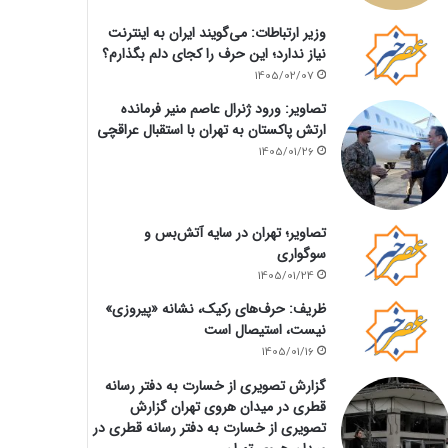
وزیر ارتباطات: می‌گویند ایران به اینترنت
نیاز ندارد؛ این حرف را کجای دلم بگذارم؟
1405/02/07
تصاویر: ورود ژنرال عاصم منیر فرمانده
ارتش پاکستان به تهران با استقبال عراقچی
1405/01/26
تصاویر؛ تهران در سایه آتش‌بس و
سوگواری
1405/01/24
ظریف: حرف‌های رکیک، نشانه «پیروزی»
نیست، استیصال است
1405/01/16
گزارش تصویری از خسارت به دفتر رسانه
قطری در میدان هروی تهران گزارش
تصویری از خسارت به دفتر رسانه قطری در