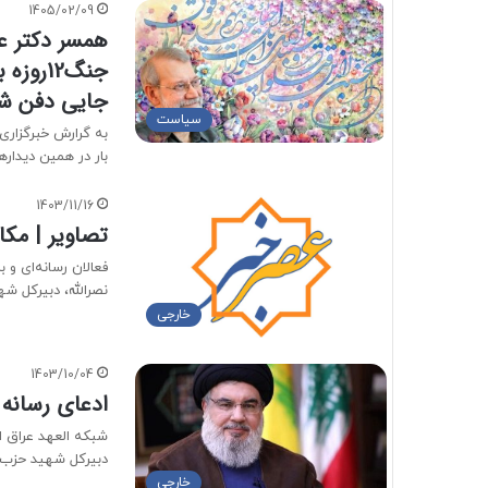
1405/02/09
همسر دکتر عل
جنگ12ر
جایی دفن شد
سیاست
به گرارش خبرگزاری
بار در همین دیدار
1403/11/16
تصاویر | مک
فعالان رسانه‌ای و 
نصرالله، دبیرکل شه
خارجی
1403/10/04
ادعای رسانه 
شبکه العهد عراق 
دبیرکل شهید حزب‌ال
خارجی