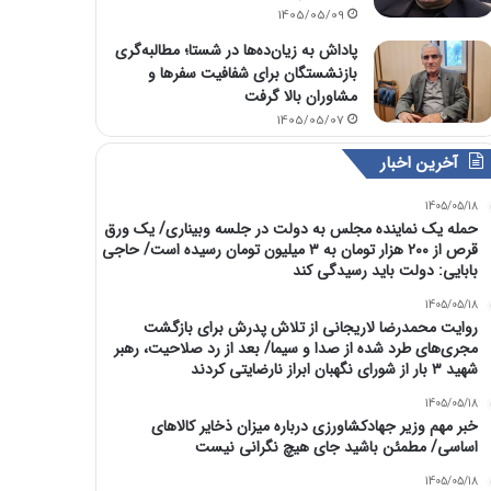
1405/05/09
پاداش به زیان‌ده‌ها در شستا؛ مطالبه‌گری
بازنشستگان برای شفافیت سفرها و
مشاوران بالا گرفت
1405/05/07
آخرین اخبار
1405/05/18
حمله یک نماینده مجلس به دولت در جلسه وبیناری/ یک ورق
قرص از ۲۰۰ هزار تومان به ۳ میلیون تومان رسیده است/ حاجی
بابایی: دولت باید رسیدگی کند
1405/05/18
روایت محمدرضا لاریجانی از تلاش پدرش برای بازگشت
مجری‌های طرد شده از صدا و سیما/ بعد از رد صلاحیت، رهبر
شهید ۳ بار از شورای نگهبان ابراز نارضایتی کردند
1405/05/18
خبر مهم وزیر جهادکشاورزی درباره میزان ذخایر کالاهای
اساسی/ مطمئن باشید جای هیچ نگرانی نیست
1405/05/18