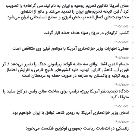
سنای آمریکا «قانون تحریم روسیه و ایران به نام لیندسی گراهام» را تصویب
کرد / این لایحه تحریم‌های ایران را تمدید می‌کند و مانع از انقضای
محدودیت‌های اعمال‌شده بر بخش انرژی و صنایع تسلیحاتی ایران می‌شود
1405/05/16
کشتی ترکیه‌ای در دریای سیاه هدف حمله قرار گرفت
1405/05/16
همتی: اظهارات وزیر خزانه‌داری آمریکا با مواضع قبلی وی متناقض است
1405/05/16
حسام الدین آشنا: توافق سه جانبه قواعد پیرامونی جنگ را تغییر می‌دهد / اثر
فوری آن، کاهش کارایی تهدید علیه کشور‌های خلیج فارس و افزایش احتمال
ورود ترکیه و پاکستان به منازعه در صورت حمله به عربستان است
1405/05/16
دادگاه تجدیدنظر آمریکا پروژه ترامپ برای ساخت سالن رقص در کاخ سفید را
متوقف کرد
1405/05/16
ادعای وزیر خزانه‌داری آمریکا: به زودی شاهد توافق با ایران خواهیم بود
1405/05/16
زلنسکی در انتخابات ریاست جمهوری اوکراین شکست می‌خورد