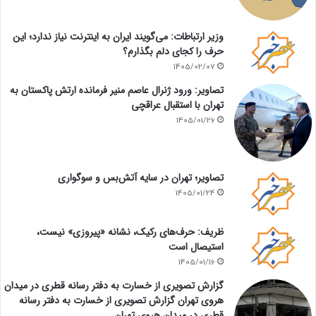
وزیر ارتباطات: می‌گویند ایران به اینترنت نیاز ندارد؛ این
حرف را کجای دلم بگذارم؟
1405/02/07
تصاویر: ورود ژنرال عاصم منیر فرمانده ارتش پاکستان به
تهران با استقبال عراقچی
1405/01/26
تصاویر؛ تهران در سایه آتش‌بس و سوگواری
1405/01/24
ظریف: حرف‌های رکیک، نشانه «پیروزی» نیست،
استیصال است
1405/01/16
گزارش تصویری از خسارت به دفتر رسانه قطری در میدان
هروی تهران گزارش تصویری از خسارت به دفتر رسانه
قطری در میدان هروی تهران