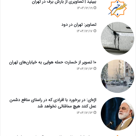
ببینید | تصاویری از بارش برف در تهران
1404/12/19
تصاویر: تهران در دود
1404/12/17
۱۰ تصویر از خسارت حمله هوایی به خیابان‌های تهران
1404/12/13
اژه‌ای: در برخورد با افرادی که در راستای منافع دشمن
عمل کنند هیچ مماشاتی نخواهد شد
1404/12/13