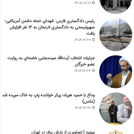
1405/01/09
رئیس دادگستری فارس: شهدای حمله دشمن آمریکایی-
صهیونیستی به دادگستری لارستان به ۱۴ نفر افزایش
یافت
1404/12/27
جزئیات انتخاب آیت‌الله سیدمجتبی خامنه‌ای به روایت
عضو خبرگان
1404/12/23
وداع با حمید هیراد؛ پیکر خواننده پاپ به خاک سپرده شد
(عکس)
1404/12/22
ببینید | تصاویری از بارش برف در تهران