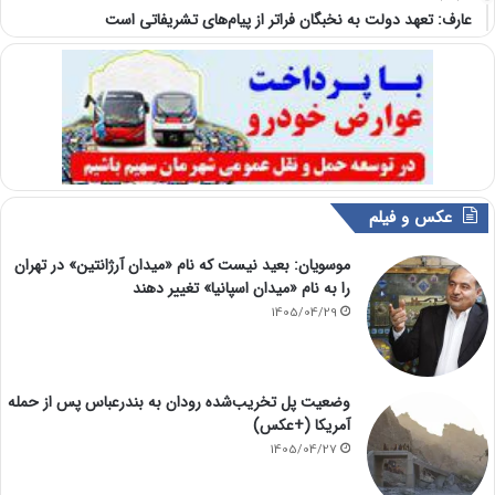
عارف: تعهد دولت به نخبگان فراتر از پیام‎‌های تشریفاتی است
عکس و فیلم
موسویان: بعید نیست که نام «میدان آرژانتین» در تهران
را به نام «میدان اسپانیا» تغییر دهند
1405/04/29
وضعیت پل تخریب‌شده رودان به بندرعباس پس از حمله
آمریکا (+عکس)
1405/04/27