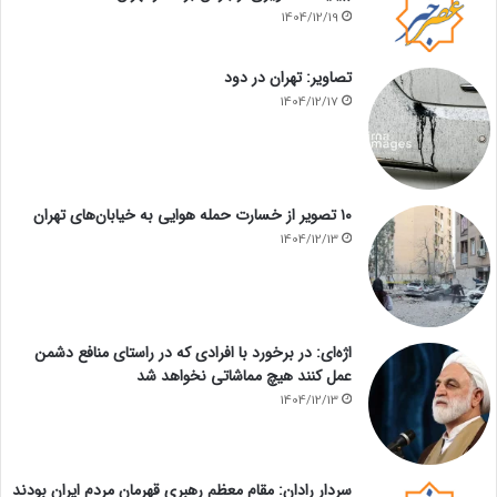
1404/12/19
تصاویر: تهران در دود
1404/12/17
۱۰ تصویر از خسارت حمله هوایی به خیابان‌های تهران
1404/12/13
اژه‌ای: در برخورد با افرادی که در راستای منافع دشمن
عمل کنند هیچ مماشاتی نخواهد شد
1404/12/13
سردار رادان: مقام معظم رهبری قهرمان مردم ایران بودند