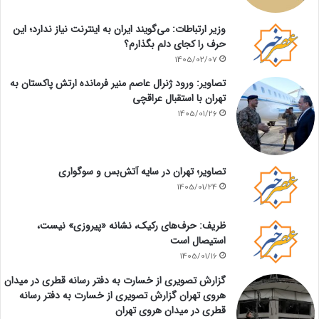
وزیر ارتباطات: می‌گویند ایران به اینترنت نیاز ندارد؛ این
حرف را کجای دلم بگذارم؟
1405/02/07
تصاویر: ورود ژنرال عاصم منیر فرمانده ارتش پاکستان به
تهران با استقبال عراقچی
1405/01/26
تصاویر؛ تهران در سایه آتش‌بس و سوگواری
1405/01/24
ظریف: حرف‌های رکیک، نشانه «پیروزی» نیست،
استیصال است
1405/01/16
گزارش تصویری از خسارت به دفتر رسانه قطری در میدان
هروی تهران گزارش تصویری از خسارت به دفتر رسانه
قطری در میدان هروی تهران