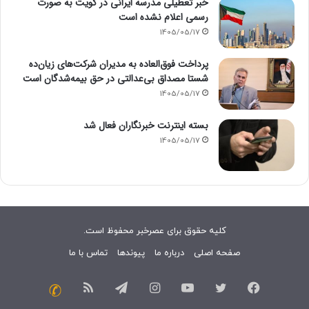
خبر تعطیلی مدرسه ایرانی در کویت به صورت
رسمی اعلام نشده است
1405/05/17
پرداخت فوق‌العاده به مدیران شرکت‌های زیان‌ده
شستا مصداق بی‌عدالتی در حق بیمه‌شدگان است
1405/05/17
بسته اینترنت خبرنگاران فعال شد
1405/05/17
کلیه حقوق برای عصرخبر محفوظ است.
صفحه اصلی
درباره ما
پیوندها
تماس با ما
فیسبوک
توییتر
یوتیوب
اینستاگرام
تلگرام
خوراک
تماس