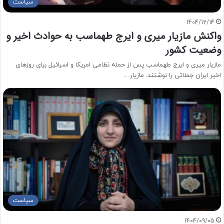
سیاست
1404/12/14
واکنش مازیار میری و ایرج طهماسب به حوادث اخیر و
وضعیت کشور
مازیار میری و ایرج طهماسب پس از حمله نظامی امریکا و اسرائیل برای روزهای
اخیر ایران جملاتی را نوشتند. مازیار…
سیاست
1404/09/05