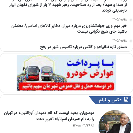
از صدا و سیما/ بعد از رد صلاحیت، رهبر شهید ۳ بار از شورای نگهبان ابراز
نارضایتی کردند
1405/05/18
خبر مهم وزیر جهادکشاورزی درباره میزان ذخایر کالاهای اساسی/ مطمئن
باشید جای هیچ نگرانی نیست
1405/05/18
دستور تازه نتانیاهو و کاتس درباره تاسیس شهر در رفح
عکس و فیلم
موسویان: بعید نیست که نام «میدان آرژانتین» در تهران
را به نام «میدان اسپانیا» تغییر دهند
1405/04/29