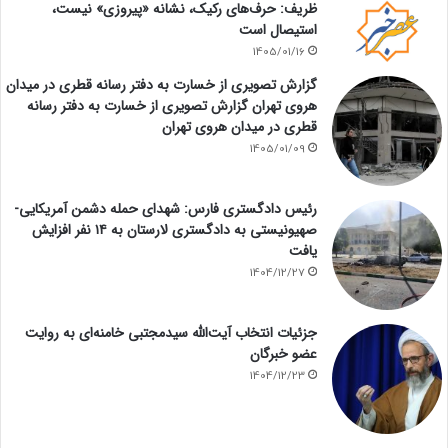
ظریف: حرف‌های رکیک، نشانه «پیروزی» نیست،
استیصال است
1405/01/16
گزارش تصویری از خسارت به دفتر رسانه قطری در میدان
هروی تهران گزارش تصویری از خسارت به دفتر رسانه
قطری در میدان هروی تهران
1405/01/09
رئیس دادگستری فارس: شهدای حمله دشمن آمریکایی-
صهیونیستی به دادگستری لارستان به ۱۴ نفر افزایش
یافت
1404/12/27
جزئیات انتخاب آیت‌الله سیدمجتبی خامنه‌ای به روایت
عضو خبرگان
1404/12/23