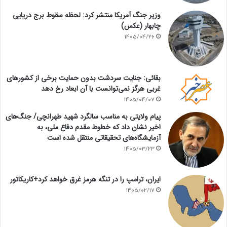
وزیر جنگ آمریکا منتشر کرد: لحظه سقوط برج دریایی
چابهار (عکس)
1405/04/26
بقائی: جنایت سردشت بدون حمایت برخی از کشورهای
غربی هرگز نمی‌توانست با آن ابعاد رخ دهد
1405/04/07
پیام ولایتی به مناسب سالگرد شهید طهرانچی/ جنگ‌های
اخیر نشان داد که خطوط مقدم دفاع ملی، به
آزمایشگاه‌های تحقیقاتی منتقل شده است
1405/03/23
ایران، ترامپ را در تنگه هرمز غرق خواهد کرد+کاریکاتور
1405/02/17