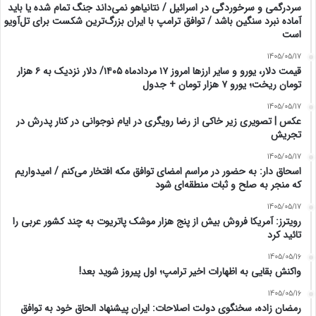
سردرگمی و سرخوردگی در اسرائیل / نتانیاهو نمی‌داند جنگ تمام شده یا باید
آماده نبرد سنگین باشد / توافق ترامپ با ایران بزرگ‌ترین شکست برای تل‌آویو
است
1405/05/17
قیمت دلار، یورو و سایر ارزها امروز ۱۷ مردادماه ۱۴۰۵/ دلار نزدیک به ۶ هزار
تومان ریخت؛ یورو ۷ هزار تومان + جدول
1405/05/17
عکس | تصویری زیر خاکی از رضا رویگری در ایام نوجوانی در کنار پدرش در
تجریش
1405/05/17
اسحاق‌ دار: به حضور در مراسم امضای توافق مکه افتخار می‌کنم / امیدواریم
که منجر به صلح و ثبات منطقه‌ای شود
1405/05/17
رویترز: آمریکا فروش بیش از پنج هزار موشک پاتریوت به چند کشور عربی را
تائید کرد
1405/05/16
واکنش بقایی به اظهارات اخیر ترامپ؛ اول پیروز شوید بعد!
1405/05/16
رمضان زاده، سخنگوی دولت اصلاحات: ایران پیشنهاد الحاق خود به توافق