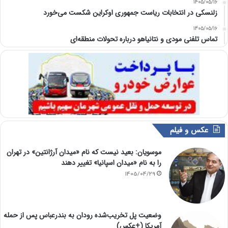
1405/05/16
زلنسکی در انتخابات ریاست جمهوری اوکراین شکست می‌خورد
1405/05/16
تماس تلفنی مودی و نتانیاهو درباره تحولات منطقه‌ای
عکس و فیلم
موسویان: بعید نیست که نام «میدان آرژانتین» در تهران
را به نام «میدان اسپانیا» تغییر دهند
1405/04/29
وضعیت پل تخریب‌شده رودان به بندرعباس پس از حمله
آمریکا (+عکس)