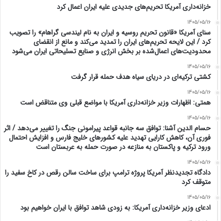
خزانه‌داری آمریکا تحریم‌های جدیدی علیه ایران اعمال کرد
1405/05/16
سنای آمریکا «قانون تحریم روسیه و ایران به نام لیندسی گراهام» را تصویب
کرد / این لایحه تحریم‌های ایران را تمدید می‌کند و مانع از انقضای
محدودیت‌های اعمال‌شده بر بخش انرژی و صنایع تسلیحاتی ایران می‌شود
1405/05/16
کشتی ترکیه‌ای در دریای سیاه هدف حمله قرار گرفت
1405/05/16
همتی: اظهارات وزیر خزانه‌داری آمریکا با مواضع قبلی وی متناقض است
1405/05/16
حسام الدین آشنا: توافق سه جانبه قواعد پیرامونی جنگ را تغییر می‌دهد / اثر
فوری آن، کاهش کارایی تهدید علیه کشور‌های خلیج فارس و افزایش احتمال
ورود ترکیه و پاکستان به منازعه در صورت حمله به عربستان است
1405/05/16
دادگاه تجدیدنظر آمریکا پروژه ترامپ برای ساخت سالن رقص در کاخ سفید را
متوقف کرد
1405/05/16
ادعای وزیر خزانه‌داری آمریکا: به زودی شاهد توافق با ایران خواهیم بود