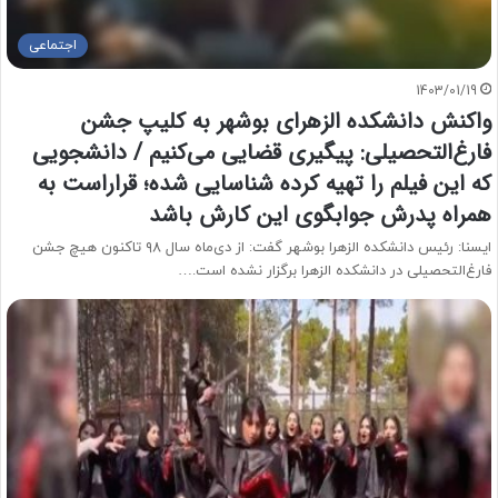
اجتماعی
1403/01/19
واکنش دانشکده الزهرای بوشهر به کلیپ جشن
فارغ‌التحصیلی: پیگیری قضایی می‌کنیم / دانشجویی
که این فیلم را تهیه کرده شناسایی شده؛ قراراست به
همراه پدرش جوابگوی این کارش باشد
ایسنا: رئیس دانشکده الزهرا بوشهر گفت: از دی‌ماه سال ۹۸ تاکنون هیچ جشن
فارغ‌التحصیلی در دانشکده الزهرا برگزار نشده است.…