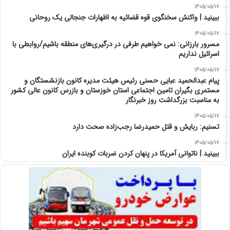
1405/05/17
ببینید | واکنش سخنگوی قوه قضائیه به اظهارات جنجالی یک روحانی
1405/05/17
مسرور بارزانی: نمی خواهیم طرفی در درگیری‌های منطقه باشیم/روابطی با
اسرائیل نداریم
1405/05/17
پیام عبدالحمید عبایی حسنی رئیس هیئت مدیره کانون بازنشستگان و
مستمری بگیران تامین اجتماعی استان خوزستان و بازرس کانون عالی کشور
به مناسبت بزرگداشت روز خبرنگار
1405/05/17
تسنیم: ربایش و قتل حمیدرضا رجب‌زاده صحت دارد
1405/05/17
‏ببینید | ناتوانی آمریکا در پنهان کردن ضربات کوبنده ایران