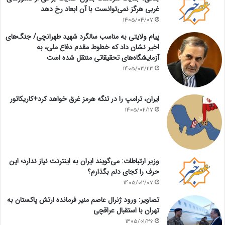
غربی هرگز نمی‌توانست با آن ابعاد رخ دهد
1405/04/07
پیام ولایتی به مناسب سالگرد شهید طهرانچی/ جنگ‌های
اخیر نشان داد که خطوط مقدم دفاع ملی، به
آزمایشگاه‌های تحقیقاتی منتقل شده است
1405/03/23
ایران، ترامپ را در تنگه هرمز غرق خواهد کرد+کاریکاتور
1405/02/17
وزیر ارتباطات: می‌گویند ایران به اینترنت نیاز ندارد؛ این
حرف را کجای دلم بگذارم؟
1405/02/07
تصاویر: ورود ژنرال عاصم منیر فرمانده ارتش پاکستان به
تهران با استقبال عراقچی
1405/01/26