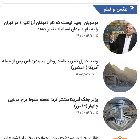
عکس و فیلم
موسویان: بعید نیست که نام «میدان آرژانتین» در تهران
را به نام «میدان اسپانیا» تغییر دهند
1405/04/29
وضعیت پل تخریب‌شده رودان به بندرعباس پس از حمله
آمریکا (+عکس)
1405/04/27
وزیر جنگ آمریکا منتشر کرد: لحظه سقوط برج دریایی
چابهار (عکس)
1405/04/26
بقائی: جنایت سردشت بدون حمایت برخی از کشورهای