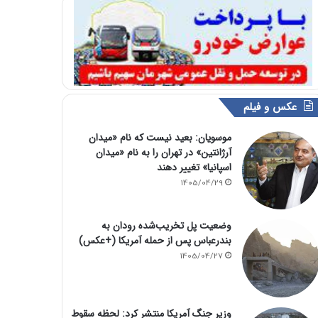
عکس و فیلم
موسویان: بعید نیست که نام «میدان
آرژانتین» در تهران را به نام «میدان
اسپانیا» تغییر دهند
1405/04/29
وضعیت پل تخریب‌شده رودان به
بندرعباس پس از حمله آمریکا (+عکس)
1405/04/27
وزیر جنگ آمریکا منتشر کرد: لحظه سقوط