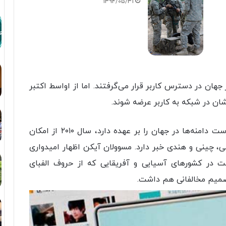
1394/05/31
چینی با دامنه‌ی „cn” در سراسر جهان در دسترس کاربر قرار می‌گرفتند. اما از اواسط اکتبر
موسسه‌ آیکن (Icann) که سرپرستی و ثبت درخواست دامنه‌ها در جهان را بر عهده دارد، سال ۲۰۱۰ از امکان
ی، چینی و هندی خبر دارد. مسوولان آیکن اظهار امیدواری
ت در کشورهای آسیایی و آفریقایی که از حروف الفبای
تصمیم مخالفانی هم داشت.