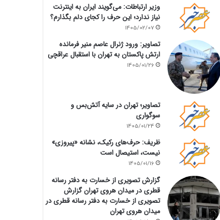
وزیر ارتباطات: می‌گویند ایران به اینترنت
نیاز ندارد؛ این حرف را کجای دلم بگذارم؟
1405/02/07
تصاویر: ورود ژنرال عاصم منیر فرمانده
ارتش پاکستان به تهران با استقبال عراقچی
1405/01/26
تصاویر؛ تهران در سایه آتش‌بس و
سوگواری
1405/01/24
ظریف: حرف‌های رکیک، نشانه «پیروزی»
نیست، استیصال است
1405/01/16
گزارش تصویری از خسارت به دفتر رسانه
قطری در میدان هروی تهران گزارش
تصویری از خسارت به دفتر رسانه قطری در
میدان هروی تهران