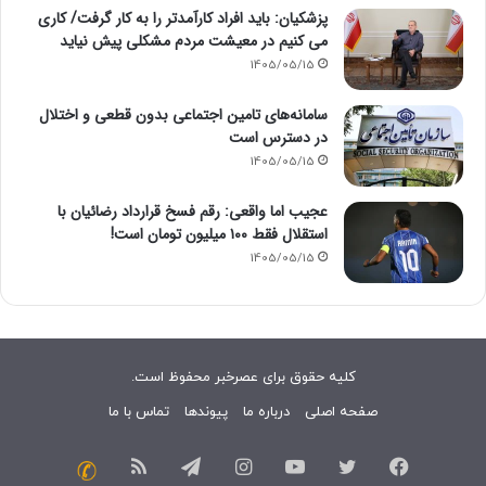
پزشکیان: باید افراد کارآمدتر را به کار گرفت/ کاری
می کنیم در معیشت مردم مشکلی پیش نیاید
1405/05/15
سامانه‌های تامین اجتماعی بدون قطعی و اختلال
در دسترس است
1405/05/15
عجیب اما واقعی: رقم فسخ قرارداد رضائیان با
استقلال فقط ۱۰۰ میلیون تومان است!
1405/05/15
کلیه حقوق برای عصرخبر محفوظ است.
صفحه اصلی
درباره ما
پیوندها
تماس با ما
فیسبوک
توییتر
یوتیوب
اینستاگرام
تلگرام
خوراک
تماس