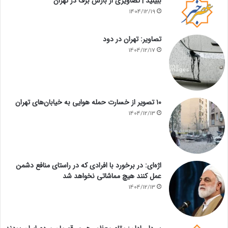
ببینید | تصاویری از بارش برف در تهران
1404/12/19
تصاویر: تهران در دود
1404/12/17
۱۰ تصویر از خسارت حمله هوایی به خیابان‌های تهران
1404/12/13
اژه‌ای: در برخورد با افرادی که در راستای منافع دشمن
عمل کنند هیچ مماشاتی نخواهد شد
1404/12/13