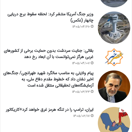
وزیر جنگ آمریکا منتشر کرد: لحظه سقوط برج دریایی
چابهار (عکس)
1405/04/26
بقائی: جنایت سردشت بدون حمایت برخی از کشورهای
غربی هرگز نمی‌توانست با آن ابعاد رخ دهد
1405/04/07
پیام ولایتی به مناسب سالگرد شهید طهرانچی/ جنگ‌های
اخیر نشان داد که خطوط مقدم دفاع ملی، به
آزمایشگاه‌های تحقیقاتی منتقل شده است
1405/03/23
ایران، ترامپ را در تنگه هرمز غرق خواهد کرد+کاریکاتور
1405/02/17