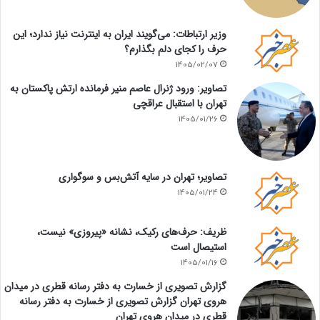
وزیر ارتباطات: می‌گویند ایران به اینترنت نیاز ندارد؛ این
حرف را کجای دلم بگذارم؟
1405/02/07
تصاویر: ورود ژنرال عاصم منیر فرمانده ارتش پاکستان به
تهران با استقبال عراقچی
1405/01/26
تصاویر؛ تهران در سایه آتش‌بس و سوگواری
1405/01/24
ظریف: حرف‌های رکیک، نشانه «پیروزی» نیست،
استیصال است
1405/01/16
گزارش تصویری از خسارت به دفتر رسانه قطری در میدان
هروی تهران گزارش تصویری از خسارت به دفتر رسانه
قطری در میدان هروی تهران