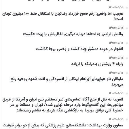
1405/05/15
عجیب اما واقعی: رقم فسخ قرارداد رضائیان با استقلال فقط ۱۰۰ میلیون تومان
است!
1405/05/15
واکنش ترامپ به ادعاها درباره درگیری لفظی‌اش با پیت هگست
1405/05/15
انفجار در حومه دمشق چند کشته و زخمی برجا گذاشت
1405/05/15
زلزله ۴ ریشتری بندرلنگه را لرزاند
1405/05/15
ملوانان ناو هواپیمابر آبراهام لینکلن از افسردگی و افت شدید روحیه رنج
می‌برند
1405/05/15
العربیه به نقل از منبع آگاه: تماس‌های غیر مستقیم بین ایران و آمریکا از طریق
میانجی‌ها؛ این گفت‌و‌گو‌ها وارد مرحله نهایی شده/ تهران و مسقط بر سر
خطوط کلی توافق مربوط به بازگشایی تنگه هرمز، به تفاهم رسیده‌اند
1405/05/15
معاون وزارت بهداشت: دانشکده‌های علوم پزشکی که بیش از دو برابر ظرفیت