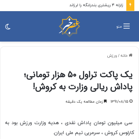
ملوانان ناو هواپیمابر آبراهام لینکلن از افسردگی و افت شدید روحیه رنج می‌برند
تغی
منو
پو
خانه
/
ورزش
یک پاکت تراول ۵۰ هزار تومانی؛
پاداش ریالی وزارت به کروش!
1391/08/15
زمان مطالعه یک دقیقه
سی میلیون تومان پاداش نقدی ، هدیه وزارت ورزش بود به
کارلوس کروش ، سرمربی تیم ملی ایران.