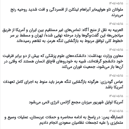
1405/05/15
ملوانان ناو هواپیمابر آبراهام لینکلن از افسردگی و افت شدید روحیه رنج
می‌برند
1405/05/15
العربیه به نقل از منبع آگاه: تماس‌های غیر مستقیم بین ایران و آمریکا از طریق
میانجی‌ها؛ این گفت‌و‌گو‌ها وارد مرحله نهایی شده/ تهران و مسقط بر سر
خطوط کلی توافق مربوط به بازگشایی تنگه هرمز، به تفاهم رسیده‌اند
1405/05/15
معاون وزارت بهداشت: دانشکده‌های علوم پزشکی که بیش از دو برابر ظرفیت
خود دانشجو گرفته‌اند، شبیه به خودرو‌های قاچاق انسان هستند که وقتی در
آن‌ها باز می‌شود، جمعیت فوران می‌کند
1405/05/15
عباس گودرزی: هرگونه بازگشایی تنگه هرمز باید منوط به اجرای کامل تعهدات
آمریکا باشد
1405/05/15
آمریکا اوایل شهریور میزبان مجمع آژانس انرژی اتمی می‌شود
1405/05/15
انصارالله یمن: در پاسخ به ادامه محاصره و حملات عربستان، عملیات وسیع و
متمایزی را علیه تجمعات نظامیان سعودی انجام دادیم