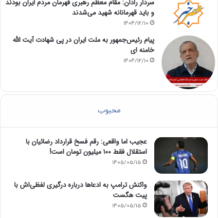
سردار رادان: مقام معظم رهبری قهرمان مردم ایران بودند
و باید قهرمانانه شهید می‌شدند
1404/12/10
پیام رئیس‌جمهور به ملت ایران در پی شهادت آیت الله
خامنه ای
1404/12/10
محبوب
عجیب اما واقعی: رقم فسخ قرارداد رضائیان با
استقلال فقط ۱۰۰ میلیون تومان است!
1405/05/15
واکنش ترامپ به ادعاها درباره درگیری لفظی‌اش با
پیت هگست
1405/05/15