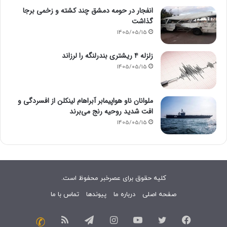
انفجار در حومه دمشق چند کشته و زخمی برجا
گذاشت
1405/05/15
زلزله ۴ ریشتری بندرلنگه را لرزاند
1405/05/15
ملوانان ناو هواپیمابر آبراهام لینکلن از افسردگی و
افت شدید روحیه رنج می‌برند
1405/05/15
کلیه حقوق برای عصرخبر محفوظ است.
صفحه اصلی
درباره ما
پیوندها
تماس با ما
فیسبوک
توییتر
یوتیوب
اینستاگرام
تلگرام
خوراک
تماس