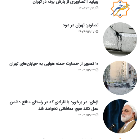
ببینید | تصاویری از بارش برف در تهران
1404/12/19
تصاویر: تهران در دود
1404/12/17
۱۰ تصویر از خسارت حمله هوایی به خیابان‌های تهران
1404/12/13
اژه‌ای: در برخورد با افرادی که در راستای منافع دشمن
عمل کنند هیچ مماشاتی نخواهد شد
1404/12/13