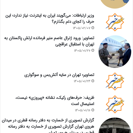
وزیر ارتباطات: می‌گویند ایران به اینترنت نیاز ندارد؛ این
حرف را کجای دلم بگذارم؟
1405/02/07
تصاویر: ورود ژنرال عاصم منیر فرمانده ارتش پاکستان به
تهران با استقبال عراقچی
1405/01/26
تصاویر؛ تهران در سایه آتش‌بس و سوگواری
1405/01/24
ظریف: حرف‌های رکیک، نشانه «پیروزی» نیست،
استیصال است
1405/01/16
گزارش تصویری از خسارت به دفتر رسانه قطری در میدان
هروی تهران گزارش تصویری از خسارت به دفتر رسانه
قطری در میدان هروی تهران