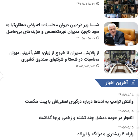
1405/05/06
شستا زیر ذره‌بین دیوان محاسبات؛ اعتراض دهقان‌کیا به
سود ناچیز، مدیران غیرمتخصص و هزینه‌های بی‌حاصل
1405/05/06
از پالایش مدیران تا خروج از زیان؛ نقش‌آفرینی دیوان
محاسبات در شستا و شرکتهای صندوق کشوری
1405/05/05
آخرین اخبار
1405/05/15
واکنش ترامپ به ادعاها درباره درگیری لفظی‌اش با پیت هگست
1405/05/15
انفجار در حومه دمشق چند کشته و زخمی برجا گذاشت
1405/05/15
زلزله ۴ ریشتری بندرلنگه را لرزاند