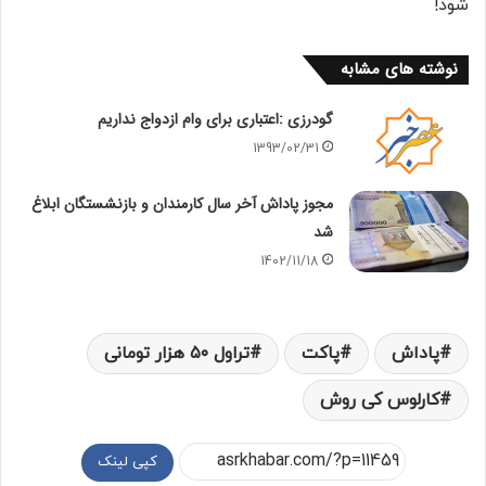
شود!
نوشته های مشابه
گودرزی :اعتباری برای وام ازدواج نداریم
1393/02/31
مجوز پاداش آخر سال کارمندان‌ و بازنشستگان ابلاغ
شد
1402/11/18
پاداش
پاکت
تراول ۵۰ هزار تومانی
کارلوس کی روش
کپی لینک