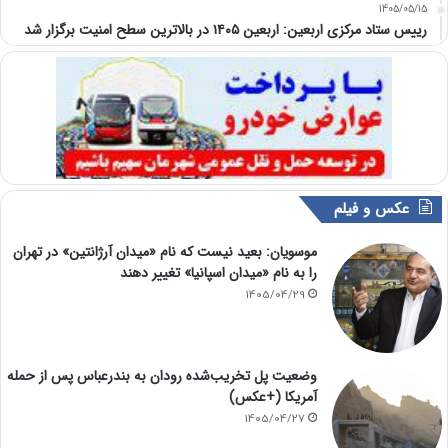
1405/05/15
رییس ستاد مرکزی اربعین: اربعین ۱۴۰۵ در بالاترین سطح امنیت برگزار شد
عکس و فیلم
موسویان: بعید نیست که نام «میدان آرژانتین» در تهران
را به نام «میدان اسپانیا» تغییر دهند
1405/04/29
وضعیت پل تخریب‌شده رودان به بندرعباس پس از حمله
آمریکا (+عکس)
1405/04/27