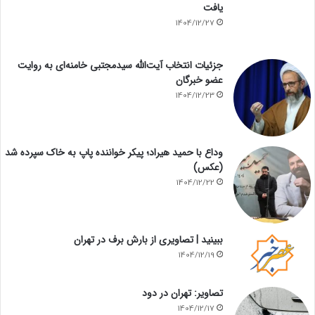
یافت
1404/12/27
جزئیات انتخاب آیت‌الله سیدمجتبی خامنه‌ای به روایت
عضو خبرگان
1404/12/23
وداع با حمید هیراد؛ پیکر خواننده پاپ به خاک سپرده شد
(عکس)
1404/12/22
ببینید | تصاویری از بارش برف در تهران
1404/12/19
تصاویر: تهران در دود
1404/12/17