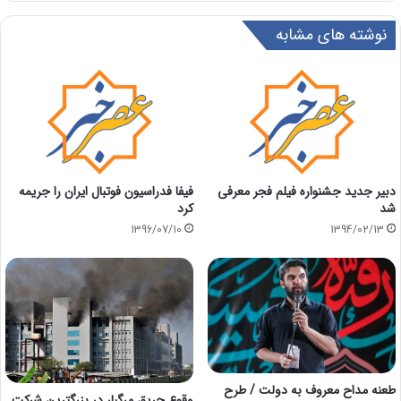
نوشته های مشابه
دبیر جدید جشنواره فیلم فجر معرفی
فیفا فدراسیون فوتبال ایران را جریمه
شد
کرد
1396/07/10
1394/02/13
طعنه مداح معروف به دولت / طرح
وقوع حریق مرگبار در بزرگترین شرکت