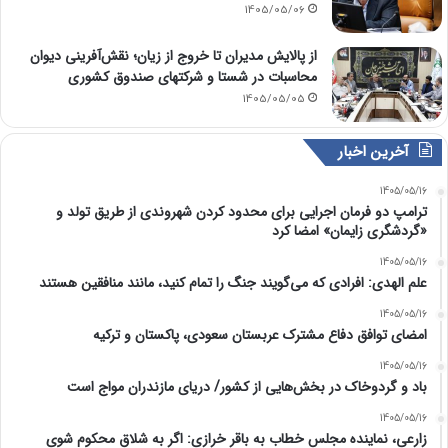
1405/05/06
از پالایش مدیران تا خروج از زیان؛ نقش‌آفرینی دیوان
محاسبات در شستا و شرکتهای صندوق کشوری
1405/05/05
آخرین اخبار
1405/05/16
ترامپ دو فرمان اجرایی برای محدود کردن شهروندی از طریق تولد و
«گردشگری زایمان» امضا کرد
1405/05/16
علم الهدی: افرادی که می‌گویند جنگ را تمام کنید، مانند منافقین هستند
1405/05/16
امضای توافق دفاع مشترک عربستان سعودی، پاکستان و ترکیه
1405/05/16
باد و گردوخاک در بخش‌هایی از کشور/ دریای مازندران مواج است
1405/05/16
زارعی، نماینده مجلس خطاب به باقر خرازی: اگر به شلاق محکوم شوی