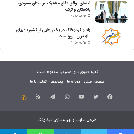
امضای توافق دفاع مشترک عربستان سعودی،
پاکستان و ترکیه
1405/05/16
باد و گردوخاک در بخش‌هایی از کشور/ دریای
مازندران مواج است
1405/05/16
کلیه حقوق برای عصرخبر محفوظ است.
صفحه اصلی
درباره ما
پیوندها
تماس با ما
فیسبوک
توییتر
یوتیوب
اینستاگرام
تلگرام
خوراک
تماس
با
طراحی سایت
و
بهینه‌سازی
:
نیکان‌تک
ما