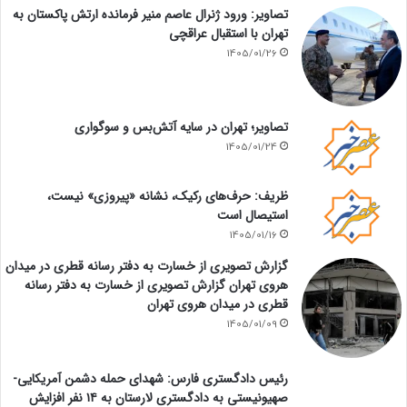
تصاویر: ورود ژنرال عاصم منیر فرمانده ارتش پاکستان به
تهران با استقبال عراقچی
1405/01/26
تصاویر؛ تهران در سایه آتش‌بس و سوگواری
1405/01/24
ظریف: حرف‌های رکیک، نشانه «پیروزی» نیست،
استیصال است
1405/01/16
گزارش تصویری از خسارت به دفتر رسانه قطری در میدان
هروی تهران گزارش تصویری از خسارت به دفتر رسانه
قطری در میدان هروی تهران
1405/01/09
رئیس دادگستری فارس: شهدای حمله دشمن آمریکایی-
صهیونیستی به دادگستری لارستان به ۱۴ نفر افزایش