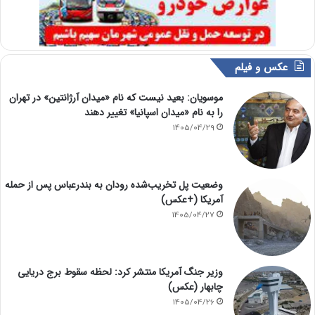
عکس و فیلم
موسویان: بعید نیست که نام «میدان آرژانتین» در تهران
را به نام «میدان اسپانیا» تغییر دهند
1405/04/29
وضعیت پل تخریب‌شده رودان به بندرعباس پس از حمله
آمریکا (+عکس)
1405/04/27
وزیر جنگ آمریکا منتشر کرد: لحظه سقوط برج دریایی
چابهار (عکس)
1405/04/26