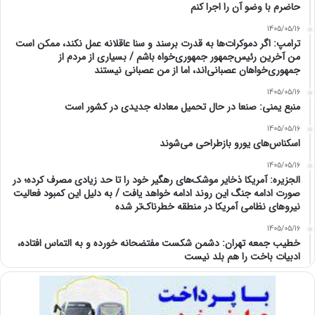
حاضرم با وضو آن را اجرا کنم
1405/05/16
ترامپ: اگر دموکرات‌ها به قدرت برسند و سنا عاقلانه عمل نکند، ممکن است
من آخرین رئیس‌جمهور جمهوری‌خواه باشم / بسیاری از مردم از
جمهوری‌خواهان عصبانی‌اند، اما از من عصبانی نیستند
1405/05/16
منبع یمنی: صنعا در حال تحمیل معادله جدیدی در کشور است
1405/05/16
اسکناس‌های یورو بازطراحی می‌شوند
1405/05/16
الجزیره: آمریکا ذخایر موشک‌های رهگیر خود را تا حد زیادی مصرف کرده؛ در
صورت ادامه جنگ این روند ادامه خواهد یافت / به دلیل این کمبود فعالیت
نیرو‌های نظامی آمریکا در منطقه خطرناک‌تر شده
1405/05/16
خطیب جمعه تهران: دشمن شکست مفتضحانه خورده و به التماس افتاده،
ادبیات باخت را هم بلد نیست