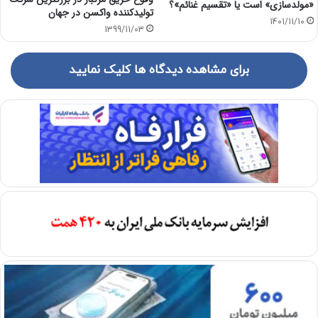
«مولدسازی» است یا «تقسیم غنائم»؟
تولیدکننده واکسن در جهان
1401/11/10
1399/11/03
برای مشاهده دیدگاه ها کلیک نمایید