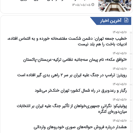
1405/05/05
آخرین اخبار
1405/05/16
خطیب جمعه تهران: دشمن شکست مفتضحانه خورده و به التماس افتاده،
ادبیات باخت را هم بلد نیست
1405/05/16
«توافق مکه»؛ نام پیمان سه‌جانبه نظامی ترکیه-عربستان-پاکستان
1405/05/16
رویترز: ترامپ در جنگ علیه ایران بر سر ۲ راهی بدی گیر افتاده است
1405/05/16
رگبار و رعدوبرق در راه شمال کشور؛ تهران خنک‌تر می‌شود
1405/05/16
پولیتیکو: نگرانی جمهوری‌خواهان از تأثیر جنگ علیه ایران بر انتخابات
میان‌دوره‌ای کنگره
1405/05/16
هشدار درباره فروش حواله‌های صوری خودروهای وارداتی