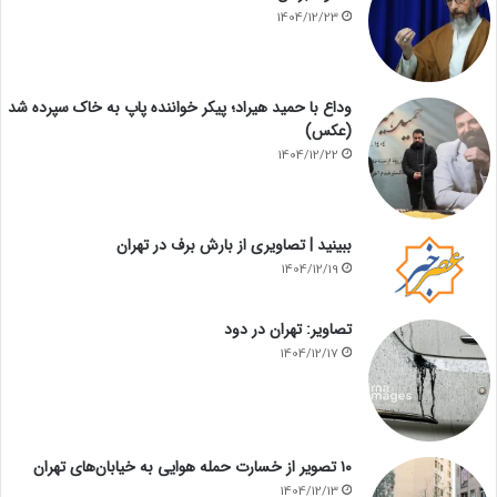
1404/12/23
وداع با حمید هیراد؛ پیکر خواننده پاپ به خاک سپرده شد
(عکس)
1404/12/22
ببینید | تصاویری از بارش برف در تهران
1404/12/19
تصاویر: تهران در دود
1404/12/17
۱۰ تصویر از خسارت حمله هوایی به خیابان‌های تهران
1404/12/13