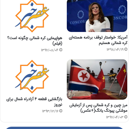
آمریکا: خواستار توقف برنامه هسته‌ای
هواپیمایی کره شمالی چگونه است؟
کره شمالی هستیم
(فیلم)
1398/04/19
1396/08/04
بازگشایی قطعه ۴ آزادراه شمال برای
نوروز
مرز چین و کره شمالی پس از آزمایش
موشکی پیونگ یانگ(+عکس)
1393/12/16
1396/04/03