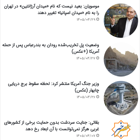
موسویان: بعید نیست که نام «میدان آرژانتین» در تهران
را به نام «میدان اسپانیا» تغییر دهند
1405/04/29
وضعیت پل تخریب‌شده رودان به بندرعباس پس از حمله
آمریکا (+عکس)
1405/04/27
وزیر جنگ آمریکا منتشر کرد: لحظه سقوط برج دریایی
چابهار (عکس)
1405/04/26
بقائی: جنایت سردشت بدون حمایت برخی از کشورهای
غربی هرگز نمی‌توانست با آن ابعاد رخ دهد
1405/04/07