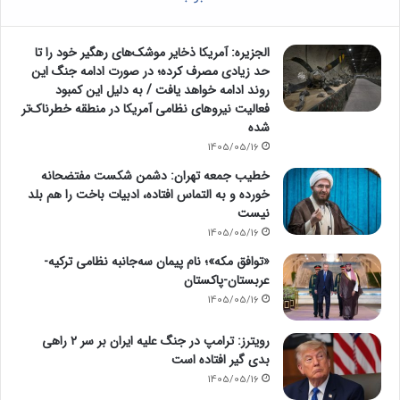
الجزیره: آمریکا ذخایر موشک‌های رهگیر خود را تا
حد زیادی مصرف کرده؛ در صورت ادامه جنگ این
روند ادامه خواهد یافت / به دلیل این کمبود
فعالیت نیرو‌های نظامی آمریکا در منطقه خطرناک‌تر
شده
1405/05/16
خطیب جمعه تهران: دشمن شکست مفتضحانه
خورده و به التماس افتاده، ادبیات باخت را هم بلد
نیست
1405/05/16
«توافق مکه»؛ نام پیمان سه‌جانبه نظامی ترکیه-
عربستان-پاکستان
1405/05/16
رویترز: ترامپ در جنگ علیه ایران بر سر ۲ راهی
بدی گیر افتاده است
1405/05/16