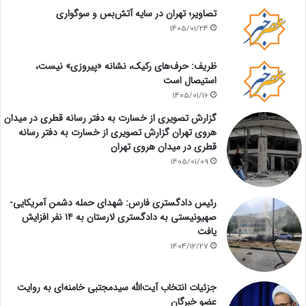
تصاویر؛ تهران در سایه آتش‌بس و سوگواری
1405/01/24
ظریف: حرف‌های رکیک، نشانه «پیروزی» نیست،
استیصال است
1405/01/16
گزارش تصویری از خسارت به دفتر رسانه قطری در میدان
هروی تهران گزارش تصویری از خسارت به دفتر رسانه
قطری در میدان هروی تهران
1405/01/09
رئیس دادگستری فارس: شهدای حمله دشمن آمریکایی-
صهیونیستی به دادگستری لارستان به ۱۴ نفر افزایش
یافت
1404/12/27
جزئیات انتخاب آیت‌الله سیدمجتبی خامنه‌ای به روایت
عضو خبرگان