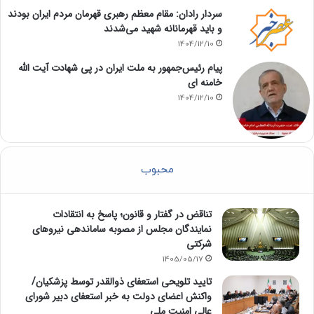
سردار رادان: مقام معظم رهبری قهرمان مردم ایران بودند
و باید قهرمانانه شهید می‌شدند
1404/12/10
پیام رئیس‌جمهور به ملت ایران در پی شهادت آیت الله
خامنه ای
1404/12/10
محبوب
تناقض در گفتار و قانون؛ پاسخ به انتقادات
نمایندگان مجلس از مصوبه ساماندهی نیروهای
شرکتی
1405/05/17
تایید تلویحی استعفای ذوالقدر توسط پزشکیان/
واکنش اعضای دولت به خبر استعفای دبیر شورای
عالی امنیت ملی