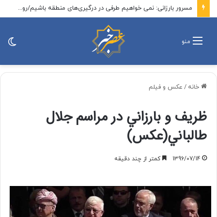
مسرور بارزانی: نمی خواهیم طرفی در درگیری‌های منطقه باشیم/روابطی با اسرائیل نداریم
تغی
منو
پو
خانه
/
عکس و فیلم
ظريف و بارزاني در مراسم جلال
طالباني(عكس)
1396/07/14
کمتر از چند دقیقه