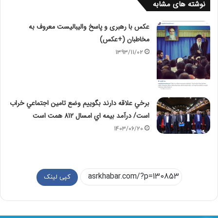
نوشته های مشابه
عکس با رهبری و پاسخ والیبالیست معروف به
مخاطبان (+عکس)
1393/11/02
برخي علاقه دارند بگوييم وضع تامين اجتماعي خراب
است/ درآمد بيمه اي امسال 812 همت است
1403/06/20
کپی لینک