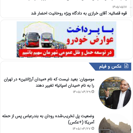
1405/05/17
قوه قضائیه: آقای خرازی به دادگاه ویژه روحانیت احضار شد
عکس و فیلم
موسویان: بعید نیست که نام «میدان آرژانتین» در تهران
را به نام «میدان اسپانیا» تغییر دهند
1405/04/29
وضعیت پل تخریب‌شده رودان به بندرعباس پس از حمله
آمریکا (+عکس)
1405/04/27