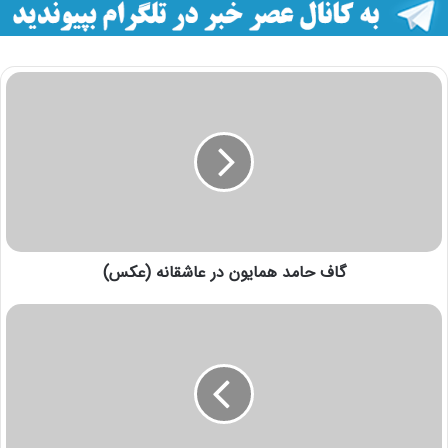
گاف حامد همايون در عاشقانه (عكس)