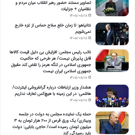
تصاویر مستند حضور رهبر انقلاب میان مردم و
نظامیان + جزئیات
1405/05/18
نتانیاهو: تا زمان خلع سلاح حماس از غزه خارج
نمی‌شویم
1405/05/18
نائب رئیس مجلس: افزایش بی دلیل قیمت کالاها
قابل پذیرش نیست/ هر طرحی که حاکمیت
جمهوری اسلامی در تنگه هرمز را نقض کند مقبول
جمهوری اسلامی ایران نیست
1405/05/18
هشدار وزیر ارتباطات درباره گرانفروشی اینترنت/
هاشمی: در این زمینه با هیچ‌کس تعارف نداریم
1405/05/18
حمله یک نماینده مجلس به دولت در جلسه
وبیناری/ یک ورق قرص از ۲۰۰ هزار تومان به ۳
میلیون تومان رسیده است/ حاجی بابایی: دولت
باید رسیدگی کند