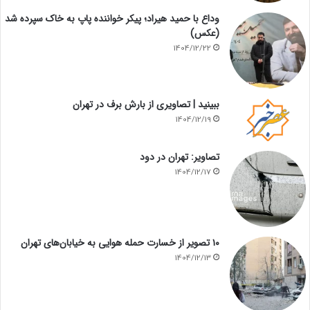
وداع با حمید هیراد؛ پیکر خواننده پاپ به خاک سپرده شد
(عکس)
1404/12/22
ببینید | تصاویری از بارش برف در تهران
1404/12/19
تصاویر: تهران در دود
1404/12/17
۱۰ تصویر از خسارت حمله هوایی به خیابان‌های تهران
1404/12/13