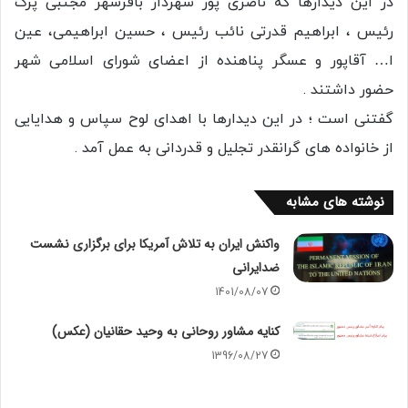
در این دیدارها که ناصری پور شهردار باقرشهر مجتبی پرک
رئیس ، ابراهیم قدرتی نائب رئیس ، حسین ابراهیمی، عین
ا… آقاپور و عسگر پناهنده از اعضای شورای اسلامی شهر
حضور داشتند .
گفتنی است ؛ در این دیدارها با اهدای لوح سپاس و هدایایی
از خانواده های گرانقدر تجلیل و قدردانی به عمل آمد .
نوشته های مشابه
واکنش ایران به تلاش آمریکا برای برگزاری نشست
ضدایرانی
1401/08/07
کنایه مشاور روحانی به وحید حقانیان (عکس)
1396/08/27