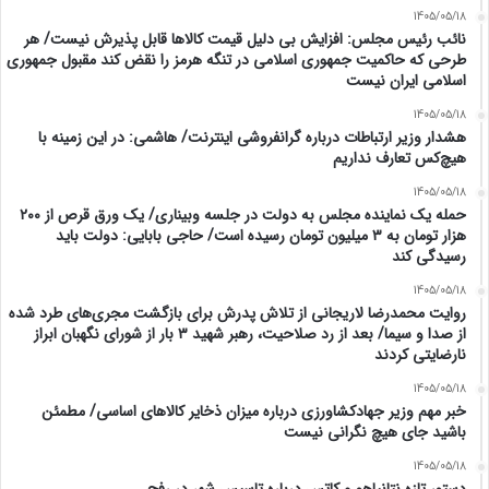
1405/05/18
نائب رئیس مجلس: افزایش بی دلیل قیمت کالاها قابل پذیرش نیست/ هر
طرحی که حاکمیت جمهوری اسلامی در تنگه هرمز را نقض کند مقبول جمهوری
اسلامی ایران نیست
1405/05/18
هشدار وزیر ارتباطات درباره گرانفروشی اینترنت/ هاشمی: در این زمینه با
هیچ‌کس تعارف نداریم
1405/05/18
حمله یک نماینده مجلس به دولت در جلسه وبیناری/ یک ورق قرص از ۲۰۰
هزار تومان به ۳ میلیون تومان رسیده است/ حاجی بابایی: دولت باید
رسیدگی کند
1405/05/18
روایت محمدرضا لاریجانی از تلاش پدرش برای بازگشت مجری‌های طرد شده
از صدا و سیما/ بعد از رد صلاحیت، رهبر شهید ۳ بار از شورای نگهبان ابراز
نارضایتی کردند
1405/05/18
خبر مهم وزیر جهادکشاورزی درباره میزان ذخایر کالاهای اساسی/ مطمئن
باشید جای هیچ نگرانی نیست
1405/05/18