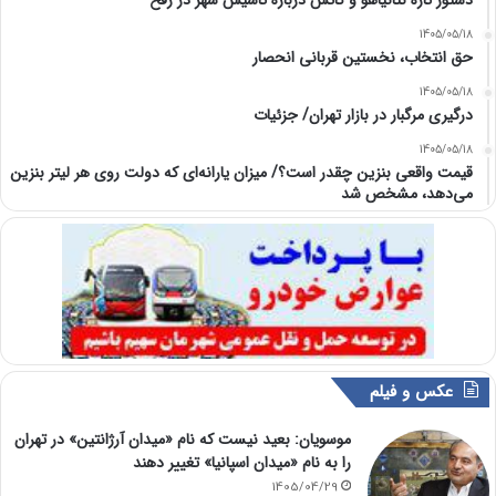
دستور تازه نتانیاهو و کاتس درباره تاسیس شهر در رفح
1405/05/18
حق انتخاب، نخستین قربانی انحصار
1405/05/18
درگیری مرگبار در بازار تهران/ جزئیات
1405/05/18
قیمت واقعی بنزین چقدر است؟/ میزان یارانه‌ای که دولت روی هر لیتر بنزین
می‌دهد، مشخص شد
عکس و فیلم
موسویان: بعید نیست که نام «میدان آرژانتین» در تهران
را به نام «میدان اسپانیا» تغییر دهند
1405/04/29