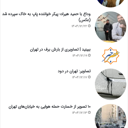
وداع با حمید هیراد؛ پیکر خواننده پاپ به خاک سپرده شد
(عکس)
1404/12/22
ببینید | تصاویری از بارش برف در تهران
1404/12/19
تصاویر: تهران در دود
1404/12/17
۱۰ تصویر از خسارت حمله هوایی به خیابان‌های تهران
1404/12/13