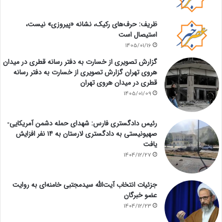
ظریف: حرف‌های رکیک، نشانه «پیروزی» نیست،
استیصال است
1405/01/16
گزارش تصویری از خسارت به دفتر رسانه قطری در میدان
هروی تهران گزارش تصویری از خسارت به دفتر رسانه
قطری در میدان هروی تهران
1405/01/09
رئیس دادگستری فارس: شهدای حمله دشمن آمریکایی-
صهیونیستی به دادگستری لارستان به ۱۴ نفر افزایش
یافت
1404/12/27
جزئیات انتخاب آیت‌الله سیدمجتبی خامنه‌ای به روایت
عضو خبرگان
1404/12/23