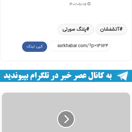
1401/05/05
آتشفشان
پلنگ صورتی
کپی لینک