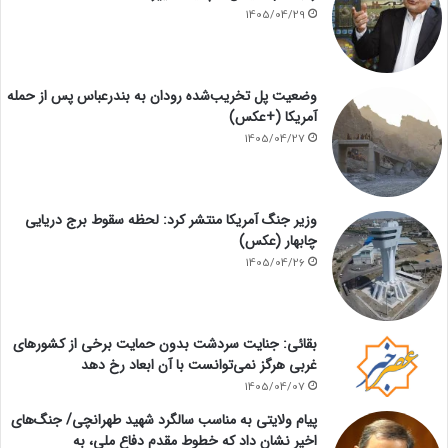
1405/04/29
وضعیت پل تخریب‌شده رودان به بندرعباس پس از حمله
آمریکا (+عکس)
1405/04/27
وزیر جنگ آمریکا منتشر کرد: لحظه سقوط برج دریایی
چابهار (عکس)
1405/04/26
بقائی: جنایت سردشت بدون حمایت برخی از کشورهای
غربی هرگز نمی‌توانست با آن ابعاد رخ دهد
1405/04/07
پیام ولایتی به مناسب سالگرد شهید طهرانچی/ جنگ‌های
اخیر نشان داد که خطوط مقدم دفاع ملی، به