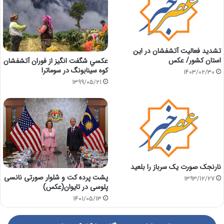
تشدید فعالیت آتشفشان در این
استان کشور/ عکس
عكسي شگفت انگيز از فوران آتشفشان
کوه سینابونگ در سوماترا
1403/02/30
1399/05/21
نارنجک صورت یک سرباز را بلعید
پشت پرده کت و شلوار صورتی نانسی
1393/12/27
پلوسی در تایوان(عکس)
1401/05/13