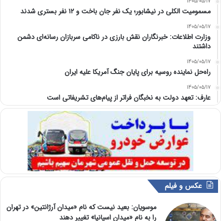
1405/05/17
مسمومیت الکلی در نیشابور؛ یک نفر جان باخت و ۱۲ نفر بستری شدند
1405/05/17
وزارت اطلاعات: خبرنگاران نقش بارزی در ناکامی سربازان رسانه‌ای دشمن
داشتند
1405/05/17
راه‌حل نماینده روسیه برای پایان جنگ آمریکا علیه ایران
1405/05/17
عارف: تعهد دولت به نخبگان فراتر از پیام‎‌های تشریفاتی است
عکس و فیلم
موسویان: بعید نیست که نام «میدان آرژانتین» در تهران
را به نام «میدان اسپانیا» تغییر دهند