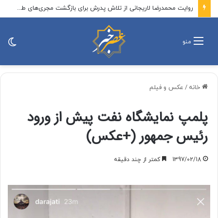
خبر مهم وزیر جهادکشاورزی درباره میزان ذخایر کالاهای اساسی/ مطمئن باشید جای هیچ نگرانی نیست
تغی
منو
پو
خانه
/
عکس و فیلم
پلمپ نمایشگاه نفت پیش از ورود
رئیس جمهور (+عکس)
1397/02/18
کمتر از چند دقیقه