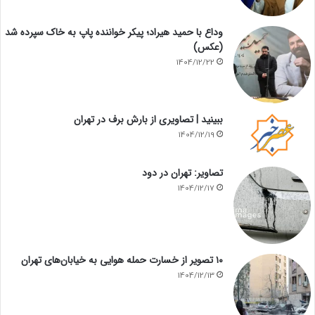
وداع با حمید هیراد؛ پیکر خواننده پاپ به خاک سپرده شد
(عکس)
1404/12/22
ببینید | تصاویری از بارش برف در تهران
1404/12/19
تصاویر: تهران در دود
1404/12/17
۱۰ تصویر از خسارت حمله هوایی به خیابان‌های تهران
1404/12/13