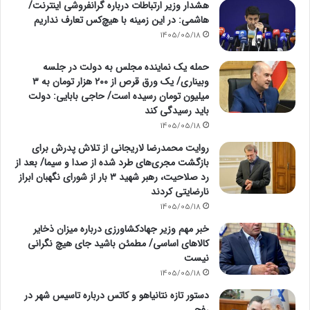
هشدار وزیر ارتباطات درباره گرانفروشی اینترنت/
هاشمی: در این زمینه با هیچ‌کس تعارف نداریم
1405/05/18
حمله یک نماینده مجلس به دولت در جلسه
وبیناری/ یک ورق قرص از ۲۰۰ هزار تومان به ۳
میلیون تومان رسیده است/ حاجی بابایی: دولت
باید رسیدگی کند
1405/05/18
روایت محمدرضا لاریجانی از تلاش پدرش برای
بازگشت مجری‌های طرد شده از صدا و سیما/ بعد از
رد صلاحیت، رهبر شهید ۳ بار از شورای نگهبان ابراز
نارضایتی کردند
1405/05/18
خبر مهم وزیر جهادکشاورزی درباره میزان ذخایر
کالاهای اساسی/ مطمئن باشید جای هیچ نگرانی
نیست
1405/05/18
دستور تازه نتانیاهو و کاتس درباره تاسیس شهر در
رفح