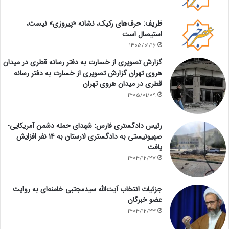
ظریف: حرف‌های رکیک، نشانه «پیروزی» نیست،
استیصال است
1405/01/16
گزارش تصویری از خسارت به دفتر رسانه قطری در میدان
هروی تهران گزارش تصویری از خسارت به دفتر رسانه
قطری در میدان هروی تهران
1405/01/09
رئیس دادگستری فارس: شهدای حمله دشمن آمریکایی-
صهیونیستی به دادگستری لارستان به ۱۴ نفر افزایش
یافت
1404/12/27
جزئیات انتخاب آیت‌الله سیدمجتبی خامنه‌ای به روایت
عضو خبرگان
1404/12/23