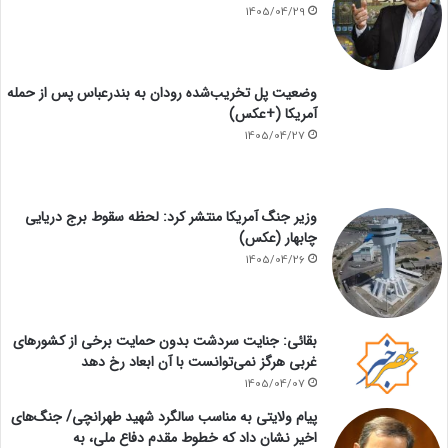
1405/04/29
وضعیت پل تخریب‌شده رودان به بندرعباس پس از حمله
آمریکا (+عکس)
1405/04/27
وزیر جنگ آمریکا منتشر کرد: لحظه سقوط برج دریایی
چابهار (عکس)
1405/04/26
بقائی: جنایت سردشت بدون حمایت برخی از کشورهای
غربی هرگز نمی‌توانست با آن ابعاد رخ دهد
1405/04/07
پیام ولایتی به مناسب سالگرد شهید طهرانچی/ جنگ‌های
اخیر نشان داد که خطوط مقدم دفاع ملی، به